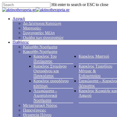
Hit enter to search or ESC to close
Αρχική
Δρ Δέσποινα Κατσώχη
Μαρτυρίες
Συνεργασίες Μέλη
Ομάδα των συνεργατών
Παθήσεις
Καλοήθη Νοσήματα
Κακοήθη Νοσήματα
Καρκίνος Του
Καρκίνος Μαστού
Πνεύμονος
Καρκίνος Στομάχου
Καρκίνος Τραχήλου
Οισοφάγου και
Μήτρας &
Παγκρέατος
Ενδομητρίου
Καρκίνος ουροδόχου
Σαρκώματα – Καρκίνο
κύστεως
Δέρματος
Λεμφώματα –
Καρκίνος Κεφαλής και
Αιματολογικά
Λαιμού
Νοσήματα
Μεταστατική Νόσος
Παρενέργειες
Θεραπεία Πόνου