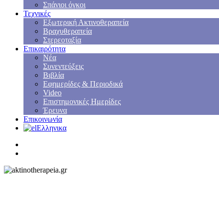
Σπάνιοι όγκοι
Τεχνικές
Εξωτερική Ακτινοθεραπεία
Βραχυθεραπεία
Στερεοταξία
Επικαιρότητα
Νέα
Συνεντεύξεις
Βιβλία
Εφημερίδες & Περιοδικά
Video
Επιστημονικές Ημερίδες
Έρευνα
Επικοινωνία
Ελληνικα