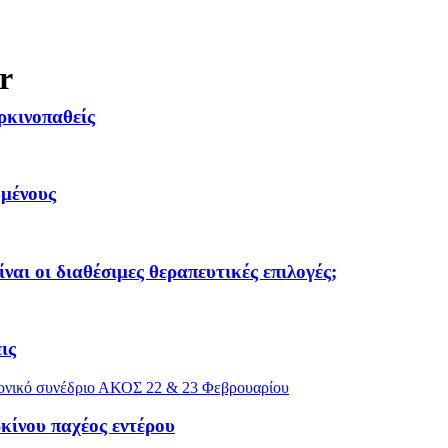
r
ρκινοπαθείς
ωμένους
ναι οι διαθέσιμες θεραπευτικές επιλογές;
ις
ημονικό συνέδριο ΑΚΟΣ 22 & 23 Φεβρουαρίου
κίνου παχέος εντέρου