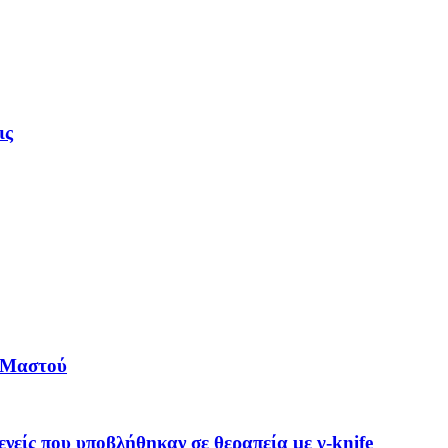
ις
υ Μαστού
νείς που υποβλήθηκαν σε θεραπεία με γ-knife