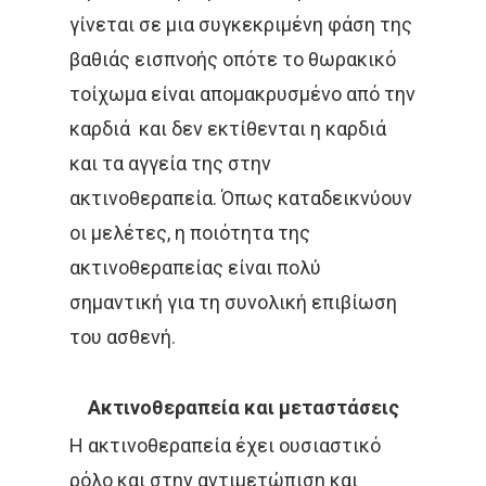
γίνεται σε μια συγκεκριμένη φάση της
ΔΙΆΓΝΩΣΗ
ΔΙΑΤΡΟΦΉ
βαθιάς εισπνοής οπότε το θωρακικό
τοίχωμα είναι απομακρυσμένο από την
ΘΕΡΑΠΕΊΑ
ΚΆΠΝΙΣΜΑ
καρδιά και δεν εκτίθενται η καρδιά
ΚΑΡΚΊΝΟΣ ΤΟΥ ΔΈΡΜΑΤΟ
και τα αγγεία της στην
ΚΑΡΚΊΝΟΣ ΤΟΥ ΠΑΧΈΟΣ
ακτινοθεραπεία. Όπως καταδεικνύουν
ΕΝΤΈΡΟΥ
οι μελέτες, η ποιότητα της
ακτινοθεραπείας είναι πολύ
ΚΑΡΚΊΝΟΣ ΤΟΥ ΠΝΕΎΜΟΝ
σημαντική για τη συνολική επιβίωση
ΚΎΤΤΑΡΑ
ΜΕΤΑΣΤΆΣΕ
του ασθενή.
ΟΓΚΟΛΌΓΟΣ
ΠΑΡΕΝΈΡ
Ακτινοθεραπεία και μεταστάσεις
ΠΡΟΣΤΆΤΗΣ
ΠΡΌΛΗΨ
Η ακτινοθεραπεία έχει ουσιαστικό
ΠΌΝΟΣ
ΤΕΣΤ ΠΑΠ
ρόλο και στην αντιμετώπιση και