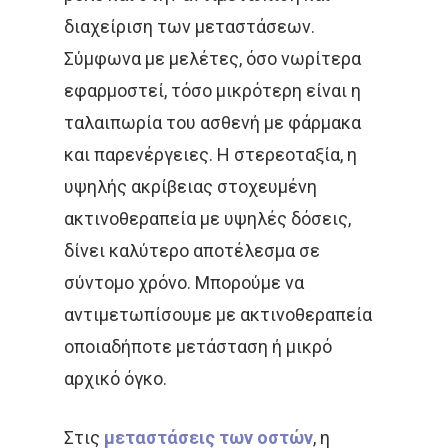
διαχείριση των μεταστάσεων.
ΤΡΊΤΗ ΗΛΙΚΊΑ
ΥΓΕΊΑ
Σύμφωνα με μελέτες, όσο νωρίτερα
ΧΗΜΕΙΟΘΕΡΑΠΕΊΑ
ΌΓ
εφαρμοστεί, τόσο μικρότερη είναι η
ταλαιπωρία του ασθενή με φάρμακα
ΌΓΚΟΣ
και παρενέργειες. Η στερεοταξία, η
υψηλής ακρίβειας στοχευμένη
ακτινοθεραπεία με υψηλές δόσεις,
δίνει καλύτερο αποτέλεσμα σε
σύντομο χρόνο. Μπορούμε να
αντιμετωπίσουμε με ακτινοθεραπεία
οποιαδήποτε μετάσταση ή μικρό
αρχικό όγκο.
Στις
μεταστάσεις των οστών
, η