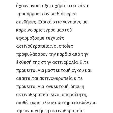
έχουν αναπτύξει σχήματα ικανά να
ΟΓΚΟΛΟΓΊΑ
προσαρμοστούν σε διάφορες
συνθήκες. Ειδικά στις γυναίκες με
ΣΤΕΡΕΟΤΑΚΤΙΚΉ
καρκίνο αριστερού μαστού
ΑΚΤΙΝΟΘΕΡΑΠΕΊΑ
εφαρμόζουμε τεχνικές
ΣΥΝΈΔΡΙΟ
ΣΥΝΈΝΤΕΥ
ακτινοθεραπείας, οι οποίες
ΈΡΕΥΝΑ
ΑΚΤΙΝΟΒΟΛΊ
προφυλάσσουν την καρδιά από την
έκθεσή της στην ακτινοβολία. Είτε
ΑΚΤΙΝΟΘΕΡΑΠΕΊΑ
πρόκειται για μαστεκτομή όγκου και
ΑΝΟΣΟΘΕΡΑΠΕΊΑ
απαιτείται ακτινοθεραπεία είτε
πρόκειται για ογκεκτομή, όπου η
ΑΞΟΝΙΚΉ ΤΟΜΟΓΡΑΦΊΑ
ακτινοθεραπεία είναι απαραίτητη,
ΑΠΟΘΕΡΑΠΕΥΜΈΝΟΙ
διαθέτουμε πλέον συστήματα ελέγχου
της αναπνοής: η ακτινοθεραπεία
ΑΣΘΕΝΕΊΣ
ΔΈΡΜΑ