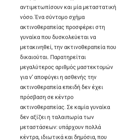
Συνεργασία
αντιμετωπίσουν και μία μεταστατική
Λεμφώματα – Αιματ
νόσο. Ένα σύντομο σχήμα
Νοσήματα
Ετικέτες
ακτινοθεραπείας προσφέρει στη
Καρκίνος Κεφαλής 
γυναίκα που δυσκολεύεται να
CROWNE PLAZA
HPV
Λαιμού
μετακινηθεί, την ακτινοθεραπεία που
IMRT
MOVEMBER
δικαιούται. Παρατηρείται
Όγκοι Εγκεφάλου
μεγαλύτερος αριθμός μαστεκτομών
ΒΡΑΧΥΘΕΡΑΠΕΊΑ
για ν’ αποφύγει η ασθενής την
ΔΡ. ΔΈΣΠΟΙΝΑ ΚΑΤΣΏΧΗ
ακτινοθεραπεία επειδή δεν έχει
ΕΚΔΉΛΩΣΗ
ΚΑΡΚΊΝΟΣ
πρόσβαση σε κέντρο
ακτινοθεραπείας. Σε καμία γυναίκα
ΚΑΡΚΊΝΟΣ ΤΟΥ ΜΑΣΤΟΎ
δεν αξίζει η ταλαιπωρία των
ΚΑΡΚΊΝΟΣ ΤΟΥ ΠΡΟΣΤΆΤ
μεταστάσεων: υπάρχουν πολλά
κέντρα, ιδιωτικά και δημόσια, που
ΜΑΣΤΌΣ
ΜΕΛΆΝΩΜΑ