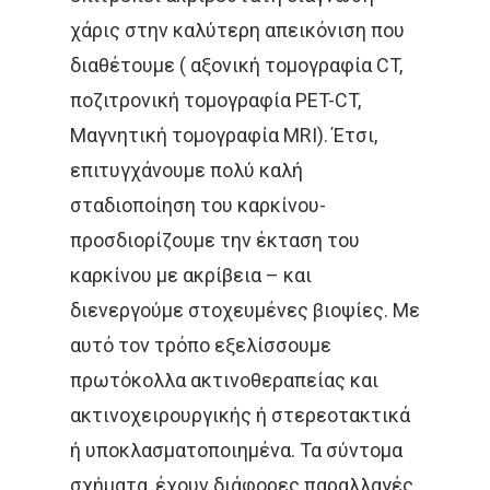
χάρις στην καλύτερη απεικόνιση που
διαθέτουμε ( αξονική τομογραφία CT,
ποζιτρονική τομογραφία PET-CT,
Μαγνητική τομογραφία MRI). Έτσι,
Αρχική
επιτυγχάνουμε πολύ καλή
σταδιοποίηση του καρκίνου-
Παθήσεις
Δρ Δέσποινα Κατσώχ
προσδιορίζουμε την έκταση του
Μαρτυρίες
Τεχνικές
καρκίνου με ακρίβεια – και
Καλοήθη Νοσήματα
διενεργούμε στοχευμένες βιοψίες. Με
Συνεργασίες Μέλη
Κακοήθη Νοσήματα
Επικαιρότητ
Εξωτερική Ακτινοθερ
αυτό τον τρόπο εξελίσσουμε
Ομάδα Των Συνεργατώ
Καρκίνος Του Πνεύ
Μεταστατική Νόσος
πρωτόκολλα ακτινοθεραπείας και
Βραχυθεραπεία
Επικοινωνία
Νέα
ακτινοχειρουργικής ή στερεοτακτικά
Καρκίνος Μαστού
Παρενέργειες
Στερεοταξία
Συνεντεύξεις
Ελληνικα
ή υποκλασματοποιημένα. Τα σύντομα
Καρκίνος Εντέρου 
Θεραπεία Πόνου
σχήματα, έχουν διάφορες παραλλαγές
Βιβλία