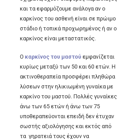
Και Πρωκτού
και τα εφαρμόζουμε ανάλογα αν ο
Σπάνιοι Όγκοι
Εφημερίδες & Περιοδι
Αναζήτηση
Καρκίνος Στομάχου
καρκίνος του ασθενή είναι σε πρώιμο
Video
Οισοφάγου Και Παγ
στάδιο ή τοπικά προχωρημένος ή αν ο
καρκίνος είναι μεταστατικός.
Επιστημονικές Ημερίδ
Καρκίνος Τραχήλου
Άκος | Δείτε Τα Βίντεο Μ
& Ενδομητρίου
Έρευνα
Ο
καρκίνος του μαστού
εμφανίζεται
Καρκίνος Του Προσ
κυρίως μεταξύ των 50 και 60 ετών. Η
ακτινοθεραπεία προσφέρει πληθώρα
Καρκίνος Ουροδόχ
λύσεων στην ηλικιωμένη γυναίκα με
Κύστεως
καρκίνο του μαστού. Πολλές γυναίκες
Σαρκώματα – Καρκί
άνω των 65 ετών ή άνω των 75
Δέρματος
υποθεραπεύονται επειδή δεν έτυχαν
Ακτινοθεραπευτική Ογκ
Παιδιατρικά Κακοή
σωστής αξιολόγησης και εκτός από
Νοσήματα
τα γηρατειά τους έχουν να