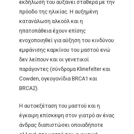
Επιστημονικές Ημερίδ
εκδήλωσή του αυξάνει σταθερά με την
Καρκίνος Τραχήλου
Άκος | Δείτε Τα Βίντεο Μ
πρόοδο της ηλικίας. Η αυξημένη
& Ενδομητρίου
Έρευνα
κατανάλωση αλκοόλ και η
Καρκίνος Του Προσ
ηπατοπάθεια έχουν επίσης
Καρκίνος Ουροδόχ
ενοχοποιηθεί για αύξηση του κινδύνου
Κύστεως
εμφάνισης καρκίνου του μαστού ενώ
δεν λείπουν και οι γενετικοί
Σαρκώματα – Καρκί
παράγοντες (σύνδρομα Klinefelter και
Δέρματος
Cowden, ογκογονίδια BRCA1 και
Παιδιατρικά Κακοή
Ακτινοθεραπευτική Ογκ
BRCA2).
Νοσήματα
Συνεργασία
Η αυτοεξέταση του μαστού και η
Λεμφώματα – Αιματ
έγκαιρη επίσκεψη στον γιατρό αν ένας
Νοσήματα
Ετικέτες
άνδρας διαπιστώσει οποιαδήποτε
Καρκίνος Κεφαλής 