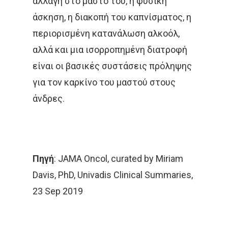
αλλαγή στο μαστό του, η φυσική
CROWNE PLAZA
HPV
Λαιμού
άσκηση, η διακοπή του καπνίσματος, η
IMRT
MOVEMBER
Όγκοι Εγκεφάλου
περιορισμένη κατανάλωση αλκοόλ,
αλλά και μια ισορροπημένη διατροφή
ΒΡΑΧΥΘΕΡΑΠΕΊΑ
είναι οι βασικές συστάσεις πρόληψης
ΔΡ. ΔΈΣΠΟΙΝΑ ΚΑΤΣΏΧΗ
για τον καρκίνο του μαστού στους
ΕΚΔΉΛΩΣΗ
ΚΑΡΚΊΝΟΣ
άνδρες.
ΚΑΡΚΊΝΟΣ ΤΟΥ ΜΑΣΤΟΎ
ΚΑΡΚΊΝΟΣ ΤΟΥ ΠΡΟΣΤΆΤ
Πηγή
: JAMA Oncol, curated by Miriam
ΜΑΣΤΌΣ
ΜΕΛΆΝΩΜΑ
Davis, PhD, Univadis Clinical Summaries,
23 Sep 2019
ΟΓΚΟΛΟΓΊΑ
ΣΤΕΡΕΟΤΑΚΤΙΚΉ