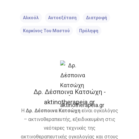
ΑΚΤΙΝΟΘΕΡΑΠΕΊΑ
ΣΥΝΈΔΡΙΟ
ΣΥΝΈΝΤΕΥ
Αλκοόλ
Αυτοεξέταση
Διατροφή
ΈΡΕΥΝΑ
ΑΚΤΙΝΟΒΟΛΊ
Καρκίνος Του Μαστού
Πρόληψη
ΑΚΤΙΝΟΘΕΡΑΠΕΊΑ
ΑΝΟΣΟΘΕΡΑΠΕΊΑ
ΑΞΟΝΙΚΉ ΤΟΜΟΓΡΑΦΊΑ
ΑΠΟΘΕΡΑΠΕΥΜΈΝΟΙ
Δρ. Δέσποινα Κατσώχη -
aktinotherapeia.gr
ΑΣΘΕΝΕΊΣ
ΔΈΡΜΑ
Η
Δρ. Δέσποινα Κατσώχη
είναι ογκολόγος
ΔΙΆΓΝΩΣΗ
ΔΙΑΤΡΟΦΉ
– ακτινοθεραπευτής, εξειδικευμένη στις
νεότερες τεχνικές της
ΘΕΡΑΠΕΊΑ
ΚΆΠΝΙΣΜΑ
ακτινοθεραπευτικής ογκολογίας και στους