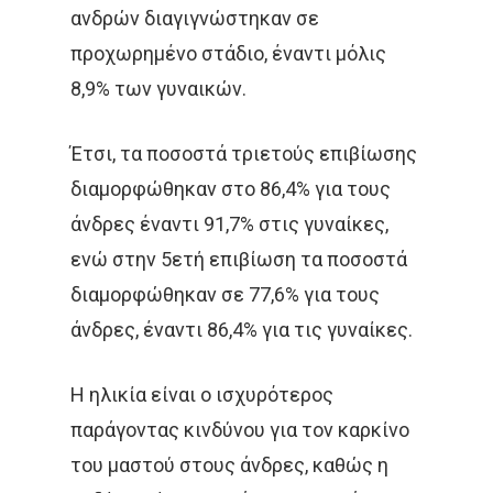
ανδρών διαγιγνώστηκαν σε
Αρχική
προχωρημένο στάδιο, έναντι μόλις
Παθήσεις
8,9% των γυναικών.
Δρ Δέσποινα Κατσώχ
Μαρτυρίες
Τεχνικές
Καλοήθη Νοσήματα
Έτσι, τα ποσοστά τριετούς επιβίωσης
Συνεργασίες Μέλη
διαμορφώθηκαν στο 86,4% για τους
Κακοήθη Νοσήματα
Επικαιρότητ
Εξωτερική Ακτινοθερ
άνδρες έναντι 91,7% στις γυναίκες,
Ομάδα Των Συνεργατώ
Καρκίνος Του Πνεύ
Μεταστατική Νόσος
Βραχυθεραπεία
Επικοινωνία
Νέα
ενώ στην 5ετή επιβίωση τα ποσοστά
Καρκίνος Μαστού
Παρενέργειες
διαμορφώθηκαν σε 77,6% για τους
Στερεοταξία
Συνεντεύξεις
Ελληνικα
άνδρες, έναντι 86,4% για τις γυναίκες.
Καρκίνος Εντέρου 
Θεραπεία Πόνου
Βιβλία
Και Πρωκτού
Σπάνιοι Όγκοι
Η ηλικία είναι ο ισχυρότερος
Εφημερίδες & Περιοδι
Αναζήτηση
Καρκίνος Στομάχου
παράγοντας κινδύνου για τον καρκίνο
Video
Οισοφάγου Και Παγ
του μαστού στους άνδρες, καθώς η