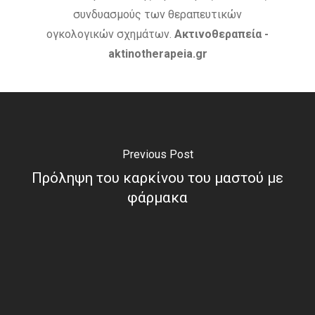
ΚΑΡΚΊΝΟΣ ΤΟΥ ΔΈΡΜΑΤΟ
συνδυασμούς των θεραπευτικών
ογκολογικών σχημάτων.
Ακτινοθεραπεία -
ΚΑΡΚΊΝΟΣ ΤΟΥ ΠΑΧΈΟΣ
aktinotherapeia.gr
ΕΝΤΈΡΟΥ
ΚΑΡΚΊΝΟΣ ΤΟΥ ΠΝΕΎΜΟΝ
ΚΎΤΤΑΡΑ
ΜΕΤΑΣΤΆΣΕ
Previous Post
ΟΓΚΟΛΌΓΟΣ
ΠΑΡΕΝΈΡ
Πρόληψη του καρκίνου του μαστού με
φάρμακα
ΠΡΟΣΤΆΤΗΣ
ΠΡΌΛΗΨ
ΠΌΝΟΣ
ΤΕΣΤ ΠΑΠ
ΤΡΊΤΗ ΗΛΙΚΊΑ
ΥΓΕΊΑ
ΧΗΜΕΙΟΘΕΡΑΠΕΊΑ
ΌΓ