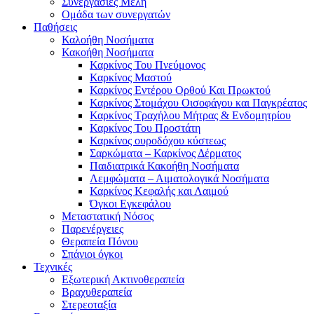
Συνεργασίες Μέλη
Ομάδα των συνεργατών
Παθήσεις
Καλοήθη Νοσήματα
Κακοήθη Νοσήματα
Καρκίνος Του Πνεύμονος
Καρκίνος Μαστού
Καρκίνος Εντέρου Ορθού Και Πρωκτού
Καρκίνος Στομάχου Οισοφάγου και Παγκρέατος
Καρκίνος Τραχήλου Μήτρας & Ενδομητρίου
Καρκίνος Του Προστάτη
Καρκίνος ουροδόχου κύστεως
Σαρκώματα – Καρκίνος Δέρματος
Παιδιατρικά Κακοήθη Νοσήματα
Λεμφώματα – Αιματολογικά Νοσήματα
Καρκίνος Κεφαλής και Λαιμού
Όγκοι Εγκεφάλου
Μεταστατική Νόσος
Παρενέργειες
Θεραπεία Πόνου
Σπάνιοι όγκοι
Τεχνικές
Εξωτερική Ακτινοθεραπεία
Βραχυθεραπεία
Στερεοταξία