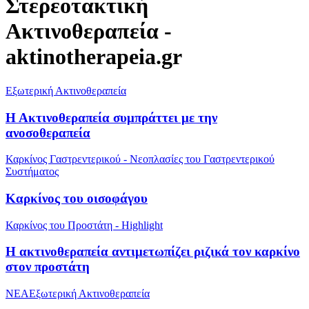
Στερεοτακτική
Ακτινοθεραπεία -
aktinotherapeia.gr
Εξωτερική Ακτινοθεραπεία
Η Ακτινοθεραπεία συμπράττει με την
ανοσοθεραπεία
Καρκίνος Γαστρεντερικού - Νεοπλασίες του Γαστρεντερικού
Συστήματος
Καρκίνος του οισοφάγου
Καρκίνος του Προστάτη - Highlight
Η ακτινοθεραπεία αντιμετωπίζει ριζικά τον καρκίνο
στον προστάτη
NEA
Εξωτερική Ακτινοθεραπεία