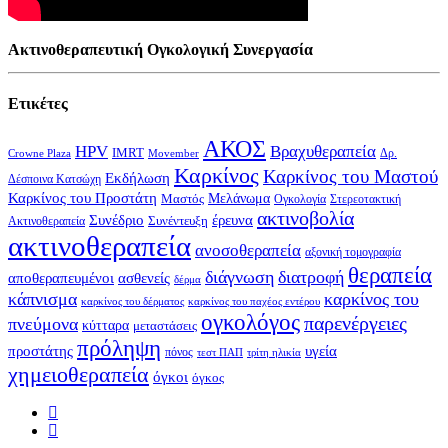
Ακτινοθεραπευτική Ογκολογική Συνεργασία
Ετικέτες
ΑΚΟΣ
HPV
Βραχυθεραπεία
IMRT
Δρ.
Crowne Plaza
Movember
Καρκίνος
Καρκίνος του Μαστού
Εκδήλωση
Δέσποινα Κατσώχη
Καρκίνος του Προστάτη
Μελάνωμα
Μαστός
Στερεοτακτική
Ογκολογία
ακτινοβολία
Συνέδριο
έρευνα
Συνέντευξη
Ακτινοθεραπεία
ακτινοθεραπεία
ανοσοθεραπεία
αξονική τομογραφία
θεραπεία
διάγνωση
διατροφή
αποθεραπευμένοι
ασθενείς
δέρμα
κάπνισμα
καρκίνος του
καρκίνος του δέρματος
καρκίνος του παχέος εντέρου
ογκολόγος
παρενέργειες
πνεύμονα
κύτταρα
μεταστάσεις
πρόληψη
υγεία
προστάτης
πόνος
τεστ ΠΑΠ
τρίτη ηλικία
χημειοθεραπεία
όγκοι
όγκος