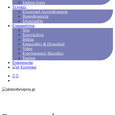
Σπάνιοι όγκοι
Τεχνικές
Εξωτερική Ακτινοθεραπεία
Βραχυθεραπεία
Στερεοταξία
Επικαιρότητα
Νέα
Συνεντεύξεις
Βιβλία
Εφημερίδες & Περιοδικά
Video
Επιστημονικές Ημερίδες
Έρευνα
Επικοινωνία
Ελληνικα