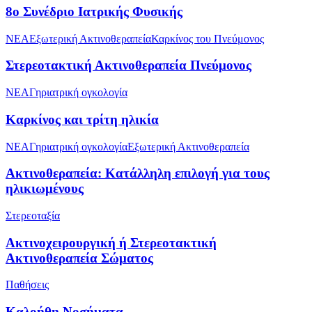
8ο Συνέδριο Ιατρικής Φυσικής
NEA
Εξωτερική Ακτινοθεραπεία
Καρκίνος του Πνεύμονος
Στερεοτακτική Ακτινοθεραπεία Πνεύμονος
NEA
Γηριατρική ογκολογία
Καρκίνος και τρίτη ηλικία
NEA
Γηριατρική ογκολογία
Εξωτερική Ακτινοθεραπεία
Ακτινοθεραπεία: Κατάλληλη επιλογή για τους
ηλικιωμένους
Στερεοταξία
Ακτινοχειρουργική ή Στερεοτακτική
Ακτινοθεραπεία Σώματος
Παθήσεις
Καλοήθη Νοσήματα