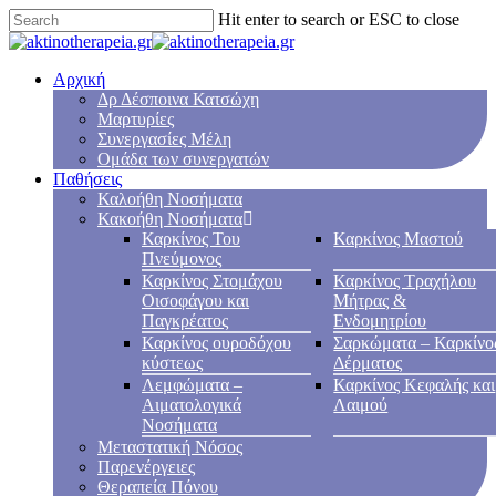
Hit enter to search or ESC to close
Αρχική
Δρ Δέσποινα Κατσώχη
Μαρτυρίες
Συνεργασίες Μέλη
Ομάδα των συνεργατών
Παθήσεις
Καλοήθη Νοσήματα
Κακοήθη Νοσήματα
Καρκίνος Του
Καρκίνος Μαστού
Πνεύμονος
Καρκίνος Στομάχου
Καρκίνος Τραχήλου
Οισοφάγου και
Μήτρας &
Παγκρέατος
Ενδομητρίου
Καρκίνος ουροδόχου
Σαρκώματα – Καρκίνο
κύστεως
Δέρματος
Λεμφώματα –
Καρκίνος Κεφαλής και
Αιματολογικά
Λαιμού
Νοσήματα
Μεταστατική Νόσος
Παρενέργειες
Θεραπεία Πόνου