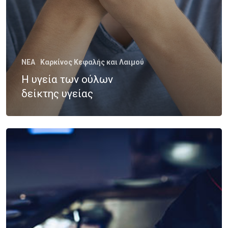
Νοσήματα
Ετικέτες
Καρκίνος Κεφαλής 
CROWNE PLAZA
HPV
Λαιμού
IMRT
MOVEMBER
NEA
Καρκίνος Κεφαλής και Λαιμού
Όγκοι Εγκεφάλου
Η υγεία των ούλων
ΒΡΑΧΥΘΕΡΑΠΕΊΑ
δείκτης υγείας
ΔΡ. ΔΈΣΠΟΙΝΑ ΚΑΤΣΏΧΗ
ΕΚΔΉΛΩΣΗ
ΚΑΡΚΊΝΟΣ
ΚΑΡΚΊΝΟΣ ΤΟΥ ΜΑΣΤΟΎ
ΚΑΡΚΊΝΟΣ ΤΟΥ ΠΡΟΣΤΆΤ
ΜΑΣΤΌΣ
ΜΕΛΆΝΩΜΑ
ΟΓΚΟΛΟΓΊΑ