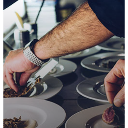
ΣΤΕΡΕΟΤΑΚΤΙΚΉ
ΑΚΤΙΝΟΘΕΡΑΠΕΊΑ
ΣΥΝΈΔΡΙΟ
ΣΥΝΈΝΤΕΥ
ΈΡΕΥΝΑ
ΑΚΤΙΝΟΒΟΛΊ
ΑΚΤΙΝΟΘΕΡΑΠΕΊΑ
ΑΝΟΣΟΘΕΡΑΠΕΊΑ
ΑΞΟΝΙΚΉ ΤΟΜΟΓΡΑΦΊΑ
ΑΠΟΘΕΡΑΠΕΥΜΈΝΟΙ
ΑΣΘΕΝΕΊΣ
ΔΈΡΜΑ
ΔΙΆΓΝΩΣΗ
ΔΙΑΤΡΟΦΉ