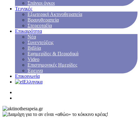
Σπάνιοι όγκοι
Τεχνικές
Εξωτερική Ακτινοθεραπεία
Βραχυθεραπεία
Στερεοταξία
Επικαιρότητα
Νέα
Συνεντεύξεις
Βιβλία
Εφημερίδες & Περιοδικά
Video
Επιστημονικές Ημερίδες
Έρευνα
Επικοινωνία
Ελληνικα
NEA