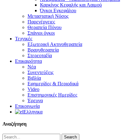
Καρκίνος Κεφαλής και Λαιμού
Όγκοι Εγκεφάλου
Μεταστατική Νόσος
Παρενέργειες
Θεραπεία Πόνου
Σπάνιοι όγκοι
Τεχνικές
Εξωτερική Ακτινοθεραπεία
Βραχυθεραπεία
Στερεοταξία
Επικαιρότητα
Νέα
Συνεντεύξεις
Βιβλία
Εφημερίδες & Περιοδικά
Video
Επιστημονικές Ημερίδες
Έρευνα
Επικοινωνία
Ελληνικα
Αναζήτηση
Search