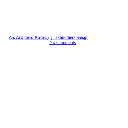
Διαμάχη για το αν είναι
«αθώο» το κόκκινο κρέας!
By
Δρ. Δέσποινα Κατσώχη - aktinotherapeia.gr
21 Οκτωβρίου,
2019
19 Αυγούστου, 2020
No Comments