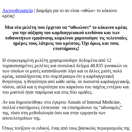
Ακτινοθεραπεία
|
Διαμάχη για το αν είναι «αθώο» το κόκκινο
κρέας!
Μια νέα μελέτη που έρχεται να “αθωώσει” το κόκκινο κρέας
για την αύξηση του καρδιαγγειακού κινδύνου και των
πιθανοτήτων εμφάνισης καρκίνου χαροποίησε τις τελευταίες
ημέρες τους λάτρεις του κρέατος. Όχι όμως και τους
επιστήμονες!
Η συγκεκριμένη μελέτη χρησιμοποίησε δεδομένα από 12
τυχαιοποιημένες μελέτες και συνολικό δείγμα 48.835 γυναικών εκ
των οποίων οι μισές κατανάλωναν λίγο και οι άλλες μισές πολύ
κρέας, καταλήγοντας στο συμπέρασμα ότι η καρδιαγγειακή
θνητότητα, η θνητότητα από κάθε αιτία, τα ποσοστά καρδιαγγειακής
νόσου, αλλά και η συχνότητα του καρκίνου του παχέος εντέρου και
του μαστού ήταν παρόμοια και στις δύο ομάδες.
Αν και δημοσιεύθηκε στο έγκριτο Annals of Internal Medicine,
πολλοί επιστήμονες έσπευσαν να επισημάνουν τις “αδυναμίες”
της, τόσο στη μεθοδολογία όσο και στην ερμηνεία των
αποτελεσμάτων της.
Όπως τονίζουν οι ειδικοί, ένας από τους βασικούς περιορισμούς της