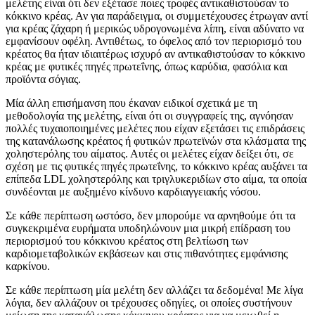
μελέτης είναι ότι δεν εξέτασε ποιες τροφές αντικαθιστούσαν το
κόκκινο κρέας. Αν για παράδειγμα, οι συμμετέχουσες έτρωγαν αντί
για κρέας ζάχαρη ή μερικώς υδρογονωμένα λίπη, είναι αδύνατο να
εμφανίσουν οφέλη. Αντιθέτως, το όφελος από τον περιορισμό του
κρέατος θα ήταν ιδιαιτέρως ισχυρό αν αντικαθιστούσαν το κόκκινο
κρέας με φυτικές πηγές πρωτεΐνης, όπως καρύδια, φασόλια και
προϊόντα σόγιας.
Μία άλλη επισήμανση που έκαναν ειδικοί σχετικά με τη
μεθοδολογία της μελέτης, είναι ότι οι συγγραφείς της, αγνόησαν
πολλές τυχαιοποιημένες μελέτες που είχαν εξετάσει τις επιδράσεις
της κατανάλωσης κρέατος ή φυτικών πρωτεϊνών στα κλάσματα της
χοληστερόλης του αίματος. Αυτές οι μελέτες είχαν δείξει ότι, σε
σχέση με τις φυτικές πηγές πρωτεΐνης, το κόκκινο κρέας αυξάνει τα
επίπεδα LDL χοληστερόλης και τριγλυκεριδίων στο αίμα, τα οποία
συνδέονται με αυξημένο κίνδυνο καρδιαγγειακής νόσου.
Σε κάθε περίπτωση ωστόσο, δεν μπορούμε να αρνηθούμε ότι τα
συγκεκριμένα ευρήματα υποδηλώνουν μια μικρή επίδραση του
περιορισμού του κόκκινου κρέατος στη βελτίωση των
καρδιομεταβολικών εκβάσεων και στις πιθανότητες εμφάνισης
καρκίνου.
Σε κάθε περίπτωση μία μελέτη δεν αλλάζει τα δεδομένα! Με λίγα
λόγια, δεν αλλάζουν οι τρέχουσες οδηγίες, οι οποίες συστήνουν