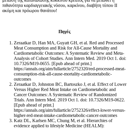
μείωση της κατανάλωσης κόκκινου κρέατος για να μειωθεί η
πιθανότητα καρδιαγγειακής νόσου, καρκίνου, διαβήτη τύπου ΙΙ
ακόμη και πρόωρου θανάτου!
Πηγές
Zeraatkar D, Han MA, Guyatt GH, et al. Red and Processed
Meat Consumption and Risk for All-Cause Mortality and
Cardiometabolic Outcomes: A Systematic Review and Meta-
Analysis of Cohort Studies. Ann Intern Med. 2019 Oct 1. doi:
10.7326/M19-0655. [Epub ahead of print.]
https://annals.org/aim/fullarticle/2752320/red-processed-meat-
consumption-risk-all-cause-mortality-cardiometabolic-
outcomes
Zeraatkar D, Johnston BC, Bartoszko J, et al. Effect of Lower
Versus Higher Red Meat Intake on Cardiometabolic and
Cancer Outcomes: A Systematic Review of Randomized
Trials. Ann Intern Med. 2019 Oct 1. doi: 10.7326/M19-0622.
[Epub ahead of print.]
https://annals.org/aim/fullarticle/2752326/effect-lower-versus-
higher-red-meat-intake-cardiometabolic-cancer-outcomes
Katz DL, Karlsen MC, Chung M, et al. Hierarchies of
evidence applied to lifestyle Medicine (HEALM):