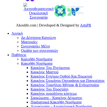
Akoslife.com | Developed & Designed by
ArtsPR
Αρχική
Δρ Δέσποινα Κατσώχη
Μαρτυρίες
Συνεργασίες Μέλη
Ομάδα των συνεργατών
Παθήσεις
Καλοήθη Νοσήματα
Κακοήθη Νοσήματα
Καρκίνος Του Πνεύμονος
Καρκίνος Μαστού
Καρκίνος Εντέρου Ορθού Και Πρωκτού
Καρκίνος Στομάχου Οισοφάγου και Παγκρέατος
Καρκίνος Τραχήλου Μήτρας & Ενδομητρίου
Καρκίνος Του Προστάτη
Καρκίνος ουροδόχου κύστεως
Σαρκώματα – Καρκίνος Δέρματος
Παιδιατρικά Κακοήθη Νοσήματα
Λεμφώματα – Αιματολογικά Νοσήματα