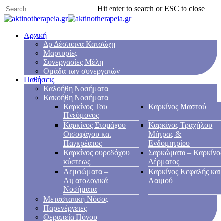
Hit enter to search or ESC to close
Αρχική
Δρ Δέσποινα Κατσώχη
Μαρτυρίες
Συνεργασίες Μέλη
Ομάδα των συνεργατών
Παθήσεις
Καλοήθη Νοσήματα
Κακοήθη Νοσήματα
Καρκίνος Του
Καρκίνος Μαστού
Πνεύμονος
Καρκίνος Στομάχου
Καρκίνος Τραχήλου
Οισοφάγου και
Μήτρας &
Παγκρέατος
Ενδομητρίου
Καρκίνος ουροδόχου
Σαρκώματα – Καρκίνο
κύστεως
Δέρματος
Λεμφώματα –
Καρκίνος Κεφαλής και
Αιματολογικά
Λαιμού
Νοσήματα
Μεταστατική Νόσος
Παρενέργειες
Θεραπεία Πόνου