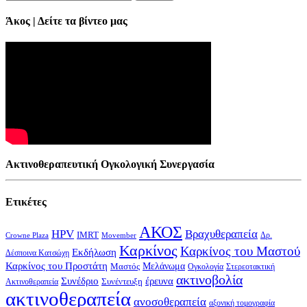
Άκος | Δείτε τα βίντεο μας
Ακτινοθεραπευτική Ογκολογική Συνεργασία
Ετικέτες
ΑΚΟΣ
HPV
Βραχυθεραπεία
IMRT
Δρ.
Crowne Plaza
Movember
Καρκίνος
Καρκίνος του Μαστού
Εκδήλωση
Δέσποινα Κατσώχη
Καρκίνος του Προστάτη
Μελάνωμα
Μαστός
Στερεοτακτική
Ογκολογία
ακτινοβολία
Συνέδριο
έρευνα
Συνέντευξη
Ακτινοθεραπεία
ακτινοθεραπεία
ανοσοθεραπεία
αξονική τομογραφία