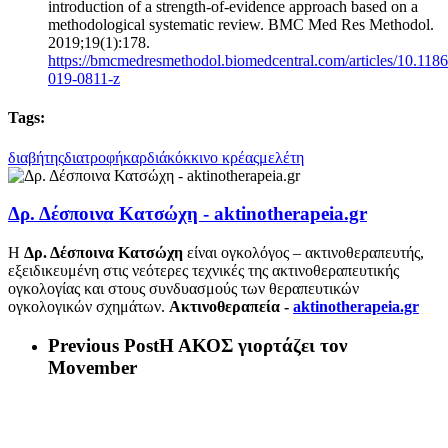
introduction of a strength-of-evidence approach based on a
methodological systematic review. BMC Med Res Methodol.
2019;19(1):178.
https://bmcmedresmethodol.biomedcentral.com/articles/10.118
019-0811-z
Tags:
διαβήτης
διατροφή
καρδιά
κόκκινο κρέας
μελέτη
Δρ. Δέσποινα Κατσώχη - aktinotherapeia.gr
Η
Δρ. Δέσποινα Κατσώχη
είναι ογκολόγος – ακτινοθεραπευτής,
εξειδικευμένη στις νεότερες τεχνικές της ακτινοθεραπευτικής
ογκολογίας και στους συνδυασμούς των θεραπευτικών
ογκολογικών σχημάτων.
Ακτινοθεραπεία -
aktinotherapeia.gr
Previous Post
Η ΑΚΟΣ γιορτάζει τον
Movember