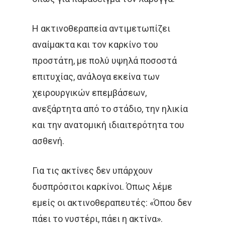
Λαιμού
IMRT
MOVEMBER
Όγκοι Εγκεφάλου
Η ακτινοθεραπεία αντιμετωπίζει
αναίμακτα και τον καρκίνο του
ΒΡΑΧΥΘΕΡΑΠΕΊΑ
προστάτη, με πολύ υψηλά ποσοστά
ΔΡ. ΔΈΣΠΟΙΝΑ ΚΑΤΣΏΧΗ
επιτυχίας, ανάλογα εκείνα των
ΕΚΔΉΛΩΣΗ
ΚΑΡΚΊΝΟΣ
χειρουργικών επεμβάσεων,
ανεξάρτητα από το στάδιο, την ηλικία
ΚΑΡΚΊΝΟΣ ΤΟΥ ΜΑΣΤΟΎ
και την ανατομική ιδιαιτερότητα του
ΚΑΡΚΊΝΟΣ ΤΟΥ ΠΡΟΣΤΆΤ
ασθενή.
ΜΑΣΤΌΣ
ΜΕΛΆΝΩΜΑ
Για τις ακτίνες δεν υπάρχουν
ΟΓΚΟΛΟΓΊΑ
δυσπρόσιτοι καρκίνοι. Όπως λέμε
εμείς οι ακτινοθεραπευτές: «Όπου δεν
ΣΤΕΡΕΟΤΑΚΤΙΚΉ
πάει το νυστέρι, πάει η ακτίνα».
ΑΚΤΙΝΟΘΕΡΑΠΕΊΑ