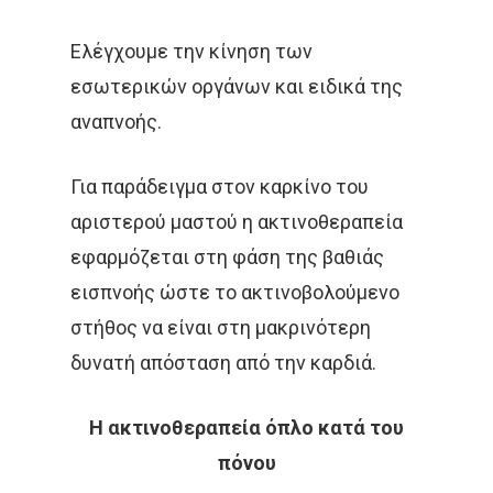
ΣΥΝΈΔΡΙΟ
ΣΥΝΈΝΤΕΥ
Ελέγχουμε την κίνηση των
εσωτερικών οργάνων και ειδικά της
ΈΡΕΥΝΑ
ΑΚΤΙΝΟΒΟΛΊ
αναπνοής.
ΑΚΤΙΝΟΘΕΡΑΠΕΊΑ
Για παράδειγμα στον καρκίνο του
ΑΝΟΣΟΘΕΡΑΠΕΊΑ
αριστερού μαστού η ακτινοθεραπεία
ΑΞΟΝΙΚΉ ΤΟΜΟΓΡΑΦΊΑ
εφαρμόζεται στη φάση της βαθιάς
εισπνοής ώστε το ακτινοβολούμενο
ΑΠΟΘΕΡΑΠΕΥΜΈΝΟΙ
στήθος να είναι στη μακρινότερη
ΑΣΘΕΝΕΊΣ
ΔΈΡΜΑ
δυνατή απόσταση από την καρδιά.
ΔΙΆΓΝΩΣΗ
ΔΙΑΤΡΟΦΉ
Η ακτινοθεραπεία όπλο κατά του
ΘΕΡΑΠΕΊΑ
ΚΆΠΝΙΣΜΑ
πόνου