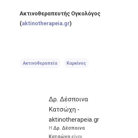
Ακτινοθεραπευτής Ογκ
o
λόγος
(
aktinotherapeia.gr
)
Ακτινοθεραπεία
Καρκίνος
Δρ. Δέσποινα
Κατσώχη -
aktinotherapeia.gr
Η
Δρ. Δέσποινα
Κατσώχη
είναι