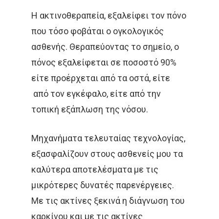
ΚΑΡΚΊΝΟΣ ΤΟΥ ΔΈΡΜΑΤΟ
Η ακτινοθεραπεία, εξαλείφει τον πόνο
ΚΑΡΚΊΝΟΣ ΤΟΥ ΠΑΧΈΟΣ
που τόσο φοβάται ο ογκολογικός
ΕΝΤΈΡΟΥ
ασθενής. Θεραπεύοντας το σημείο, ο
πόνος εξαλείφεται σε ποσοστό 90%
ΚΑΡΚΊΝΟΣ ΤΟΥ ΠΝΕΎΜΟΝ
είτε προέρχεται από τα οστά, είτε
ΚΎΤΤΑΡΑ
ΜΕΤΑΣΤΆΣΕ
από τον εγκέφαλο, είτε από την
τοπική εξάπλωση της νόσου.
ΟΓΚΟΛΌΓΟΣ
ΠΑΡΕΝΈΡ
ΠΡΟΣΤΆΤΗΣ
ΠΡΌΛΗΨ
Μηχανήματα τελευταίας τεχνολογίας,
εξασφαλίζουν στους ασθενείς μου τα
ΠΌΝΟΣ
ΤΕΣΤ ΠΑΠ
καλύτερα αποτελέσματα με τις
ΤΡΊΤΗ ΗΛΙΚΊΑ
ΥΓΕΊΑ
μικρότερες δυνατές παρενέργειες.
ΧΗΜΕΙΟΘΕΡΑΠΕΊΑ
ΌΓ
Με τις ακτίνες ξεκινά η διάγνωση του
καρκίνου και με τις ακτίνες