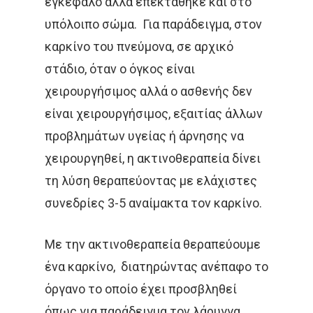
εγκέφαλο αλλά επεκτάθηκε και στο
Άκος | Δείτε Τα Βίντεο Μ
& Ενδομητρίου
υπόλοιπο σώμα. Για παράδειγμα, στον
Έρευνα
καρκίνο του πνεύμονα, σε αρχικό
Καρκίνος Του Προσ
στάδιο, όταν ο όγκος είναι
Καρκίνος Ουροδόχ
χειρουργήσιμος αλλά ο ασθενής δεν
Κύστεως
είναι χειρουργήσιμος, εξαιτίας άλλων
προβλημάτων υγείας ή άρνησης να
Σαρκώματα – Καρκί
χειρουργηθεί, η ακτινοθεραπεία δίνει
Δέρματος
τη λύση θεραπεύοντας με ελάχιστες
Παιδιατρικά Κακοή
Ακτινοθεραπευτική Ογκ
συνεδρίες 3-5 αναίμακτα τον καρκίνο.
Νοσήματα
Συνεργασία
Λεμφώματα – Αιματ
Με την ακτινοθεραπεία θεραπεύουμε
Νοσήματα
ένα καρκίνο, διατηρώντας ανέπαφο το
Ετικέτες
όργανο το οποίο έχει προσβληθεί
Καρκίνος Κεφαλής 
όπως για παράδειγμα τον λάρυγγα.
CROWNE PLAZA
HPV