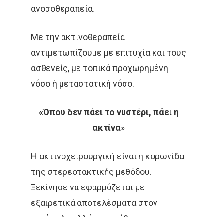
Αρχική
ανοσοθεραπεία.
Παθήσεις
Δρ Δέσποινα Κατσώχ
Με την ακτινοθεραπεία
αντιμετωπίζουμε με επιτυχία και τους
Μαρτυρίες
Τεχνικές
Καλοήθη Νοσήματα
ασθενείς, με τοπικά προχωρημένη
Συνεργασίες Μέλη
Κακοήθη Νοσήματα
Επικαιρότητ
Εξωτερική Ακτινοθερ
νόσο ή μεταστατική νόσο.
Ομάδα Των Συνεργατώ
Καρκίνος Του Πνεύ
Μεταστατική Νόσος
Βραχυθεραπεία
Επικοινωνία
Νέα
«Όπου δεν πάει το νυστέρι, πάει η
Καρκίνος Μαστού
Παρενέργειες
Στερεοταξία
ακτίνα»
Συνεντεύξεις
Ελληνικα
Καρκίνος Εντέρου 
Θεραπεία Πόνου
Βιβλία
Η ακτινοχειρουργική είναι η κορωνίδα
Και Πρωκτού
Σπάνιοι Όγκοι
Εφημερίδες & Περιοδι
της στερεοτακτικής μεθόδου.
Αναζήτηση
Καρκίνος Στομάχου
Ξεκίνησε να εφαρμόζεται με
Video
Οισοφάγου Και Παγ
εξαιρετικά αποτελέσματα στον
Επιστημονικές Ημερίδ
Καρκίνος Τραχήλου