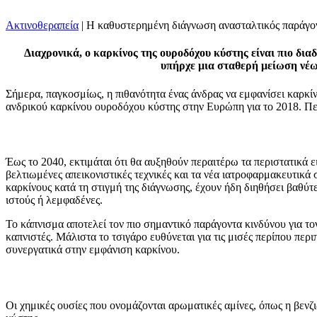
Ακτινοθεραπεία
|
Η καθυστερημένη διάγνωση ανασταλτικός παράγον
Διαχρονικά, ο καρκίνος της ουροδόχου κύστης είναι πιο δια
υπήρχε μια σταθερή μείωση νέω
Σήμερα, παγκοσμίως, η πιθανότητα ένας άνδρας να εμφανίσει καρκίνο
ανδρικού καρκίνου ουροδόχου κύστης στην Ευρώπη για το 2018. Περ
Έως το 2040, εκτιμάται ότι θα αυξηθούν περαιτέρω τα περιστατικά 
βελτιωμένες απεικονιστικές τεχνικές και τα νέα ιατροφαρμακευτικά 
καρκίνους κατά τη στιγμή της διάγνωσης, έχουν ήδη διηθήσει βαθύ
ιστούς ή λεμφαδένες.
Το κάπνισμα αποτελεί τον πιο σημαντικό παράγοντα κινδύνου για το
καπνιστές. Μάλιστα το τσιγάρο ευθύνεται για τις μισές περίπου πε
συνεργατικά στην εμφάνιση καρκίνου.
Οι χημικές ουσίες που ονομάζονται αρωματικές αμίνες, όπως η βενζ