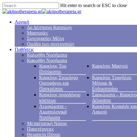
Hit enter to search or ESC to close
Αρχική
Δρ Δέσποινα Κατσώχη
Μαρτυρίες
Συνεργασίες Μέλη
Ομάδα των συνεργατών
Παθήσεις
Καλοήθη Νοσήματα
Κακοήθη Νοσήματα
Καρκίνος Του
Καρκίνος Μαστού
Πνεύμονος
Καρκίνος Στομάχου
Καρκίνος Τραχήλου
Οισοφάγου και
Μήτρας &
Παγκρέατος
Ενδομητρίου
Καρκίνος ουροδόχου
Σαρκώματα – Καρκίνο
κύστεως
Δέρματος
Λεμφώματα –
Καρκίνος Κεφαλής και
Αιματολογικά
Λαιμού
Νοσήματα
Μεταστατική Νόσος
Παρενέργειες
Θεραπεία Πόνου