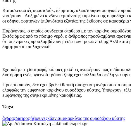
κύστης.
Κατασκευαστές καουτσούκ, δέρματος, κλωστοϋφαντουργικών προϊόντω
νοσήσουν. Αυξημένο κίνδυνο εμφάνισης καρκίνου της ουροδόχου κύ
οι οδηγοί φορτηγών (πιθανότατα εξαιτίας της έκθεσης σε καυσαέρια ν
Παράγοντας, ο οποίος συνδέεται σταθερά με τον καρκίνο ουροδόχου
Εκτός όμως από το πόσιμο νερό, ο άνθρωπος προσλαμβάνει αρσενικό
ότι οι ενήλικες προσλαμβάνουν μέσω των τροφών 53 μg As/d κατά μ
δημητριακά και λαχανικά.
Σχετικά με τη διατροφή, κάποιες μελέτες αναφέρουν πως η δίαιτα π
διατήρηση ενός υγιεινού τρόπου ζωής έχει πολλαπλά οφέλη για την υ
Προς το παρόν, δεν έχει βρεθεί θετική συσχέτιση ανάμεσα στα συμ
ελαφρώς την εμφάνιση καρκίνου ουροδόχου κύστης. Υπάρχουν, τέλος
εμφάνισης της συγκεκριμένης κακοήθειας.
Tags:
άνδρας
διατροφή
έρευνες
κάπνισμα
καρκίνος της ουροδόχου κύστης