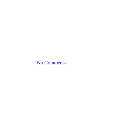
σταλτικός παράγοντας στην ίαση
Φεβρουαρίου, 2022
No Comments