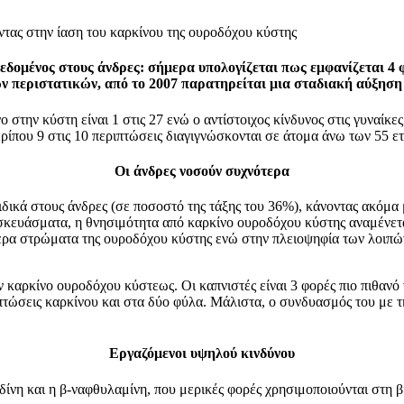
τας στην ίαση του καρκίνου της ουροδόχου κύστης
δεδομένος στους άνδρες: σήμερα υπολογίζεται πως εμφανίζεται 4
ν περιστατικών, από το 2007 παρατηρείται μια σταδιακή αύξηση
 στην κύστη είναι 1 στις 27 ενώ ο αντίστοιχος κίνδυνος στις γυναίκε
ίπου 9 στις 10 περιπτώσεις διαγιγνώσκονται σε άτομα άνω των 55 ε
Οι άνδρες νοσούν συχνότερα
ειδικά στους άνδρες (σε ποσοστό της τάξης του 36%), κάνοντας ακόμ
σκευάσματα, η θνησιμότητα από καρκίνο ουροδόχου κύστης αναμένεται 
τερα στρώματα της ουροδόχου κύστης ενώ στην πλειοψηφία των λοιπών
ν καρκίνο ουροδόχου κύστεως. Οι καπνιστές είναι 3 φορές πιο πιθαν
ριπτώσεις καρκίνου και στα δύο φύλα. Μάλιστα, ο συνδυασμός του με
Εργαζόμενοι υψηλού κινδύνου
ιδίνη και η β-ναφθυλαμίνη, που μερικές φορές χρησιμοποιούνται στη