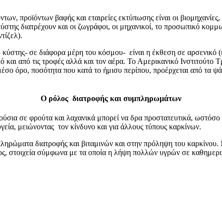
ν, προϊόντων βαφής και εταιρείες εκτύπωσης είναι οι βιομηχανίες,
στης διατρέχουν και οι ζωγράφοι, οι μηχανικοί, το προσωπικό κομμ
τίζελ).
 κύστης- σε διάφορα μέρη του κόσμου- είναι η έκθεση σε αρσενικό (
 και από τις τροφές αλλά και τον αέρα. Το Αμερικανικό Ινστιτούτο
έσο όρο, ποσότητα που κατά το ήμισυ περίπου, προέρχεται από τα ψά
Ο ρόλος διατροφής και συμπληρωμάτων
λούσια σε φρούτα και λαχανικά μπορεί να δρα προστατευτικά, ωστόσο 
γεία, μειώνοντας τον κίνδυνο και για άλλους τύπους καρκίνων.
πληρώματα διατροφής και βιταμινών και στην πρόληψη του καρκίνου.
, στοιχεία σύμφωνα με τα οποία η λήψη πολλών υγρών σε καθημερινή