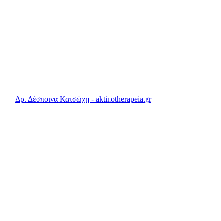
NEA
Νεοπλασίες του Ουροποιητικού Συστήματος
Η καθυστερημένη διάγνωση ανα
κύστης
By
Δρ. Δέσποινα Κατσώχη - aktinotherapeia.gr
27 Απριλίου, 2020
7 