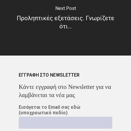
Next Post
ΑΠΟΘΕΡΑΠΕΥΜΈΝΟΙ
Προληπτικές εξετάσεις. Γνωρίζετε
ΑΣΘΕΝΕΊΣ
ΔΈΡΜΑ
ότι…
ΔΙΆΓΝΩΣΗ
ΔΙΑΤΡΟΦΉ
ΘΕΡΑΠΕΊΑ
ΚΆΠΝΙΣΜΑ
ΚΑΡΚΊΝΟΣ ΤΟΥ ΔΈΡΜΑΤΟ
ΕΓΓΡΑΦΗ ΣΤΟ NEWSLETTER
ΚΑΡΚΊΝΟΣ ΤΟΥ ΠΑΧΈΟΣ
Kάντε εγγραφή στο Newsletter για να
ΕΝΤΈΡΟΥ
λαμβάνεται τα νέα μας
ΚΑΡΚΊΝΟΣ ΤΟΥ ΠΝΕΎΜΟΝ
Εισάγεται το Email σας εδώ
(υποχρεωτικό πεδίο)
ΚΎΤΤΑΡΑ
ΜΕΤΑΣΤΆΣΕ
ΟΓΚΟΛΌΓΟΣ
ΠΑΡΕΝΈΡ