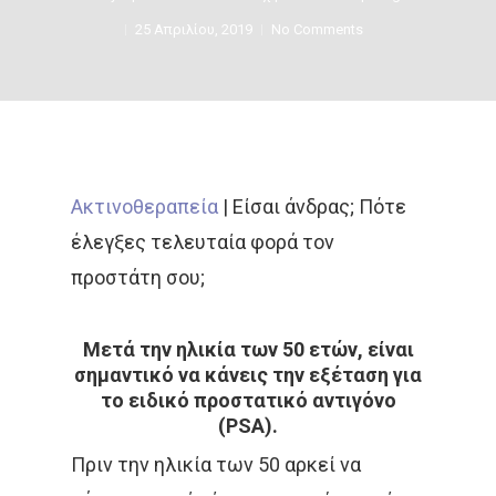
25 Απριλίου, 2019
No Comments
Ακτινοθεραπεία
|
Είσαι άνδρας; Πότε
έλεγξες τελευταία φορά τον
Αρχική
προστάτη σου;
Παθήσεις
Δρ Δέσποινα Κατσώχ
Μετά την ηλικία των 50 ετών, είναι
Μαρτυρίες
σημαντικό να κάνεις την εξέταση για
Τεχνικές
Καλοήθη Νοσήματα
το ειδικό προστατικό αντιγόνο
Συνεργασίες Μέλη
(PSA).
Κακοήθη Νοσήματα
Επικαιρότητ
Εξωτερική Ακτινοθερ
Πριν την ηλικία των 50 αρκεί να
Ομάδα Των Συνεργατώ
Καρκίνος Του Πνεύ
Μεταστατική Νόσος
Βραχυθεραπεία
Επικοινωνία
Νέα