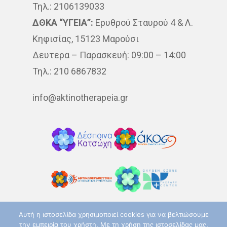
Τηλ.: 2106139033
ΔΘΚΑ “ΥΓΕΙΑ”:
Ερυθρού Σταυρού 4 & Λ.
Κηφισίας, 15123 Μαρούσι
Δευτερα – Παρασκευή: 09:00 – 14:00
Τηλ.: 210 6867832
info@aktinotherapeia.gr
Αυτή η ιστοσελίδα χρησιμοποιεί cookies για να βελτιώσουμε
Akoslife.com | Developed & Designed by
την εμπειρία του χρήστη. Με τη χρήση της ιστοσελίδας μας,