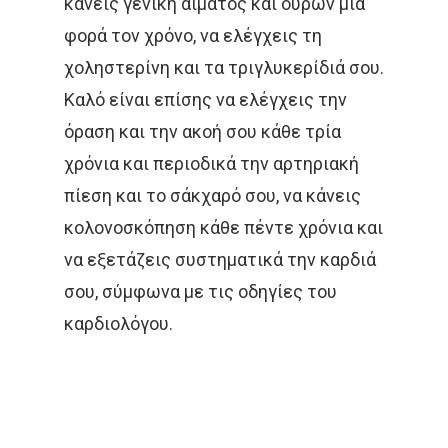
κάνεις γενική αίματος και ούρων μία
Καρκίνος Μαστού
Παρενέργειες
Στερεοταξία
φορά τον χρόνο, να ελέγχεις τη
Συνεντεύξεις
Ελληνικα
χοληστερίνη και τα τριγλυκερίδιά σου.
Καρκίνος Εντέρου 
Θεραπεία Πόνου
Βιβλία
Καλό είναι επίσης να ελέγχεις την
Και Πρωκτού
Σπάνιοι Όγκοι
Εφημερίδες & Περιοδι
Αναζήτηση
όραση και την ακοή σου κάθε τρία
Καρκίνος Στομάχου
χρόνια και περιοδικά την αρτηριακή
Video
Οισοφάγου Και Παγ
πίεση και το σάκχαρό σου, να κάνεις
Επιστημονικές Ημερίδ
Καρκίνος Τραχήλου
κολονοσκόπηση κάθε πέντε χρόνια και
Άκος | Δείτε Τα Βίντεο Μ
& Ενδομητρίου
να εξετάζεις συστηματικά την καρδιά
Έρευνα
σου, σύμφωνα με τις οδηγίες του
Καρκίνος Του Προσ
καρδιολόγου.
Καρκίνος Ουροδόχ
Κύστεως
Σαρκώματα – Καρκί