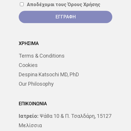
Αποδέχομαι τους
Όρους Χρήσης
ΠΡΟΣΤΆΤΗΣ
ΠΡΌΛΗΨ
ΠΌΝΟΣ
ΤΕΣΤ ΠΑΠ
ΤΡΊΤΗ ΗΛΙΚΊΑ
ΥΓΕΊΑ
ΧΡΗΣΙΜΑ
ΧΗΜΕΙΟΘΕΡΑΠΕΊΑ
ΌΓ
Terms & Conditions
ΌΓΚΟΣ
Cookies
Despina Katsochi MD, PhD
Our Philosophy
ΕΠΙΚΟΙΝΩΝΙΑ
Ιατρείο:
Ψάθα 10 & Π. Τσαλδάρη, 15127
Μελίσσια