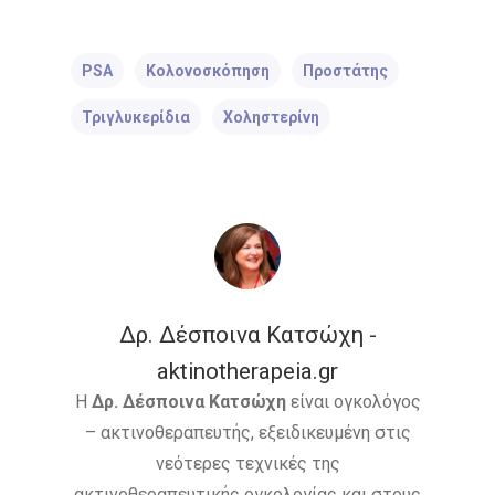
Δέρματος
Ακτινοθεραπευτική Ογκ
Παιδιατρικά Κακοή
PSA
Κολονοσκόπηση
Προστάτης
Νοσήματα
Συνεργασία
Τριγλυκερίδια
Χοληστερίνη
Λεμφώματα – Αιματ
Νοσήματα
Ετικέτες
Καρκίνος Κεφαλής 
CROWNE PLAZA
HPV
Λαιμού
IMRT
MOVEMBER
Όγκοι Εγκεφάλου
Δρ. Δέσποινα Κατσώχη -
ΒΡΑΧΥΘΕΡΑΠΕΊΑ
aktinotherapeia.gr
ΔΡ. ΔΈΣΠΟΙΝΑ ΚΑΤΣΏΧΗ
Η
Δρ. Δέσποινα Κατσώχη
είναι ογκολόγος
– ακτινοθεραπευτής, εξειδικευμένη στις
ΕΚΔΉΛΩΣΗ
ΚΑΡΚΊΝΟΣ
νεότερες τεχνικές της
ΚΑΡΚΊΝΟΣ ΤΟΥ ΜΑΣΤΟΎ
ακτινοθεραπευτικής ογκολογίας και στους