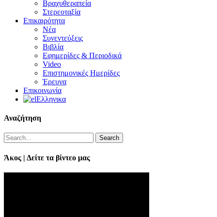
Βραχυθεραπεία
Στερεοταξία
Επικαιρότητα
Νέα
Συνεντεύξεις
Βιβλία
Εφημερίδες & Περιοδικά
Video
Επιστημονικές Ημερίδες
Έρευνα
Επικοινωνία
Ελληνικα
Αναζήτηση
Search
Άκος | Δείτε τα βίντεο μας