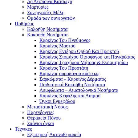
Δρ Δέσποινα Κατσώχη
Μαρτυρίες
Συνεργασίες Μέλη
Ομάδα των συνεργατών
Παθήσεις
Καλοήθη Νοσήματα
Κακοήθη Νοσήματα
Καρκίνος Του Πνεύμονος
Καρκίνος Μαστού
Καρκίνος Εντέρου Ορθού Και Πρωκτού
Καρκίνος Στομάχου Οισοφάγου και Παγκρέατος
Καρκίνος Τραχήλου Μήτρας & Ενδομητρίου
Καρκίνος Του Προστάτη
Καρκίνος ουροδόχου κύστεως
Σαρκώματα – Καρκίνος Δέρματος
Παιδιατρικά Κακοήθη Νοσήματα
Λεμφώματα – Αιματολογικά Νοσήματα
Καρκίνος Κεφαλής και Λαιμού
Όγκοι Εγκεφάλου
Μεταστατική Νόσος
Παρενέργειες
Θεραπεία Πόνου
Σπάνιοι όγκοι
Τεχνικές
Εξωτερική Ακτινοθεραπεία