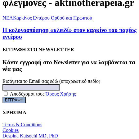
φλεγμονές - aktinotherapeia.gr
NEA
Καρκίνος Εντέρου Ορθού και Πρωκτού
Η κολονοσπόπηση «κλειδί» στον καρκίνο του παχέος
εντέρου
ΕΓΓΡΑΦΗ ΣΤΟ NEWSLETTER
Kάντε εγγραφή στο Newsletter για να λαμβάνεται τα
νέα μας
Εισάγεται το Email σας εδώ (υποχρεωτικό πεδίο)
Αποδέχομαι τους
Όρους Χρήσης
ΧΡΗΣΙΜΑ
Terms & Conditions
Cookies
Despina Katsochi MD, PhD