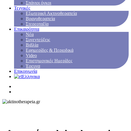
Σπάνιοι όγκοι
Τεχνικές
Εξωτερική Ακτινοθεραπεία
Βραχυθεραπεία
Στερεοταξία
Επικαιρότητα
Νέα
Συνεντεύξεις
Βιβλία
Εφημερίδες & Περιοδικά
Video
Επιστημονικές Ημερίδες
Έρευνα
Επικοινωνία
Ελληνικα