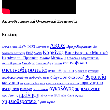
Ακτινοθεραπευτική Ογκολογική Συνεργασία
Ετικέτες
ΑΚΟΣ
HPV
Βραχυθεραπεία
IMRT
Δρ.
Crowne Plaza
Movember
Καρκίνος
Καρκίνος του Μαστού
Εκδήλωση
Δέσποινα Κατσώχη
Καρκίνος του Προστάτη
Μελάνωμα
Μαστός
Στερεοτακτική
Ογκολογία
ακτινοβολία
Συνέδριο
έρευνα
Συνέντευξη
Ακτινοθεραπεία
ακτινοθεραπεία
ανοσοθεραπεία
αξονική τομογραφία
θεραπεία
διάγνωση
διατροφή
αποθεραπευμένοι
ασθενείς
δέρμα
κάπνισμα
καρκίνος του
καρκίνος του δέρματος
καρκίνος του παχέος εντέρου
ογκολόγος
παρενέργειες
πνεύμονα
κύτταρα
μεταστάσεις
πρόληψη
υγεία
προστάτης
πόνος
τεστ ΠΑΠ
τρίτη ηλικία
χημειοθεραπεία
όγκοι
όγκος