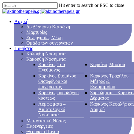
Hit enter to search or ESC to close
Αρχική
Δρ Δέσποινα Κατσώχη
Μαρτυρίες
Συνεργασίες Μέλη
Ομάδα των συνεργατών
Παθήσεις
Καλοήθη Νοσήματα
Κακοήθη Νοσήματα
Καρκίνος Του
Καρκίνος Μαστού
Πνεύμονος
Καρκίνος Στομάχου
Καρκίνος Τραχήλου
Οισοφάγου και
Μήτρας &
Παγκρέατος
Ενδομητρίου
Καρκίνος ουροδόχου
Σαρκώματα – Καρκίνο
κύστεως
Δέρματος
Λεμφώματα –
Καρκίνος Κεφαλής και
Αιματολογικά
Λαιμού
Νοσήματα
Μεταστατική Νόσος
Παρενέργειες
Θεραπεία Πόνου