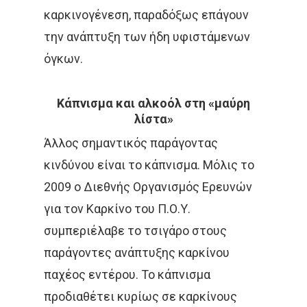
καρκινογένεση, παραδόξως επάγουν
ΕΚΔΉΛΩΣΗ
ΚΑΡΚΊΝΟΣ
την ανάπτυξη των ήδη υφιστάμενων
ΚΑΡΚΊΝΟΣ ΤΟΥ ΜΑΣΤΟΎ
όγκων.
ΚΑΡΚΊΝΟΣ ΤΟΥ ΠΡΟΣΤΆΤ
Κάπνισμα και αλκοόλ στη «μαύρη
λίστα»
ΜΑΣΤΌΣ
ΜΕΛΆΝΩΜΑ
Άλλος σημαντικός παράγοντας
ΟΓΚΟΛΟΓΊΑ
κινδύνου είναι το κάπνισμα. Μόλις το
ΣΤΕΡΕΟΤΑΚΤΙΚΉ
2009 o Διεθνής Οργανισμός Ερευνών
ΑΚΤΙΝΟΘΕΡΑΠΕΊΑ
για τον Καρκίνο του Π.Ο.Υ.
συμπεριέλαβε το τσιγάρο στους
ΣΥΝΈΔΡΙΟ
ΣΥΝΈΝΤΕΥ
παράγοντες ανάπτυξης καρκίνου
ΈΡΕΥΝΑ
ΑΚΤΙΝΟΒΟΛΊ
παχέος εντέρου. Το κάπνισμα
προδιαθέτει κυρίως σε καρκίνους
ΑΚΤΙΝΟΘΕΡΑΠΕΊΑ