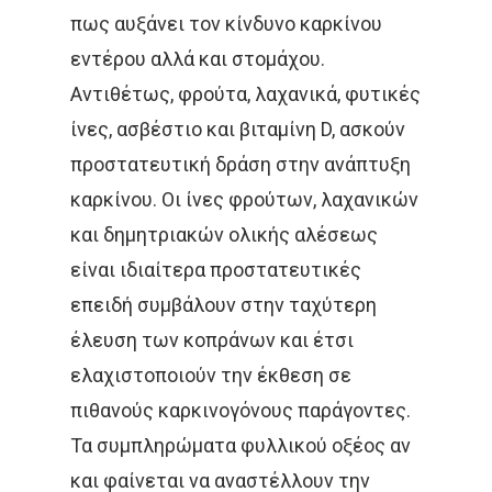
Κύστεως
πως αυξάνει τον κίνδυνο καρκίνου
εντέρου αλλά και στομάχου.
Σαρκώματα – Καρκί
Αντιθέτως, φρούτα, λαχανικά, φυτικές
Δέρματος
ίνες, ασβέστιο και βιταμίνη D, ασκούν
Ακτινοθεραπευτική Ογκ
Παιδιατρικά Κακοή
προστατευτική δράση στην ανάπτυξη
Νοσήματα
καρκίνου. Οι ίνες φρούτων, λαχανικών
Συνεργασία
Λεμφώματα – Αιματ
και δημητριακών ολικής αλέσεως
Νοσήματα
είναι ιδιαίτερα προστατευτικές
Ετικέτες
επειδή συμβάλουν στην ταχύτερη
Καρκίνος Κεφαλής 
CROWNE PLAZA
HPV
έλευση των κοπράνων και έτσι
Λαιμού
ελαχιστοποιούν την έκθεση σε
IMRT
MOVEMBER
Όγκοι Εγκεφάλου
πιθανούς καρκινογόνους παράγοντες.
ΒΡΑΧΥΘΕΡΑΠΕΊΑ
Τα συμπληρώματα φυλλικού οξέος αν
και φαίνεται να αναστέλλουν την
ΔΡ. ΔΈΣΠΟΙΝΑ ΚΑΤΣΏΧΗ