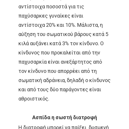
αντίστοιχα ποσοστά για τις
παχύσαρκες γυναίκες είναι
αντίστοιχα 20% και 10%. Μάλιστα, η
αύξηση του σωματικού βάρους κατά 5
κιλά αυξάνει κατά 3% τον κίνδυνο. Ο
κίνδυνος που προκαλείται από την
παχυσαρκία είναι ανεξάρτητος από
τον κίνδυνο που απορρέει από τη
σωματική αδράνεια, δηλαδή ο κίνδυνος
και από τους δύο παράγοντες είναι
Αρχική
αθροιστικός.
Παθήσεις
Δρ Δέσποινα Κατσώχ
Ασπίδα η σωστή διατροφή
Μαρτυρίες
Τεχνικές
Καλοήθη Νοσήματα
Η διατροφή μπορεί να παίξει δυσμενή