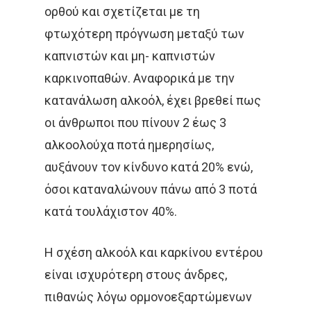
ορθού και σχετίζεται με τη
ΑΝΟΣΟΘΕΡΑΠΕΊΑ
φτωχότερη πρόγνωση μεταξύ των
ΑΞΟΝΙΚΉ ΤΟΜΟΓΡΑΦΊΑ
καπνιστών και μη- καπνιστών
καρκινοπαθών. Αναφορικά με την
ΑΠΟΘΕΡΑΠΕΥΜΈΝΟΙ
κατανάλωση αλκοόλ, έχει βρεθεί πως
ΑΣΘΕΝΕΊΣ
ΔΈΡΜΑ
οι άνθρωποι που πίνουν 2 έως 3
αλκοολούχα ποτά ημερησίως,
ΔΙΆΓΝΩΣΗ
ΔΙΑΤΡΟΦΉ
αυξάνουν τον κίνδυνο κατά 20% ενώ,
ΘΕΡΑΠΕΊΑ
ΚΆΠΝΙΣΜΑ
όσοι καταναλώνουν πάνω από 3 ποτά
κατά τουλάχιστον 40%.
ΚΑΡΚΊΝΟΣ ΤΟΥ ΔΈΡΜΑΤΟ
ΚΑΡΚΊΝΟΣ ΤΟΥ ΠΑΧΈΟΣ
Η σχέση αλκοόλ και καρκίνου εντέρου
ΕΝΤΈΡΟΥ
είναι ισχυρότερη στους άνδρες,
πιθανώς λόγω ορμονοεξαρτώμενων
ΚΑΡΚΊΝΟΣ ΤΟΥ ΠΝΕΎΜΟΝ