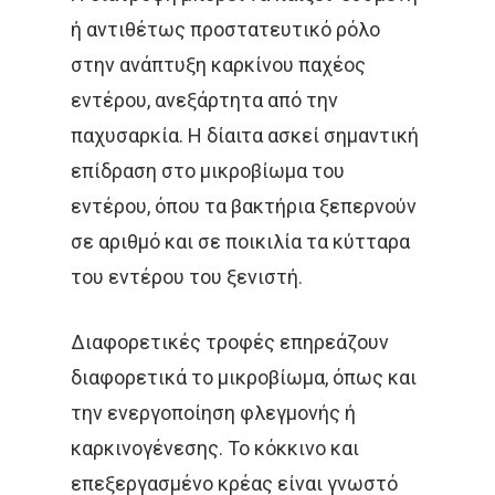
Συνεργασίες Μέλη
ή αντιθέτως προστατευτικό ρόλο
Κακοήθη Νοσήματα
Επικαιρότητ
Εξωτερική Ακτινοθερ
στην ανάπτυξη καρκίνου παχέος
Ομάδα Των Συνεργατώ
Καρκίνος Του Πνεύ
Μεταστατική Νόσος
Βραχυθεραπεία
Επικοινωνία
Νέα
εντέρου, ανεξάρτητα από την
Καρκίνος Μαστού
Παρενέργειες
παχυσαρκία. Η δίαιτα ασκεί σημαντική
Στερεοταξία
Συνεντεύξεις
Ελληνικα
επίδραση στο μικροβίωμα του
Καρκίνος Εντέρου 
Θεραπεία Πόνου
Βιβλία
εντέρου, όπου τα βακτήρια ξεπερνούν
Και Πρωκτού
Σπάνιοι Όγκοι
Εφημερίδες & Περιοδι
σε αριθμό και σε ποικιλία τα κύτταρα
Αναζήτηση
Καρκίνος Στομάχου
του εντέρου του ξενιστή.
Video
Οισοφάγου Και Παγ
Επιστημονικές Ημερίδ
Διαφορετικές τροφές επηρεάζουν
Καρκίνος Τραχήλου
Άκος | Δείτε Τα Βίντεο Μ
διαφορετικά το μικροβίωμα, όπως και
& Ενδομητρίου
Έρευνα
την ενεργοποίηση φλεγμονής ή
Καρκίνος Του Προσ
καρκινογένεσης. Το κόκκινο και
Καρκίνος Ουροδόχ
επεξεργασμένο κρέας είναι γνωστό