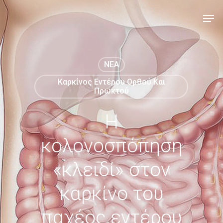
NEA
Καρκίνος Εντέρου Ορθού Και
Πρωκτού
Η
κολονοσπόπηση
«κλειδί» στον
καρκίνο του
παχέος εντέρου