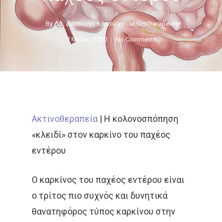
By
Δρ. Δέσποινα Κατσώχη - aktinotherapeia.gr
7 Μαΐου, 2020
No Comments
Ακτινοθεραπεία
|
Η κολονοσπόπηση
«κλειδί» στον καρκίνο του παχέος
εντέρου
Ο καρκίνος του παχέος εντέρου είναι
ο τρίτος πιο συχνός και δυνητικά
θανατηφόρος τύπος καρκίνου στην