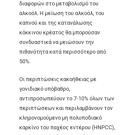
διαφορών στο μεταβολισμό του
ΚΎΤΤΑΡΑ
ΜΕΤΑΣΤΆΣΕ
αλκοόλ. Η μείωση του αλκοόλ, του
καπνού και της κατανάλωσης
ΟΓΚΟΛΌΓΟΣ
ΠΑΡΕΝΈΡ
κόκκινου κρέατος θα μπορούσαν
ΠΡΟΣΤΆΤΗΣ
ΠΡΌΛΗΨ
συνδυαστικά να μειώσουν την
ΠΌΝΟΣ
ΤΕΣΤ ΠΑΠ
πιθανότητα κατά περισσότερο από
50%.
ΤΡΊΤΗ ΗΛΙΚΊΑ
ΥΓΕΊΑ
ΧΗΜΕΙΟΘΕΡΑΠΕΊΑ
ΌΓ
Οι περιπτώσεις κακοήθειας με
γονιδιακό υπόβαθρο,
ΌΓΚΟΣ
αντιπροσωπεύουν το 7-10% όλων των
περιπτώσεων και περιλαμβάνουν τον
κληρονομούμενο μη πολυποδιακό
καρκίνο του παχέoς εντέρου (HNPCC),