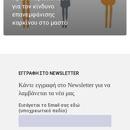
Νοσήματα
για τον κίνδυνο
Ετικέτες
επανεμφάνισης
Καρκίνος Κεφαλής 
CROWNE PLAZA
HPV
καρκίνου στο μαστό
Λαιμού
IMRT
MOVEMBER
Όγκοι Εγκεφάλου
ΒΡΑΧΥΘΕΡΑΠΕΊΑ
ΔΡ. ΔΈΣΠΟΙΝΑ ΚΑΤΣΏΧΗ
ΕΚΔΉΛΩΣΗ
ΚΑΡΚΊΝΟΣ
ΕΓΓΡΑΦΗ ΣΤΟ NEWSLETTER
Kάντε εγγραφή στο Newsletter για να
ΚΑΡΚΊΝΟΣ ΤΟΥ ΜΑΣΤΟΎ
λαμβάνεται τα νέα μας
ΚΑΡΚΊΝΟΣ ΤΟΥ ΠΡΟΣΤΆΤ
Εισάγεται το Email σας εδώ
(υποχρεωτικό πεδίο)
ΜΑΣΤΌΣ
ΜΕΛΆΝΩΜΑ
ΟΓΚΟΛΟΓΊΑ