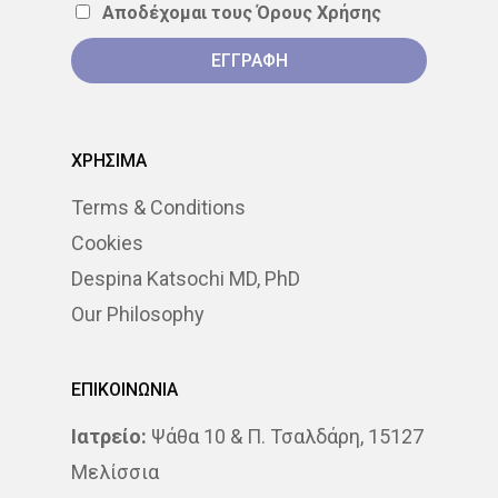
Αποδέχομαι τους
Όρους Χρήσης
ΣΤΕΡΕΟΤΑΚΤΙΚΉ
ΑΚΤΙΝΟΘΕΡΑΠΕΊΑ
ΣΥΝΈΔΡΙΟ
ΣΥΝΈΝΤΕΥ
ΧΡΗΣΙΜΑ
ΈΡΕΥΝΑ
ΑΚΤΙΝΟΒΟΛΊ
Terms & Conditions
ΑΚΤΙΝΟΘΕΡΑΠΕΊΑ
Cookies
ΑΝΟΣΟΘΕΡΑΠΕΊΑ
Despina Katsochi MD, PhD
Our Philosophy
ΑΞΟΝΙΚΉ ΤΟΜΟΓΡΑΦΊΑ
ΑΠΟΘΕΡΑΠΕΥΜΈΝΟΙ
ΕΠΙΚΟΙΝΩΝΙΑ
ΑΣΘΕΝΕΊΣ
ΔΈΡΜΑ
Ιατρείο:
Ψάθα 10 & Π. Τσαλδάρη, 15127
Μελίσσια
ΔΙΆΓΝΩΣΗ
ΔΙΑΤΡΟΦΉ