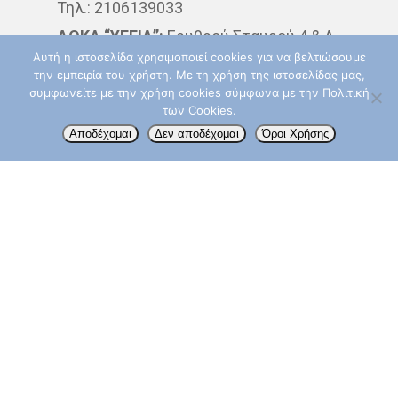
Τηλ.: 2106139033
ΘΕΡΑΠΕΊΑ
ΚΆΠΝΙΣΜΑ
ΔΘΚΑ “ΥΓΕΙΑ”:
Ερυθρού Σταυρού 4 & Λ.
Αυτή η ιστοσελίδα χρησιμοποιεί cookies για να βελτιώσουμε
Κηφισίας, 15123 Μαρούσι
ΚΑΡΚΊΝΟΣ ΤΟΥ ΔΈΡΜΑΤΟ
την εμπειρία του χρήστη. Με τη χρήση της ιστοσελίδας μας,
Δευτερα – Παρασκευή: 09:00 – 14:00
συμφωνείτε με την χρήση cookies σύμφωνα με την Πολιτική
ΚΑΡΚΊΝΟΣ ΤΟΥ ΠΑΧΈΟΣ
των Cookies.
Τηλ.: 210 6867832
Αποδέχομαι
Δεν αποδέχομαι
Όροι Χρήσης
ΕΝΤΈΡΟΥ
info@aktinotherapeia.gr
ΚΑΡΚΊΝΟΣ ΤΟΥ ΠΝΕΎΜΟΝ
ΚΎΤΤΑΡΑ
ΜΕΤΑΣΤΆΣΕ
ΟΓΚΟΛΌΓΟΣ
ΠΑΡΕΝΈΡ
ΠΡΟΣΤΆΤΗΣ
ΠΡΌΛΗΨ
ΠΌΝΟΣ
ΤΕΣΤ ΠΑΠ
ΤΡΊΤΗ ΗΛΙΚΊΑ
ΥΓΕΊΑ
Akoslife.com | Developed & Designed by