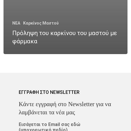
ΚΑΡΚΊΝΟΣ ΤΟΥ ΔΈΡΜΑΤΟ
NEA
Καρκίνος Μαστού
ΚΑΡΚΊΝΟΣ ΤΟΥ ΠΑΧΈΟΣ
Πρόληψη του καρκίνου του μαστού με
ΕΝΤΈΡΟΥ
φάρμακα
ΚΑΡΚΊΝΟΣ ΤΟΥ ΠΝΕΎΜΟΝ
ΚΎΤΤΑΡΑ
ΜΕΤΑΣΤΆΣΕ
ΟΓΚΟΛΌΓΟΣ
ΠΑΡΕΝΈΡ
ΠΡΟΣΤΆΤΗΣ
ΠΡΌΛΗΨ
ΕΓΓΡΑΦΗ ΣΤΟ NEWSLETTER
ΠΌΝΟΣ
ΤΕΣΤ ΠΑΠ
Kάντε εγγραφή στο Newsletter για να
λαμβάνεται τα νέα μας
ΤΡΊΤΗ ΗΛΙΚΊΑ
ΥΓΕΊΑ
Εισάγεται το Email σας εδώ
ΧΗΜΕΙΟΘΕΡΑΠΕΊΑ
ΌΓ
(υποχρεωτικό πεδίο)