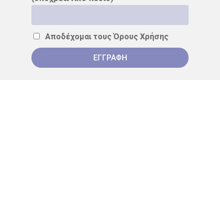
ΌΓΚΟΣ
Αποδέχομαι τους
Όρους Χρήσης
ΧΡΗΣΙΜΑ
Terms & Conditions
Cookies
Despina Katsochi MD, PhD
Our Philosophy
ΕΠΙΚΟΙΝΩΝΙΑ