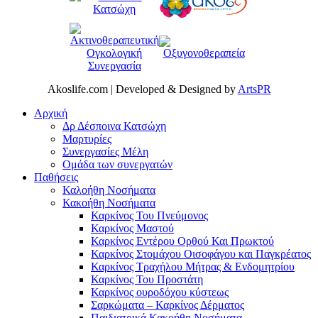
Akoslife.com | Developed & Designed by
ArtsPR
Αρχική
Δρ Δέσποινα Κατσώχη
Μαρτυρίες
Συνεργασίες Μέλη
Ομάδα των συνεργατών
Παθήσεις
Καλοήθη Νοσήματα
Κακοήθη Νοσήματα
Καρκίνος Του Πνεύμονος
Καρκίνος Μαστού
Καρκίνος Εντέρου Ορθού Και Πρωκτού
Καρκίνος Στομάχου Οισοφάγου και Παγκρέατος
Καρκίνος Τραχήλου Μήτρας & Ενδομητρίου
Καρκίνος Του Προστάτη
Καρκίνος ουροδόχου κύστεως
Σαρκώματα – Καρκίνος Δέρματος
Παιδιατρικά Κακοήθη Νοσήματα