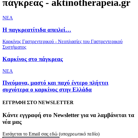
πάγκρεας - aktinotherapeia.gr
NEA
Η παγκρεατίτιδα απειλεί…
Καρκίνος Γαστρεντερικού - Νεοπλασίες του Γαστρεντερικού
Συστήματος
Καρκίνος στο πάγκρεας
NEA
Πνεύμονα, μαστό και παχύ έντερο πλήττει
συχνότερα ο καρκίνος στην Ελλάδα
ΕΓΓΡΑΦΗ ΣΤΟ NEWSLETTER
Kάντε εγγραφή στο Newsletter για να λαμβάνεται τα
νέα μας
Εισάγεται το Email σας εδώ (υποχρεωτικό πεδίο)