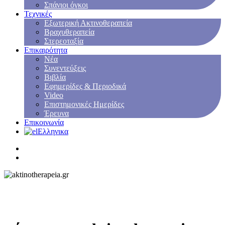
Σπάνιοι όγκοι
Τεχνικές
Εξωτερική Ακτινοθεραπεία
Βραχυθεραπεία
Στερεοταξία
Επικαιρότητα
Νέα
Συνεντεύξεις
Βιβλία
Εφημερίδες & Περιοδικά
Video
Επιστημονικές Ημερίδες
Έρευνα
Επικοινωνία
Ελληνικα