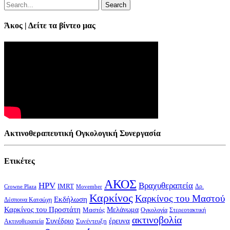
Search
Άκος | Δείτε τα βίντεο μας
Ακτινοθεραπευτική Ογκολογική Συνεργασία
Ετικέτες
ΑΚΟΣ
HPV
Βραχυθεραπεία
IMRT
Δρ.
Crowne Plaza
Movember
Καρκίνος
Καρκίνος του Μαστού
Εκδήλωση
Δέσποινα Κατσώχη
Καρκίνος του Προστάτη
Μελάνωμα
Μαστός
Στερεοτακτική
Ογκολογία
ακτινοβολία
Συνέδριο
έρευνα
Συνέντευξη
Ακτινοθεραπεία