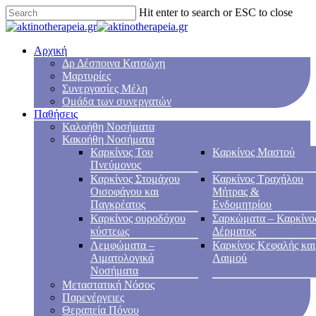
Hit enter to search or ESC to close
Αρχική
Δρ Δέσποινα Κατσώχη
Μαρτυρίες
Συνεργασίες Μέλη
Ομάδα των συνεργατών
Παθήσεις
Καλοήθη Νοσήματα
Κακοήθη Νοσήματα
Καρκίνος Του
Καρκίνος Μαστού
Πνεύμονος
Καρκίνος Στομάχου
Καρκίνος Τραχήλου
Οισοφάγου και
Μήτρας &
Παγκρέατος
Ενδομητρίου
Καρκίνος ουροδόχου
Σαρκώματα – Καρκίνο
κύστεως
Δέρματος
Λεμφώματα –
Καρκίνος Κεφαλής και
Αιματολογικά
Λαιμού
Νοσήματα
Μεταστατική Νόσος
Παρενέργειες
Θεραπεία Πόνου