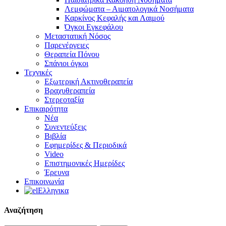
Λεμφώματα – Αιματολογικά Νοσήματα
Καρκίνος Κεφαλής και Λαιμού
Όγκοι Εγκεφάλου
Μεταστατική Νόσος
Παρενέργειες
Θεραπεία Πόνου
Σπάνιοι όγκοι
Τεχνικές
Εξωτερική Ακτινοθεραπεία
Βραχυθεραπεία
Στερεοταξία
Επικαιρότητα
Νέα
Συνεντεύξεις
Βιβλία
Εφημερίδες & Περιοδικά
Video
Επιστημονικές Ημερίδες
Έρευνα
Επικοινωνία
Ελληνικα
Αναζήτηση