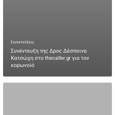
ΚΑΡΚΊΝΟΣ ΤΟΥ ΔΈΡΜΑΤΟ
ΚΑΡΚΊΝΟΣ ΤΟΥ ΠΑΧΈΟΣ
ΕΝΤΈΡΟΥ
ΚΑΡΚΊΝΟΣ ΤΟΥ ΠΝΕΎΜΟΝ
Συνεντεύξεις
ΚΎΤΤΑΡΑ
ΜΕΤΑΣΤΆΣΕ
Συνέντευξη της Δρος Δέσποινα
Κατσώχη στο thecaller.gr για τον
ΟΓΚΟΛΌΓΟΣ
ΠΑΡΕΝΈΡ
κορωνοϊό
ΠΡΟΣΤΆΤΗΣ
ΠΡΌΛΗΨ
ΠΌΝΟΣ
ΤΕΣΤ ΠΑΠ
ΤΡΊΤΗ ΗΛΙΚΊΑ
ΥΓΕΊΑ
ΧΗΜΕΙΟΘΕΡΑΠΕΊΑ
ΌΓ