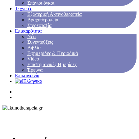
Σπάνιοι όγκοι
Τεχνικές
Εξωτερική Ακτινοθεραπεία
Βραχυθεραπεία
Στερεοταξία
Επικαιρότητα
Νέα
Συνεντεύξεις
Βιβλία
Εφημερίδες & Περιοδικά
Video
Επιστημονικές Ημερίδες
Έρευνα
Επικοινωνία
Ελληνικα