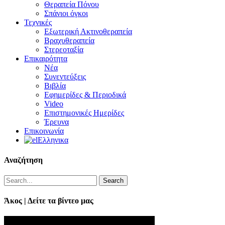
Θεραπεία Πόνου
Σπάνιοι όγκοι
Τεχνικές
Εξωτερική Ακτινοθεραπεία
Βραχυθεραπεία
Στερεοταξία
Επικαιρότητα
Νέα
Συνεντεύξεις
Βιβλία
Εφημερίδες & Περιοδικά
Video
Επιστημονικές Ημερίδες
Έρευνα
Επικοινωνία
Ελληνικα
Αναζήτηση
Search
Άκος | Δείτε τα βίντεο μας