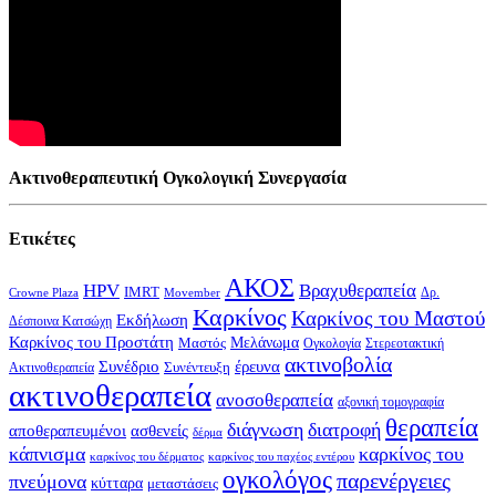
Ακτινοθεραπευτική Ογκολογική Συνεργασία
Ετικέτες
ΑΚΟΣ
HPV
Βραχυθεραπεία
IMRT
Δρ.
Crowne Plaza
Movember
Καρκίνος
Καρκίνος του Μαστού
Εκδήλωση
Δέσποινα Κατσώχη
Καρκίνος του Προστάτη
Μελάνωμα
Μαστός
Στερεοτακτική
Ογκολογία
ακτινοβολία
Συνέδριο
έρευνα
Συνέντευξη
Ακτινοθεραπεία
ακτινοθεραπεία
ανοσοθεραπεία
αξονική τομογραφία
θεραπεία
διάγνωση
διατροφή
αποθεραπευμένοι
ασθενείς
δέρμα
κάπνισμα
καρκίνος του
καρκίνος του δέρματος
καρκίνος του παχέος εντέρου
ογκολόγος
παρενέργειες
πνεύμονα
κύτταρα
μεταστάσεις