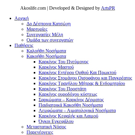
Akoslife.com | Developed & Designed by
ArtsPR
Αρχική
Δρ Δέσποινα Κατσώχη
Μαρτυρίες
Συνεργασίες Μέλη
Ομάδα των συνεργατών
Παθήσεις
Καλοήθη Νοσήματα
Κακοήθη Νοσήματα
Καρκίνος Του Πνεύμονος
Καρκίνος Μαστού
Καρκίνος Εντέρου Ορθού Και Πρωκτού
Καρκίνος Στομάχου Οισοφάγου και Παγκρέατος
Καρκίνος Τραχήλου Μήτρας & Ενδομητρίου
Καρκίνος Του Προστάτη
Καρκίνος ουροδόχου κύστεως
Σαρκώματα – Καρκίνος Δέρματος
Παιδιατρικά Κακοήθη Νοσήματα
Λεμφώματα – Αιματολογικά Νοσήματα
Καρκίνος Κεφαλής και Λαιμού
Όγκοι Εγκεφάλου
Μεταστατική Νόσος
Παρενέργειες