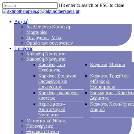
Hit enter to search or ESC to close
Αρχική
Δρ Δέσποινα Κατσώχη
Μαρτυρίες
Συνεργασίες Μέλη
Ομάδα των συνεργατών
Παθήσεις
Καλοήθη Νοσήματα
Κακοήθη Νοσήματα
Καρκίνος Του
Καρκίνος Μαστού
Πνεύμονος
Καρκίνος Στομάχου
Καρκίνος Τραχήλου
Οισοφάγου και
Μήτρας &
Παγκρέατος
Ενδομητρίου
Καρκίνος ουροδόχου
Σαρκώματα – Καρκίνο
κύστεως
Δέρματος
Λεμφώματα –
Καρκίνος Κεφαλής και
Αιματολογικά
Λαιμού
Νοσήματα
Μεταστατική Νόσος
Παρενέργειες
Θεραπεία Πόνου