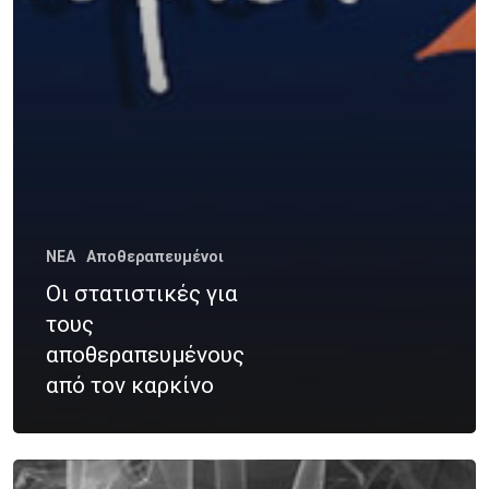
Νοσήματα
Συνεργασία
Λεμφώματα – Αιματ
Νοσήματα
Ετικέτες
Καρκίνος Κεφαλής 
CROWNE PLAZA
HPV
Λαιμού
IMRT
MOVEMBER
Όγκοι Εγκεφάλου
NEA
Αποθεραπευμένοι
ΒΡΑΧΥΘΕΡΑΠΕΊΑ
Οι στατιστικές για
ΔΡ. ΔΈΣΠΟΙΝΑ ΚΑΤΣΏΧΗ
τους
αποθεραπευμένους
ΕΚΔΉΛΩΣΗ
ΚΑΡΚΊΝΟΣ
από τον καρκίνο
ΚΑΡΚΊΝΟΣ ΤΟΥ ΜΑΣΤΟΎ
ΚΑΡΚΊΝΟΣ ΤΟΥ ΠΡΟΣΤΆΤ