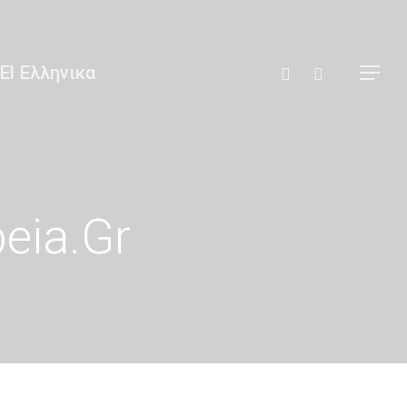
Αναζήτηση
Ελληνικα
Άκος | Δείτε Τα Βίντεο Μας
eia.gr
Ακτινοθεραπευτική Ογκολογική Συνε