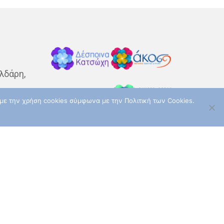
ΠΡΌΛΗΨΗ
ΠΌΝΟΣ
ΤΕΣΤ ΠΑΠ
ΤΡΊΤΗ ΗΛΙΚΊΑ
ΥΓΕΊΑ
ΧΗΜΕΙΟΘΕΡΑΠΕΊΑ
ΌΓΚΟΙ
ΌΓΚΟΣ
λδάρη,
ε με την χρήση cookies σύμφωνα με την Πολιτική των Cookies.
ταυρού
αρούσι
Akoslife.com | Developed &
:00 –
Designed by
ArtsPR