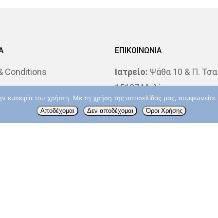
Α
ΕΠΙΚΟΙΝΩΝΙΑ
 Conditions
Ιατρείο:
Ψάθα 10 & Π. Τσα
s
15127 Μελίσσια
την εμπειρία του χρήστη. Με τη χρήση της ιστοσελίδας μας, συμφωνείτ
 Katsochi MD, PhD
Τηλ.: 2106139033
Αποδέχομαι
Δεν αποδέχομαι
Όροι Χρήσης
losophy
ΔΘΚΑ “ΥΓΕΙΑ”:
Ερυθρού Σ
4 & Λ. Κηφισίας, 15123 Μ
Δευτερα – Παρασκευή: 09
14:00
Τηλ.: 210 6867832
info@aktinotherapeia.gr