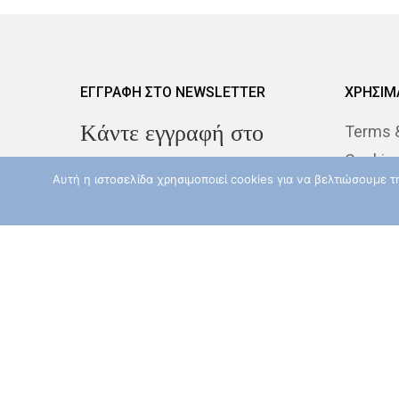
ΕΓΓΡΑΦΗ ΣΤΟ NEWSLETTER
ΧΡΗΣΙΜ
Kάντε εγγραφή στο
Terms &
Cookie
Newsletter για να
Αυτή η ιστοσελίδα χρησιμοποιεί cookies για να βελτιώσουμε 
Despina
λαμβάνεται τα νέα μας
Our Phi
Εισάγεται το Email σας εδώ
Γυναικολογικοί καρκίνοι - Highlight
(υποχρεωτικό πεδίο)
Καρκίνος του
ενδομητρίου
Αποδέχομαι τους
Όρους
Χρήσης