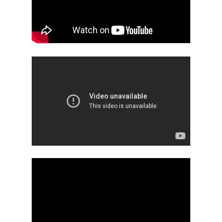
Καρκίνος Κεφαλής 
CROWNE PLAZA
HPV
Λαιμού
IMRT
MOVEMBER
Όγκοι Εγκεφάλου
ΒΡΑΧΥΘΕΡΑΠΕΊΑ
ΔΡ. ΔΈΣΠΟΙΝΑ ΚΑΤΣΏΧΗ
ΕΚΔΉΛΩΣΗ
ΚΑΡΚΊΝΟΣ
ΚΑΡΚΊΝΟΣ ΤΟΥ ΜΑΣΤΟΎ
ΚΑΡΚΊΝΟΣ ΤΟΥ ΠΡΟΣΤΆΤ
ΜΑΣΤΌΣ
ΜΕΛΆΝΩΜΑ
ΟΓΚΟΛΟΓΊΑ
ΣΤΕΡΕΟΤΑΚΤΙΚΉ