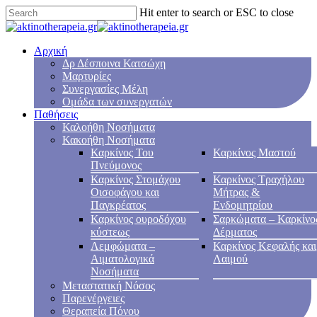
Hit enter to search or ESC to close
Αρχική
Δρ Δέσποινα Κατσώχη
Μαρτυρίες
Συνεργασίες Μέλη
Ομάδα των συνεργατών
Παθήσεις
Καλοήθη Νοσήματα
Κακοήθη Νοσήματα
Καρκίνος Του
Καρκίνος Μαστού
Πνεύμονος
Καρκίνος Στομάχου
Καρκίνος Τραχήλου
Οισοφάγου και
Μήτρας &
Παγκρέατος
Ενδομητρίου
Καρκίνος ουροδόχου
Σαρκώματα – Καρκίνο
κύστεως
Δέρματος
Λεμφώματα –
Καρκίνος Κεφαλής και
Αιματολογικά
Λαιμού
Νοσήματα
Μεταστατική Νόσος
Παρενέργειες
Θεραπεία Πόνου