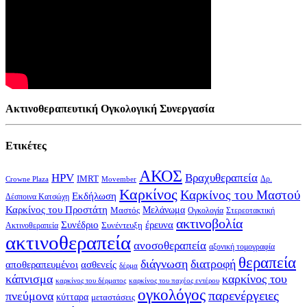
Ακτινοθεραπευτική Ογκολογική Συνεργασία
Ετικέτες
ΑΚΟΣ
HPV
Βραχυθεραπεία
IMRT
Δρ.
Crowne Plaza
Movember
Καρκίνος
Καρκίνος του Μαστού
Εκδήλωση
Δέσποινα Κατσώχη
Καρκίνος του Προστάτη
Μελάνωμα
Μαστός
Στερεοτακτική
Ογκολογία
ακτινοβολία
Συνέδριο
έρευνα
Συνέντευξη
Ακτινοθεραπεία
ακτινοθεραπεία
ανοσοθεραπεία
αξονική τομογραφία
θεραπεία
διάγνωση
διατροφή
αποθεραπευμένοι
ασθενείς
δέρμα
κάπνισμα
καρκίνος του
καρκίνος του δέρματος
καρκίνος του παχέος εντέρου
ογκολόγος
παρενέργειες
πνεύμονα
κύτταρα
μεταστάσεις