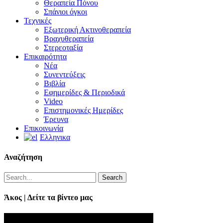
Θεραπεία Πόνου
Σπάνιοι όγκοι
Τεχνικές
Εξωτερική Ακτινοθεραπεία
Βραχυθεραπεία
Στερεοταξία
Επικαιρότητα
Νέα
Συνεντεύξεις
Βιβλία
Εφημερίδες & Περιοδικά
Video
Επιστημονικές Ημερίδες
Έρευνα
Επικοινωνία
Ελληνικα
Αναζήτηση
Search
Άκος | Δείτε τα βίντεο μας