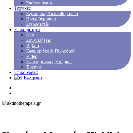
Σπάνιοι όγκοι
Τεχνικές
Εξωτερική Ακτινοθεραπεία
Βραχυθεραπεία
Στερεοταξία
Επικαιρότητα
Νέα
Συνεντεύξεις
Βιβλία
Εφημερίδες & Περιοδικά
Video
Επιστημονικές Ημερίδες
Έρευνα
Επικοινωνία
Ελληνικα