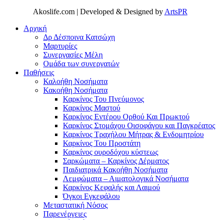
Akoslife.com | Developed & Designed by
ArtsPR
Αρχική
Δρ Δέσποινα Κατσώχη
Μαρτυρίες
Συνεργασίες Μέλη
Ομάδα των συνεργατών
Παθήσεις
Καλοήθη Νοσήματα
Κακοήθη Νοσήματα
Καρκίνος Του Πνεύμονος
Καρκίνος Μαστού
Καρκίνος Εντέρου Ορθού Και Πρωκτού
Καρκίνος Στομάχου Οισοφάγου και Παγκρέατος
Καρκίνος Τραχήλου Μήτρας & Ενδομητρίου
Καρκίνος Του Προστάτη
Καρκίνος ουροδόχου κύστεως
Σαρκώματα – Καρκίνος Δέρματος
Παιδιατρικά Κακοήθη Νοσήματα
Λεμφώματα – Αιματολογικά Νοσήματα
Καρκίνος Κεφαλής και Λαιμού
Όγκοι Εγκεφάλου
Μεταστατική Νόσος
Παρενέργειες