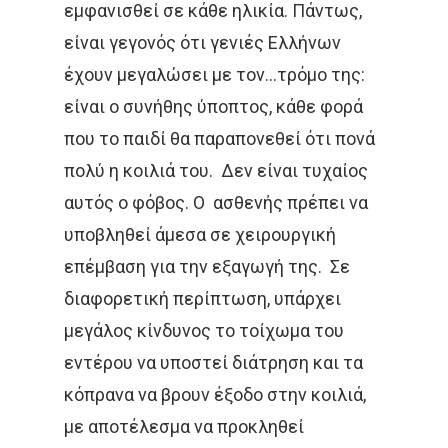
εμφανισθεί σε κάθε ηλικία. Πάντως,
είναι γεγονός ότι γενιές Ελλήνων
έχουν μεγαλώσει με τον…τρόμο της:
Αρχική
είναι ο συνήθης ύποπτος, κάθε φορά
που το παιδί θα παραπονεθεί ότι πονά
Παθήσεις
Δρ Δέσποινα Κατσώχ
πολύ η κοιλιά του. Δεν είναι τυχαίος
Μαρτυρίες
αυτός ο φόβος. Ο ασθενής πρέπει να
Τεχνικές
Καλοήθη Νοσήματα
υποβληθεί άμεσα σε χειρουργική
Συνεργασίες Μέλη
Κακοήθη Νοσήματα
Επικαιρότητ
Εξωτερική Ακτινοθερ
επέμβαση για την εξαγωγή της. Σε
Ομάδα Των Συνεργατώ
Καρκίνος Του Πνεύ
Μεταστατική Νόσος
διαφορετική περίπτωση, υπάρχει
Βραχυθεραπεία
Επικοινωνία
Νέα
μεγάλος κίνδυνος το τοίχωμα του
Καρκίνος Μαστού
Παρενέργειες
Στερεοταξία
Συνεντεύξεις
Ελληνικα
εντέρου να υποστεί διάτρηση και τα
Καρκίνος Εντέρου 
Θεραπεία Πόνου
κόπρανα να βρουν έξοδο στην κοιλιά,
Βιβλία
Και Πρωκτού
με αποτέλεσμα να προκληθεί
Σπάνιοι Όγκοι
Εφημερίδες & Περιοδι
Αναζήτηση