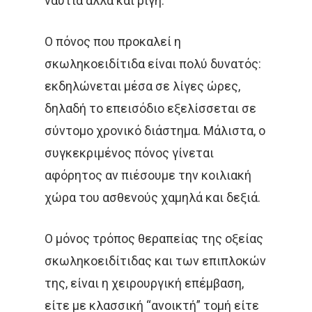
ναυτία αλλά και ρίγη.
ΟΓΚΟΛΟΓΊΑ
ΣΤΕΡΕΟΤΑΚΤΙΚΉ
Ο πόνος που προκαλεί η
ΑΚΤΙΝΟΘΕΡΑΠΕΊΑ
σκωληκοειδίτιδα είναι πολύ δυνατός:
εκδηλώνεται μέσα σε λίγες ώρες,
ΣΥΝΈΔΡΙΟ
ΣΥΝΈΝΤΕΥ
δηλαδή το επεισόδιο εξελίσσεται σε
ΈΡΕΥΝΑ
ΑΚΤΙΝΟΒΟΛΊ
σύντομο χρονικό διάστημα. Μάλιστα, ο
συγκεκριμένος πόνος γίνεται
ΑΚΤΙΝΟΘΕΡΑΠΕΊΑ
αφόρητος αν πιέσουμε την κοιλιακή
ΑΝΟΣΟΘΕΡΑΠΕΊΑ
χώρα του ασθενούς χαμηλά και δεξιά.
ΑΞΟΝΙΚΉ ΤΟΜΟΓΡΑΦΊΑ
Ο μόνος τρόπος θεραπείας της οξείας
ΑΠΟΘΕΡΑΠΕΥΜΈΝΟΙ
σκωληκοειδίτιδας και των επιπλοκών
ΑΣΘΕΝΕΊΣ
ΔΈΡΜΑ
της, είναι η χειρουργική επέμβαση,
είτε με κλασσική “ανοικτή” τομή είτε