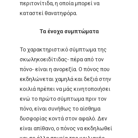
Καρκίνος Στομάχου
περιτονίτιδα, η οποία μπορεί να
Video
Οισοφάγου Και Παγ
καταστεί θανατηφόρα.
Επιστημονικές Ημερίδ
Καρκίνος Τραχήλου
Άκος | Δείτε Τα Βίντεο Μ
Τα ένοχα συμπτώματα
& Ενδομητρίου
Έρευνα
Το χαρακτηριστικό σύμπτωμα της
Καρκίνος Του Προσ
σκωληκοειδίτιδας- πέρα από τον
Καρκίνος Ουροδόχ
πόνο- είναι η ανορεξία. Ο πόνος που
Κύστεως
εκδηλώνεται χαμηλά και δεξιά στην
Σαρκώματα – Καρκί
κοιλιά πρέπει να μάς κινητοποιήσει
Δέρματος
ενώ το πρώτο σύμπτωμα πριν τον
πόνο, είναι συνήθως το αίσθημα
Παιδιατρικά Κακοή
Ακτινοθεραπευτική Ογκ
δυσφορίας κοντά στον αφαλό. Δεν
Νοσήματα
είναι απίθανο, ο πόνος να εκδηλωθεί
Συνεργασία
Λεμφώματα – Αιματ