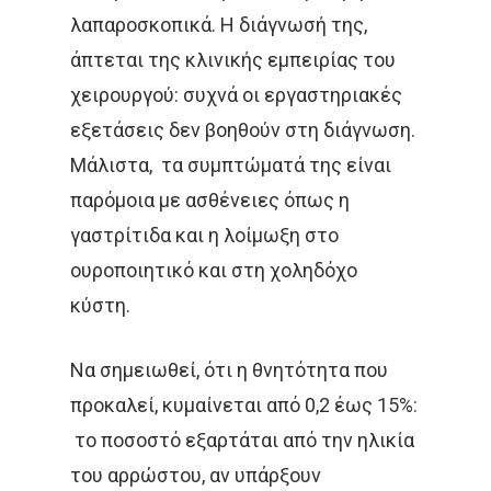
ΔΙΆΓΝΩΣΗ
ΔΙΑΤΡΟΦΉ
λαπαροσκοπικά. Η διάγνωσή της,
ΘΕΡΑΠΕΊΑ
ΚΆΠΝΙΣΜΑ
άπτεται της κλινικής εμπειρίας του
χειρουργού: συχνά οι εργαστηριακές
ΚΑΡΚΊΝΟΣ ΤΟΥ ΔΈΡΜΑΤΟ
εξετάσεις δεν βοηθούν στη διάγνωση.
ΚΑΡΚΊΝΟΣ ΤΟΥ ΠΑΧΈΟΣ
Μάλιστα, τα συμπτώματά της είναι
ΕΝΤΈΡΟΥ
παρόμοια με ασθένειες όπως η
γαστρίτιδα και η λοίμωξη στο
ΚΑΡΚΊΝΟΣ ΤΟΥ ΠΝΕΎΜΟΝ
ουροποιητικό και στη χοληδόχο
ΚΎΤΤΑΡΑ
ΜΕΤΑΣΤΆΣΕ
κύστη.
ΟΓΚΟΛΌΓΟΣ
ΠΑΡΕΝΈΡ
Να σημειωθεί, ότι η θνητότητα που
ΠΡΟΣΤΆΤΗΣ
ΠΡΌΛΗΨ
προκαλεί, κυμαίνεται από 0,2 έως 15%:
το ποσοστό εξαρτάται από την ηλικία
ΠΌΝΟΣ
ΤΕΣΤ ΠΑΠ
του αρρώστου, αν υπάρξουν
ΤΡΊΤΗ ΗΛΙΚΊΑ
ΥΓΕΊΑ