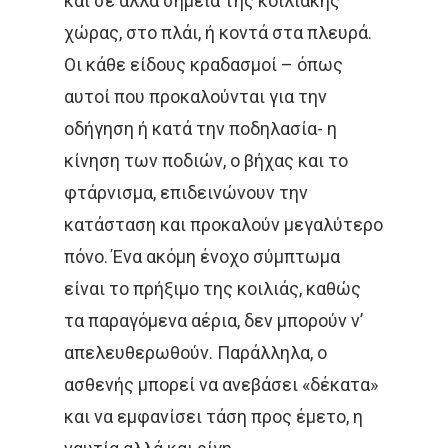
και σε άλλα σημεία της κοιλιακής
Νοσήματα
χώρας, στο πλάι, ή κοντά στα πλευρά.
Ετικέτες
Καρκίνος Κεφαλής 
Οι κάθε είδους κραδασμοί – όπως
CROWNE PLAZA
HPV
Λαιμού
αυτοί που προκαλούνται για την
οδήγηση ή κατά την ποδηλασία- η
IMRT
MOVEMBER
Όγκοι Εγκεφάλου
κίνηση των ποδιών, ο βήχας και το
ΒΡΑΧΥΘΕΡΑΠΕΊΑ
φτάρνισμα, επιδεινώνουν την
ΔΡ. ΔΈΣΠΟΙΝΑ ΚΑΤΣΏΧΗ
κατάσταση και προκαλούν μεγαλύτερο
πόνο. Ένα ακόμη ένοχο σύμπτωμα
ΕΚΔΉΛΩΣΗ
ΚΑΡΚΊΝΟΣ
είναι το πρήξιμο της κοιλιάς, καθώς
ΚΑΡΚΊΝΟΣ ΤΟΥ ΜΑΣΤΟΎ
τα παραγόμενα αέρια, δεν μπορούν ν’
απελευθερωθούν. Παράλληλα, ο
ΚΑΡΚΊΝΟΣ ΤΟΥ ΠΡΟΣΤΆΤ
ασθενής μπορεί να ανεβάσει «δέκατα»
ΜΑΣΤΌΣ
ΜΕΛΆΝΩΜΑ
και να εμφανίσει τάση προς έμετο, η