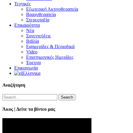
Τεχνικές
Εξωτερική Ακτινοθεραπεία
Βραχυθεραπεία
Στερεοταξία
Επικαιρότητα
Νέα
Συνεντεύξεις
Βιβλία
Εφημερίδες & Περιοδικά
Video
Επιστημονικές Ημερίδες
Έρευνα
Επικοινωνία
Ελληνικα
Αναζήτηση
Search
Άκος | Δείτε τα βίντεο μας