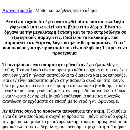
Ακτινοθεραπεία
|
Μύθοι και αλήθειες για το δέρμα
Δεν είναι τυχαίο ότι έχει αναπτυχθεί μία τεράστια φιλολογία
γύρω από το τί ωφελεί και τί βλάπτει το δέρμα. Είναι το
όργανο με την μεγαλύτερη έκταση και το πιο ευπρόσβλητο σε
εξωτερικούς παράγοντες, ιδιαίτερα το καλοκαίρι, που
παραμένει εκτεθειμένο, λόγω υψηλών θερμοκρασιών. Τί απ’
όσα ακούμε για την προστασία του είναι αλήθεια; Τί πρέπει να
προσέχουμε;
Το αντηλιακό είναι απαραίτητο μόνο όταν έχει ήλιο.
Μέγας
μύθος. Το αντηλιακό είναι απαραίτητο κάθε εποχή ακόμη κι αν έχει
σύννεφα γιατί η ηλιακή ακτινοβολία τα διαπερνά και μας επηρεάζει.
Και δεν είναι απαραίτητο μόνο στην παραλία αλλά και στο βουνό.
Όσο μεγαλύτερο είναι το υψόμετρο στο οποίο θα βρεθούμε, τόσο
μεγαλύτερη είναι η έκθεσή μας στην υπεριώδη ακτινοβολία. Όπως
είναι γνωστό δεν αρκεί μία απλή επάλειψη. Απαιτείται συνεχώς
ανανέωση αν ερχόμαστε σε επαφή με το νερό ή αν ιδρώνουμε.
Αν πλένεις συχνά το πρόσωπο αποφεύγεις την ακμή.
Η αλήθεια
είναι ότι αν καθαρίζουμε συχνά το πρόσωπο – πάνω από δύο φορές
την ημέρα- και μάλιστα με ισχυρά καθαριστικά, απομακρύνουμε τα
φυσικά έλαια της επιδερμίδας και ευνοούμε την ξηρότητα. Τα ήπια