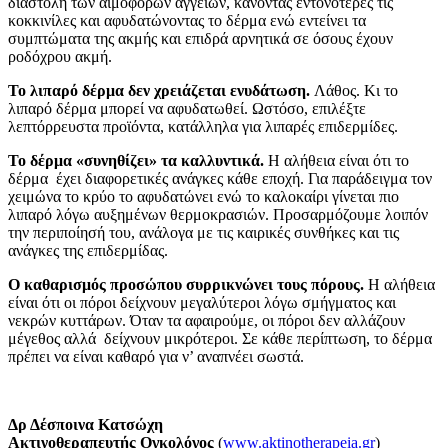
διαστολή των αιμοφόρων αγγείων, κάνοντας εντονότερες τις
κοκκινίλες και αφυδατώνοντας το δέρμα ενώ εντείνει τα
συμπτώματα της ακμής και επιδρά αρνητικά σε όσους έχουν
ροδόχρου ακμή.
Το λιπαρό δέρμα δεν χρειάζεται ενυδάτωση.
Λάθος. Κι το
λιπαρό δέρμα μπορεί να αφυδατωθεί. Ωστόσο, επιλέξτε
λεπτόρρευστα προϊόντα, κατάλληλα για λιπαρές επιδερμίδες.
Το δέρμα «συνηθίζει» τα καλλυντικά.
Η αλήθεια είναι ότι το
δέρμα έχει διαφορετικές ανάγκες κάθε εποχή. Για παράδειγμα τον
χειμώνα το κρύο το αφυδατώνει ενώ το καλοκαίρι γίνεται πιο
λιπαρό λόγω αυξημένων θερμοκρασιών. Προσαρμόζουμε λοιπόν
την περιποίησή του, ανάλογα με τις καιρικές συνθήκες και τις
ανάγκες της επιδερμίδας.
Ο καθαρισμός προσώπου συρρικνώνει τους πόρους.
Η αλήθεια
είναι ότι οι πόροι δείχνουν μεγαλύτεροι λόγω σμήγματος και
νεκρών κυττάρων. Όταν τα αφαιρούμε, οι πόροι δεν αλλάζουν
μέγεθος αλλά δείχνουν μικρότεροι. Σε κάθε περίπτωση, το δέρμα
πρέπει να είναι καθαρό για ν’ αναπνέει σωστά.
Δρ Δέσποινα Κατσώχη
Ακτινοθεραπευτής Ογκoλόγος
(
www.aktinotherapeia.gr
)