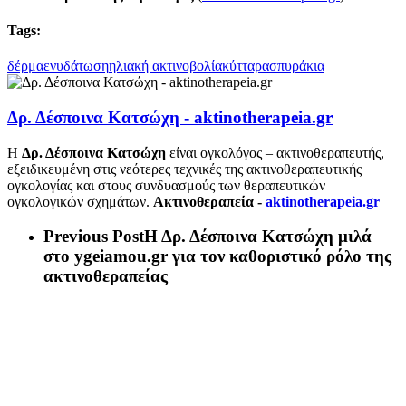
Tags:
δέρμα
ενυδάτωση
ηλιακή ακτινοβολία
κύτταρα
σπυράκια
Δρ. Δέσποινα Κατσώχη - aktinotherapeia.gr
Η
Δρ. Δέσποινα Κατσώχη
είναι ογκολόγος – ακτινοθεραπευτής,
εξειδικευμένη στις νεότερες τεχνικές της ακτινοθεραπευτικής
ογκολογίας και στους συνδυασμούς των θεραπευτικών
ογκολογικών σχημάτων.
Ακτινοθεραπεία -
aktinotherapeia.gr
Previous Post
Η Δρ. Δέσποινα Κατσώχη μιλά
στο ygeiamou.gr για τον καθοριστικό ρόλο της
ακτινοθεραπείας