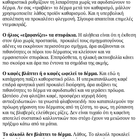
καθαριστικά ρυθμίζουν τη λιπαρότητα χωρίς να αφυδατώνουν το
δέρμα. Αν σας «τραβάει» το δέρμα μετά τον καθαρισμό, μάλλον
χρησιμοποιείτε λάθος προϊόν καθαρισμού. Και η υπερβολική
απολέπιση να προκαλέσει φλεγμονή. Σίγουρα απαιτείται επιμελές
ντεμακιγιάζ.
Ο ήλιος «εξαφανίζει» τα σπυράκια.
Η αλήθεια είναι ότι η έκθεση
στον ήλιο χωρίς προστασία, προκαλεί τους σμηγματογόνους
αδένες να εκκρίνουν περισσότερο σμήγμα, άρα αυξάνονται οι
πιθανότητες οι πόροι του δέρματος να κλείσουν και να
εμφανιστούν σπυράκια. Επιπρόσθετα, η ηλιακή ακτινοβολία κάνει
πιο σκούρα και άρα πιο έντονα τα σημάδια της ακμής.
Ο καφές βλάπτει ή ο καφές ωφελεί το δέρμα.
Και εδώ η
κατάχρηση παίζει καθοριστικό ρόλο. Η υπερκατανάλωση καφέ
επιδρά αρνητικά γιατί προκαλεί διούρηση, άρα αυξάνει τις
πιθανότητες το δέρμα να αφυδατωθεί και να γεράσει πρόωρα.
Ωστόσο ,ένα φλιτζάνι καφέ, προσφέρει ισχυρή δόση
αντιοξειδωτικών- τα γνωστά φλαβονοειδή- που καταπολεμούν την
πρόωρη γήρανση του δέρματος από τη ζέστη, το φως, τη ρύπανση
και τις βλαβερές ελεύθερες ρίζες. Δεν είναι τυχαίο ότι η καφεϊνη
αποτελεί συστατικό καλλυντικών που στόχο έχουν να μειώσουν το
πρήξιμο κάτω από τα μάτια.
Το αλκοόλ δεν βλάπτει το δέρμα.
Λάθος. Το αλκοόλ προκαλεί