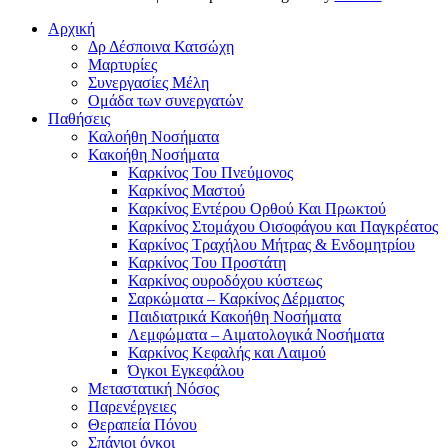
Αρχική
Δρ Δέσποινα Κατσώχη
Μαρτυρίες
Συνεργασίες Μέλη
Ομάδα των συνεργατών
Παθήσεις
Καλοήθη Νοσήματα
Κακοήθη Νοσήματα
Καρκίνος Του Πνεύμονος
Καρκίνος Μαστού
Καρκίνος Εντέρου Ορθού Και Πρωκτού
Καρκίνος Στομάχου Οισοφάγου και Παγκρέατος
Καρκίνος Τραχήλου Μήτρας & Ενδομητρίου
Καρκίνος Του Προστάτη
Καρκίνος ουροδόχου κύστεως
Σαρκώματα – Καρκίνος Δέρματος
Παιδιατρικά Κακοήθη Νοσήματα
Λεμφώματα – Αιματολογικά Νοσήματα
Καρκίνος Κεφαλής και Λαιμού
Όγκοι Εγκεφάλου
Μεταστατική Νόσος
Παρενέργειες
Θεραπεία Πόνου
Σπάνιοι όγκοι