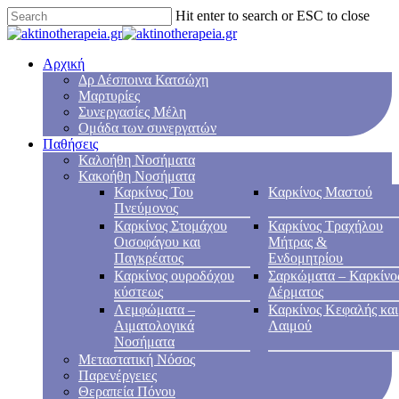
Hit enter to search or ESC to close
Αρχική
Δρ Δέσποινα Κατσώχη
Μαρτυρίες
Συνεργασίες Μέλη
Ομάδα των συνεργατών
Παθήσεις
Καλοήθη Νοσήματα
Κακοήθη Νοσήματα
Καρκίνος Του
Καρκίνος Μαστού
Πνεύμονος
Καρκίνος Στομάχου
Καρκίνος Τραχήλου
Οισοφάγου και
Μήτρας &
Παγκρέατος
Ενδομητρίου
Καρκίνος ουροδόχου
Σαρκώματα – Καρκίνο
κύστεως
Δέρματος
Λεμφώματα –
Καρκίνος Κεφαλής και
Αιματολογικά
Λαιμού
Νοσήματα
Μεταστατική Νόσος
Παρενέργειες
Θεραπεία Πόνου