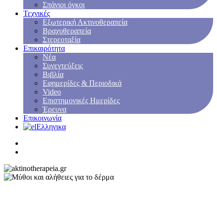
Σπάνιοι όγκοι
Τεχνικές
Εξωτερική Ακτινοθεραπεία
Βραχυθεραπεία
Στερεοταξία
Επικαιρότητα
Νέα
Συνεντεύξεις
Βιβλία
Εφημερίδες & Περιοδικά
Video
Επιστημονικές Ημερίδες
Έρευνα
Επικοινωνία
Ελληνικα
NEA