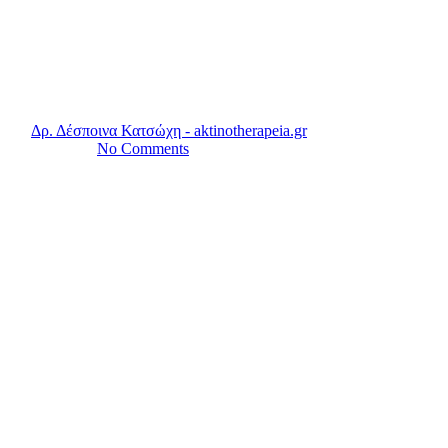
Μύθοι και αλήθειες για το
δέρμα
By
Δρ. Δέσποινα Κατσώχη - aktinotherapeia.gr
6 Ιουνίου, 2023
7
Ιουλίου, 2025
No Comments