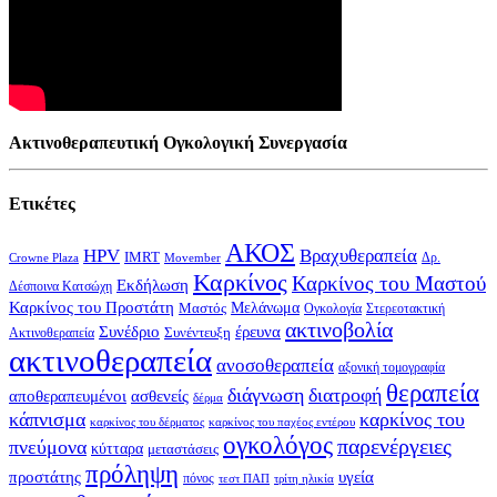
Ακτινοθεραπευτική Ογκολογική Συνεργασία
Ετικέτες
ΑΚΟΣ
HPV
Βραχυθεραπεία
IMRT
Δρ.
Crowne Plaza
Movember
Καρκίνος
Καρκίνος του Μαστού
Εκδήλωση
Δέσποινα Κατσώχη
Καρκίνος του Προστάτη
Μελάνωμα
Μαστός
Στερεοτακτική
Ογκολογία
ακτινοβολία
Συνέδριο
έρευνα
Συνέντευξη
Ακτινοθεραπεία
ακτινοθεραπεία
ανοσοθεραπεία
αξονική τομογραφία
θεραπεία
διάγνωση
διατροφή
αποθεραπευμένοι
ασθενείς
δέρμα
κάπνισμα
καρκίνος του
καρκίνος του δέρματος
καρκίνος του παχέος εντέρου
ογκολόγος
παρενέργειες
πνεύμονα
κύτταρα
μεταστάσεις
πρόληψη
υγεία
προστάτης
πόνος
τεστ ΠΑΠ
τρίτη ηλικία