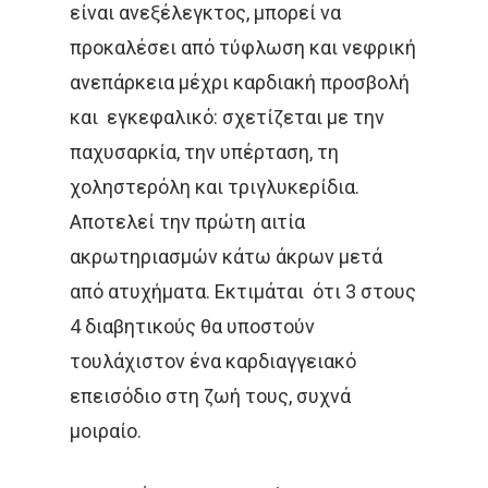
είναι ανεξέλεγκτος, μπορεί να
προκαλέσει από τύφλωση και νεφρική
ανεπάρκεια μέχρι καρδιακή προσβολή
και εγκεφαλικό: σχετίζεται με την
παχυσαρκία, την υπέρταση, τη
χοληστερόλη και τριγλυκερίδια.
Αποτελεί την πρώτη αιτία
ακρωτηριασμών κάτω άκρων μετά
από ατυχήματα. Εκτιμάται ότι 3 στους
Αρχική
4 διαβητικούς θα υποστούν
Παθήσεις
τουλάχιστον ένα καρδιαγγειακό
Δρ Δέσποινα Κατσώχ
επεισόδιο στη ζωή τους, συχνά
Μαρτυρίες
Τεχνικές
Καλοήθη Νοσήματα
μοιραίο.
Συνεργασίες Μέλη
Κακοήθη Νοσήματα
Επικαιρότητ
Εξωτερική Ακτινοθερ