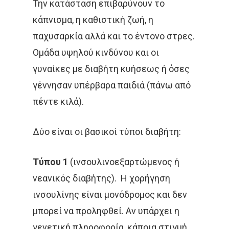
Την κατάσταση επιβαρύνουν το
Ομάδα Των Συνεργατώ
Καρκίνος Του Πνεύ
Μεταστατική Νόσος
Βραχυθεραπεία
Επικοινωνία
Νέα
κάπνισμα, η καθιστική ζωή, η
Καρκίνος Μαστού
Παρενέργειες
παχυσαρκία αλλά και το έντονο στρες.
Στερεοταξία
Συνεντεύξεις
Ελληνικα
Ομάδα υψηλού κινδύνου και οι
Καρκίνος Εντέρου 
Θεραπεία Πόνου
Βιβλία
γυναίκες με διαβήτη κυήσεως ή όσες
Και Πρωκτού
Σπάνιοι Όγκοι
Εφημερίδες & Περιοδι
γέννησαν υπέρβαρα παιδιά (πάνω από
Αναζήτηση
Καρκίνος Στομάχου
πέντε κιλά).
Video
Οισοφάγου Και Παγ
Επιστημονικές Ημερίδ
Δύο είναι οι βασικοί τύποι διαβήτη:
Καρκίνος Τραχήλου
Άκος | Δείτε Τα Βίντεο Μ
& Ενδομητρίου
Έρευνα
Τύπου 1
(ινσουλινοεξαρτώμενος ή
Καρκίνος Του Προσ
νεανικός διαβήτης). Η χορήγηση
Καρκίνος Ουροδόχ
ινσουλίνης είναι μονόδρομος και δεν
Κύστεως
μπορεί να προληφθεί. Αν υπάρχει η
γενετική πληροφορία, κάποια στιγμή