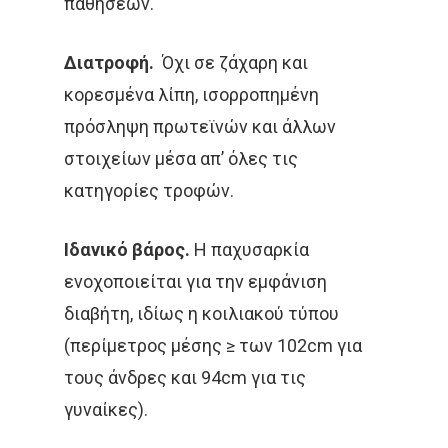
παθήσεων.
ΑΞΟΝΙΚΉ ΤΟΜΟΓΡΑΦΊΑ
Διατροφή.
Όχι σε ζάχαρη και
ΑΠΟΘΕΡΑΠΕΥΜΈΝΟΙ
κορεσμένα λίπη, ισορροπημένη
ΑΣΘΕΝΕΊΣ
ΔΈΡΜΑ
πρόσληψη πρωτεϊνών και άλλων
στοιχείων μέσα απ’ όλες τις
ΔΙΆΓΝΩΣΗ
ΔΙΑΤΡΟΦΉ
κατηγορίες τροφών.
ΘΕΡΑΠΕΊΑ
ΚΆΠΝΙΣΜΑ
Ιδανικό βάρος.
Η παχυσαρκία
ΚΑΡΚΊΝΟΣ ΤΟΥ ΔΈΡΜΑΤΟ
ενοχοποιείται για την εμφάνιση
ΚΑΡΚΊΝΟΣ ΤΟΥ ΠΑΧΈΟΣ
διαβήτη, ιδίως η κοιλιακού τύπου
ΕΝΤΈΡΟΥ
(περίμετρος μέσης ≥ των 102cm για
τους άνδρες και 94cm για τις
ΚΑΡΚΊΝΟΣ ΤΟΥ ΠΝΕΎΜΟΝ
γυναίκες).
ΚΎΤΤΑΡΑ
ΜΕΤΑΣΤΆΣΕ