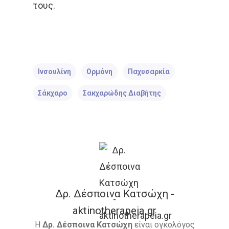
τους.
Ινσουλίνη
Ορμόνη
Παχυσαρκία
Σάκχαρο
Σακχαρώδης Διαβήτης
Δρ. Δέσποινα Κατσώχη -
aktinotherapeia.gr
Η
Δρ. Δέσποινα Κατσώχη
είναι ογκολόγος