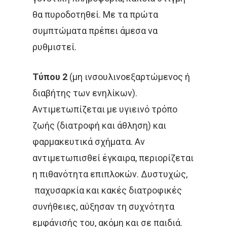
Σαρκώματα – Καρκί
θα πυροδοτηθεί. Με τα πρώτα
Δέρματος
συμπτώματα πρέπει άμεσα να
Ακτινοθεραπευτική Ογκ
Παιδιατρικά Κακοή
ρυθμιστεί.
Νοσήματα
Συνεργασία
Τύπου 2
(μη ινσουλινοεξαρτώμενος ή
Λεμφώματα – Αιματ
διαβήτης των ενηλίκων).
Νοσήματα
Ετικέτες
Αντιμετωπίζεται με υγιεινό τρόπο
Καρκίνος Κεφαλής 
ζωής (διατροφή και άθληση) και
CROWNE PLAZA
HPV
Λαιμού
φαρμακευτικά σχήματα. Αν
IMRT
MOVEMBER
αντιμετωπισθεί έγκαιρα, περιορίζεται
Όγκοι Εγκεφάλου
ΒΡΑΧΥΘΕΡΑΠΕΊΑ
η πιθανότητα επιπλοκών. Δυστυχώς,
παχυσαρκία και κακές διατροφικές
ΔΡ. ΔΈΣΠΟΙΝΑ ΚΑΤΣΏΧΗ
συνήθειες, αύξησαν τη συχνότητα
ΕΚΔΉΛΩΣΗ
ΚΑΡΚΊΝΟΣ
εμφάνισής του, ακόμη και σε παιδιά.