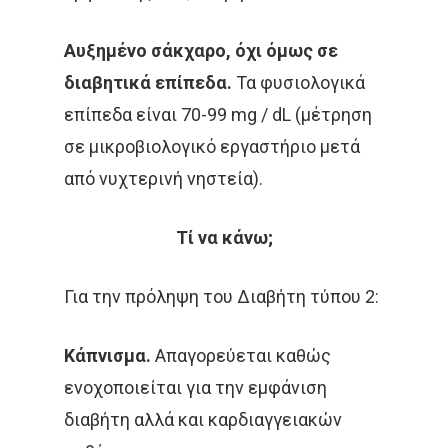
ΚΑΡΚΊΝΟΣ ΤΟΥ ΜΑΣΤΟΎ
Αυξημένο σάκχαρο, όχι όμως σε
ΚΑΡΚΊΝΟΣ ΤΟΥ ΠΡΟΣΤΆΤ
διαβητικά επίπεδα.
Τα φυσιολογικά
επίπεδα είναι 70-99 mg / dL (μέτρηση
ΜΑΣΤΌΣ
ΜΕΛΆΝΩΜΑ
σε μικροβιολογικό εργαστήριο μετά
ΟΓΚΟΛΟΓΊΑ
από νυχτερινή νηστεία).
ΣΤΕΡΕΟΤΑΚΤΙΚΉ
Τί να κάνω;
ΑΚΤΙΝΟΘΕΡΑΠΕΊΑ
ΣΥΝΈΔΡΙΟ
ΣΥΝΈΝΤΕΥ
Για την πρόληψη του Διαβήτη τύπου 2:
ΈΡΕΥΝΑ
ΑΚΤΙΝΟΒΟΛΊ
Κάπνισμα.
Απαγορεύεται καθώς
ΑΚΤΙΝΟΘΕΡΑΠΕΊΑ
ενοχοποιείται για την εμφάνιση
διαβήτη αλλά και καρδιαγγειακών
ΑΝΟΣΟΘΕΡΑΠΕΊΑ