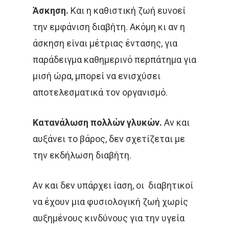
Άσκηση.
Και η καθιστική ζωή ευνοεί
ΟΓΚΟΛΌΓΟΣ
ΠΑΡΕΝΈΡ
την εμφάνιση διαβήτη. Ακόμη κι αν η
ΠΡΟΣΤΆΤΗΣ
ΠΡΌΛΗΨ
άσκηση είναι μέτριας έντασης, για
παράδειγμα καθημερινό περπάτημα για
ΠΌΝΟΣ
ΤΕΣΤ ΠΑΠ
μισή ώρα, μπορεί να ενισχύσει
ΤΡΊΤΗ ΗΛΙΚΊΑ
ΥΓΕΊΑ
αποτελεσματικά τον οργανισμό.
ΧΗΜΕΙΟΘΕΡΑΠΕΊΑ
ΌΓ
Κατανάλωση πολλών γλυκών.
Αν και
ΌΓΚΟΣ
αυξάνει το βάρος, δεν σχετίζεται με
την εκδήλωση διαβήτη.
Αν και δεν υπάρχει ίαση, οι διαβητικοί
να έχουν μια φυσιολογική ζωή χωρίς
αυξημένους κινδύνους για την υγεία