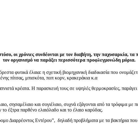
όσο, οι χρόνιες συνδέονται με τον διαβήτη, την παχυσαρκία, τα 
τον οργανισμό να παράξει περισσότερα προφλεγμονώδη μόρια.
εστα φυτικά έλαια: η σχετική βιομηχανική διαδικασία που ονομάζετα
ένης πίτσας, μπισκότα, ποπ κορν, κρακεράκια κ.α
πνιστά κρέατα. Η παρασκευή τους σε υψηλές θερμοκρασίες, παράγει π
αιο, σησαμέλαιο και σογιέλαιο, συχνά εξάγονται από τα τρόφιμα με π
το έξτρα παρθένο ελαιόλαδο και το έλαιο καρύδας.
μο Διαρρέοντος Εντέρου”, δηλαδή προβλήματα με τα βακτήρια που μ