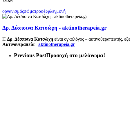
οργανισμός
σώμα
τροφές
φλεγμονή
Δρ. Δέσποινα Κατσώχη - aktinotherapeia.gr
Η
Δρ. Δέσποινα Κατσώχη
είναι ογκολόγος – ακτινοθεραπευτής, εξ
Ακτινοθεραπεία -
aktinotherapeia.gr
Previous Post
Προσοχή στο μελάνωμα!