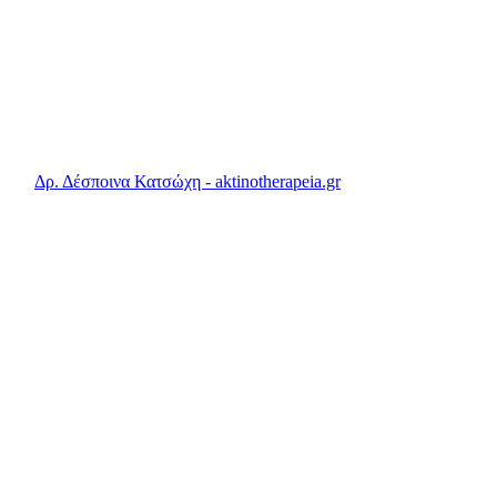
NEA
Τί αγαπούν οι φλεγμονές;
By
Δρ. Δέσποινα Κατσώχη - aktinotherapeia.gr
4 Μαΐου, 2022
27 Μαΐ