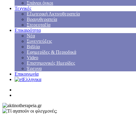
Σπάνιοι όγκοι
Τεχνικές
Εξωτερική Ακτινοθεραπεία
Βραχυθεραπεία
Στερεοταξία
Επικαιρότητα
Νέα
Συνεντεύξεις
Βιβλία
Εφημερίδες & Περιοδικά
Video
Επιστημονικές Ημερίδες
Έρευνα
Επικοινωνία
Ελληνικα