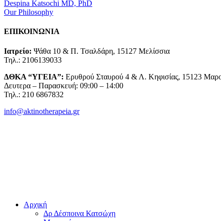
Despina Katsochi MD, PhD
Our Philosophy
ΕΠΙΚΟΙΝΩΝΙΑ
Ιατρείο:
Ψάθα 10 & Π. Τσαλδάρη, 15127 Μελίσσια
Τηλ.: 2106139033
ΔΘΚΑ “ΥΓΕΙΑ”:
Ερυθρού Σταυρού 4 & Λ. Κηφισίας, 15123 Μαρ
Δευτερα – Παρασκευή: 09:00 – 14:00
Τηλ.: 210 6867832
info@aktinotherapeia.gr
Αρχική
Δρ Δέσποινα Κατσώχη