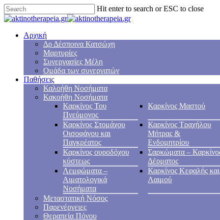
Hit enter to search or ESC to close
Αρχική
Δρ Δέσποινα Κατσώχη
Μαρτυρίες
Συνεργασίες Μέλη
Ομάδα των συνεργατών
Παθήσεις
Καλοήθη Νοσήματα
Κακοήθη Νοσήματα
Καρκίνος Του
Καρκίνος Μαστού
Πνεύμονος
Καρκίνος Στομάχου
Καρκίνος Τραχήλου
Οισοφάγου και
Μήτρας &
Παγκρέατος
Ενδομητρίου
Καρκίνος ουροδόχου
Σαρκώματα – Καρκίνο
κύστεως
Δέρματος
Λεμφώματα –
Καρκίνος Κεφαλής και
Αιματολογικά
Λαιμού
Νοσήματα
Μεταστατική Νόσος
Παρενέργειες
Θεραπεία Πόνου