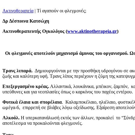
Ακτινοθεραπεία
|
Τί αγαπούν οι φλεγμονές;
Δρ Δέσποινα Κατσώχη
Ακτινοθεραπευτής Ογκoλόγος (
www.aktinotherapeia.gr
)
Οι φλεγμονές αποτελούν μηχανισμό άμυνας του οργανισμού. Ωστ
Τρανς λιπαρά.
Δημιουργούνται με την προσθήκη υδρογόνου σε ακόρ
ζωής και καλύτερη υφή. Τρανς λίπος περιέχουν η ζύμη της κατεψυγμ
Επεξεργασμένο κρέας.
Αλλαντικά, λουκάνικα, μπέικον, ζαμπόν, κα
υπεύθυνες και για νεοπλασίες όπως ο καρκίνος του παχέος εντέρου.
Φυτικά έλαια και σπορέλαια
. Καλαμποκέλαιο, ηλιέλαιο, φυστικέλ
ωμέγα-6, επιρρεπή σε βλάβες λόγω οξείδωσης. Εξαίρεση αποτελούν 
Αλκοόλ.
Η υπερκατανάλωσή εκτός των άλλων, προκαλεί το “Σύνδρο
αποτέλεσμα να προκαλούνται φλεγμονές.
Tags: