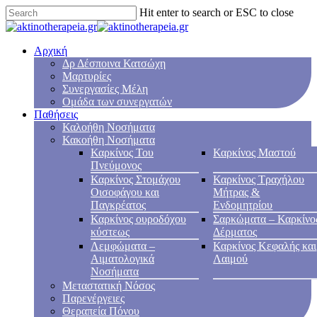
Hit enter to search or ESC to close
Αρχική
Δρ Δέσποινα Κατσώχη
Μαρτυρίες
Συνεργασίες Μέλη
Ομάδα των συνεργατών
Παθήσεις
Καλοήθη Νοσήματα
Κακοήθη Νοσήματα
Καρκίνος Του
Καρκίνος Μαστού
Πνεύμονος
Καρκίνος Στομάχου
Καρκίνος Τραχήλου
Οισοφάγου και
Μήτρας &
Παγκρέατος
Ενδομητρίου
Καρκίνος ουροδόχου
Σαρκώματα – Καρκίνο
κύστεως
Δέρματος
Λεμφώματα –
Καρκίνος Κεφαλής και
Αιματολογικά
Λαιμού
Νοσήματα
Μεταστατική Νόσος
Παρενέργειες
Θεραπεία Πόνου