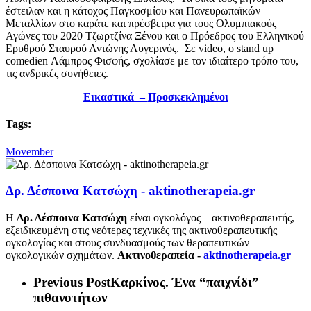
έστειλαν και η κάτοχος Παγκοσμίου και Πανευρωπαϊκών
Μεταλλίων στο καράτε και πρέσβειρα για τους Ολυμπιακούς
Αγώνες του 2020 Τζωρτζίνα Ξένου και ο Πρόεδρος του Ελληνικού
Ερυθρού Σταυρού Αντώνης Αυγερινός. Σε video, ο stand up
comedien Λάμπρος Φισφής, σχολίασε με τον ιδιαίτερο τρόπο του,
τις ανδρικές συνήθειες.
Εικαστικά –
Προσκεκλημένοι
Tags:
Movember
Δρ. Δέσποινα Κατσώχη - aktinotherapeia.gr
Η
Δρ. Δέσποινα Κατσώχη
είναι ογκολόγος – ακτινοθεραπευτής,
εξειδικευμένη στις νεότερες τεχνικές της ακτινοθεραπευτικής
ογκολογίας και στους συνδυασμούς των θεραπευτικών
ογκολογικών σχημάτων.
Ακτινοθεραπεία -
aktinotherapeia.gr
Previous Post
Καρκίνος. Ένα “παιχνίδι”
πιθανοτήτων