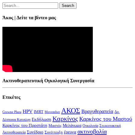
Search
Άκος | Δείτε τα βίντεο μας
Ακτινοθεραπευτική Ογκολογική Συνεργασία
Ετικέτες
ΑΚΟΣ
HPV
Βραχυθεραπεία
IMRT
Δρ.
Crowne Plaza
Movember
Καρκίνος
Καρκίνος του Μαστού
Εκδήλωση
Δέσποινα Κατσώχη
Καρκίνος του Προστάτη
Μελάνωμα
Μαστός
Στερεοτακτική
Ογκολογία
ακτινοβολία
Συνέδριο
έρευνα
Συνέντευξη
Ακτινοθεραπεία