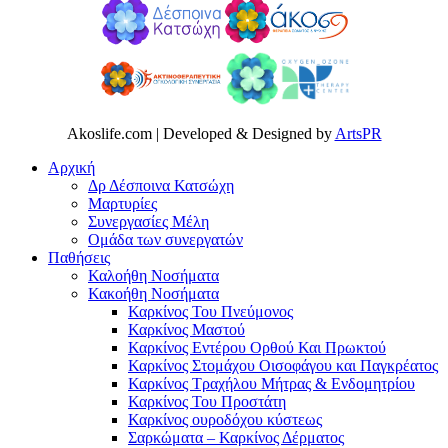
Akoslife.com | Developed & Designed by
ArtsPR
Αρχική
Δρ Δέσποινα Κατσώχη
Μαρτυρίες
Συνεργασίες Μέλη
Ομάδα των συνεργατών
Παθήσεις
Καλοήθη Νοσήματα
Κακοήθη Νοσήματα
Καρκίνος Του Πνεύμονος
Καρκίνος Μαστού
Καρκίνος Εντέρου Ορθού Και Πρωκτού
Καρκίνος Στομάχου Οισοφάγου και Παγκρέατος
Καρκίνος Τραχήλου Μήτρας & Ενδομητρίου
Καρκίνος Του Προστάτη
Καρκίνος ουροδόχου κύστεως
Σαρκώματα – Καρκίνος Δέρματος