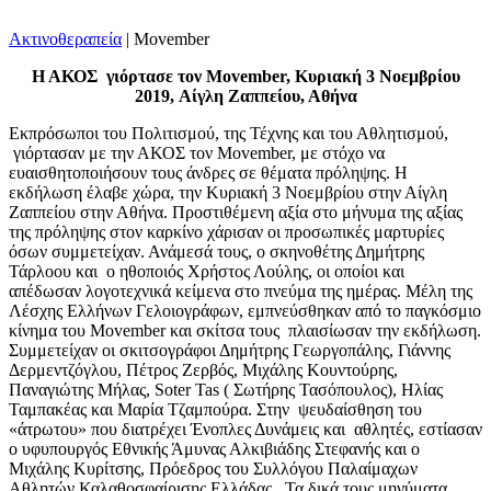
Ακτινοθεραπεία
|
Movember
Η ΑΚΟΣ γιόρτασε τον Movember,
Κυριακή 3 Νοεμβρίου
2019,
Αίγλη Ζαππείου, Αθήνα
Εκπρόσωποι του Πολιτισμού, της Τέχνης και του Αθλητισμού,
γιόρτασαν με την ΑΚΟΣ τον Movember, με στόχο να
ευαισθητοποιήσουν τους άνδρες σε θέματα πρόληψης. Η
εκδήλωση έλαβε χώρα, την Κυριακή 3 Νοεμβρίου στην Αίγλη
Ζαππείου στην Αθήνα. Προστιθέμενη αξία στο μήνυμα της αξίας
της πρόληψης στον καρκίνο χάρισαν οι προσωπικές μαρτυρίες
όσων συμμετείχαν. Ανάμεσά τους, ο σκηνοθέτης Δημήτρης
Τάρλοου και ο ηθοποιός Χρήστος Λούλης, οι οποίοι και
απέδωσαν λογοτεχνικά κείμενα στο πνεύμα της ημέρας. Μέλη της
Λέσχης Ελλήνων Γελοιογράφων, εμπνεύσθηκαν από το παγκόσμιο
κίνημα του Movember και σκίτσα τους πλαισίωσαν την εκδήλωση.
Συμμετείχαν οι σκιτσογράφοι Δημήτρης Γεωργοπάλης, Γιάννης
Δερμεντζόγλου, Πέτρος Ζερβός, Μιχάλης Κουντούρης,
Παναγιώτης Μήλας, Soter Tas ( Σωτήρης Τασόπουλος), Ηλίας
Ταμπακέας και Μαρία Τζαμπούρα. Στην ψευδαίσθηση του
«άτρωτου» που διατρέχει Ένοπλες Δυνάμεις και αθλητές, εστίασαν
ο υφυπουργός Εθνικής Άμυνας Αλκιβιάδης Στεφανής και ο
Μιχάλης Κυρίτσης, Πρόεδρος του Συλλόγου Παλαίμαχων
Αθλητών Καλαθοσφαίρισης Ελλάδας. Τα δικά τους μηνύματα