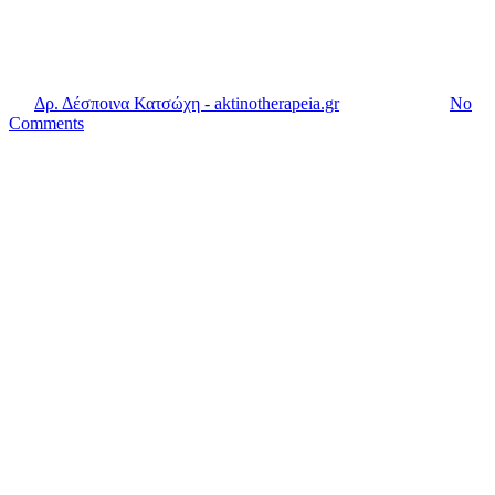
Movember
By
Δρ. Δέσποινα Κατσώχη - aktinotherapeia.gr
2 Ιουνίου, 2021
No
Comments