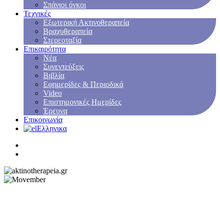
Σπάνιοι όγκοι
Τεχνικές
Εξωτερική Ακτινοθεραπεία
Βραχυθεραπεία
Στερεοταξία
Επικαιρότητα
Νέα
Συνεντεύξεις
Βιβλία
Εφημερίδες & Περιοδικά
Video
Επιστημονικές Ημερίδες
Έρευνα
Επικοινωνία
Ελληνικα
Επιστημονικές Ημερίδες