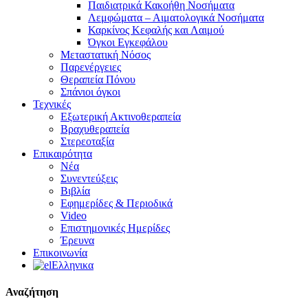
Παιδιατρικά Κακοήθη Νοσήματα
Λεμφώματα – Αιματολογικά Νοσήματα
Καρκίνος Κεφαλής και Λαιμού
Όγκοι Εγκεφάλου
Μεταστατική Νόσος
Παρενέργειες
Θεραπεία Πόνου
Σπάνιοι όγκοι
Τεχνικές
Εξωτερική Ακτινοθεραπεία
Βραχυθεραπεία
Στερεοταξία
Επικαιρότητα
Νέα
Συνεντεύξεις
Βιβλία
Εφημερίδες & Περιοδικά
Video
Επιστημονικές Ημερίδες
Έρευνα
Επικοινωνία
Ελληνικα
Αναζήτηση