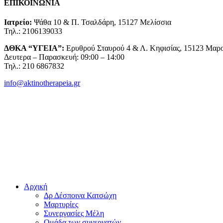
ΕΠΙΚΟΙΝΩΝΙΑ
Ιατρείο:
Ψάθα 10 & Π. Τσαλδάρη, 15127 Μελίσσια
Τηλ.: 2106139033
ΔΘΚΑ “ΥΓΕΙΑ”:
Ερυθρού Σταυρού 4 & Λ. Κηφισίας, 15123 Μαρ
Δευτερα – Παρασκευή: 09:00 – 14:00
Τηλ.: 210 6867832
info@aktinotherapeia.gr
Αρχική
Δρ Δέσποινα Κατσώχη
Μαρτυρίες
Συνεργασίες Μέλη
Ομάδα των συνεργατών