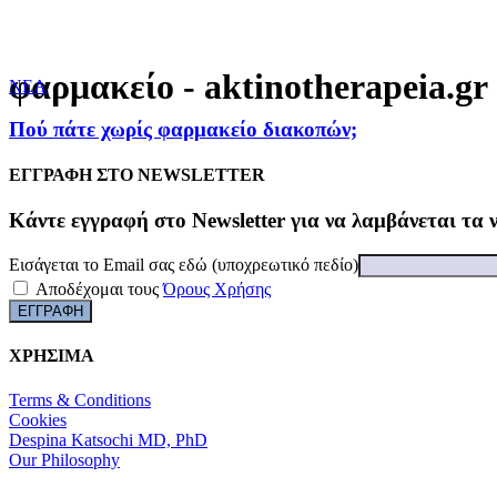
φαρμακείο - aktinotherapeia.gr
NEA
Πού πάτε χωρίς φαρμακείο διακοπών;
ΕΓΓΡΑΦΗ ΣΤΟ NEWSLETTER
Kάντε εγγραφή στο Newsletter για να λαμβάνεται τα 
Εισάγεται το Email σας εδώ (υποχρεωτικό πεδίο)
Αποδέχομαι τους
Όρους Χρήσης
ΧΡΗΣΙΜΑ
Terms & Conditions
Cookies
Despina Katsochi MD, PhD
Our Philosophy