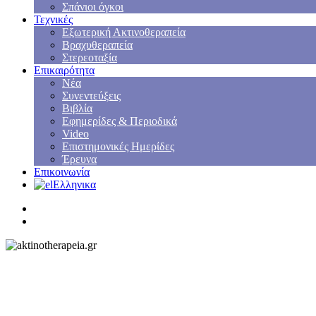
Σπάνιοι όγκοι
Τεχνικές
Εξωτερική Ακτινοθεραπεία
Βραχυθεραπεία
Στερεοταξία
Επικαιρότητα
Νέα
Συνεντεύξεις
Βιβλία
Εφημερίδες & Περιοδικά
Video
Επιστημονικές Ημερίδες
Έρευνα
Επικοινωνία
Ελληνικα