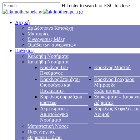
Hit enter to search or ESC to close
Αρχική
Δρ Δέσποινα Κατσώχη
Μαρτυρίες
Συνεργασίες Μέλη
Ομάδα των συνεργατών
Παθήσεις
Καλοήθη Νοσήματα
Κακοήθη Νοσήματα
Καρκίνος Του
Καρκίνος Μαστού
Πνεύμονος
Καρκίνος Στομάχου
Καρκίνος Τραχήλου
Οισοφάγου και
Μήτρας &
Παγκρέατος
Ενδομητρίου
Καρκίνος ουροδόχου
Σαρκώματα – Καρκίνο
κύστεως
Δέρματος
Λεμφώματα –
Καρκίνος Κεφαλής και
Αιματολογικά
Λαιμού
Νοσήματα
Μεταστατική Νόσος
Παρενέργειες
Θεραπεία Πόνου