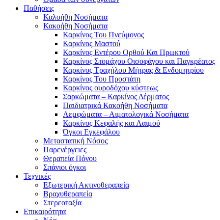
Παθήσεις
Καλοήθη Νοσήματα
Κακοήθη Νοσήματα
Καρκίνος Του Πνεύμονος
Καρκίνος Μαστού
Καρκίνος Εντέρου Ορθού Και Πρωκτού
Καρκίνος Στομάχου Οισοφάγου και Παγκρέατος
Καρκίνος Τραχήλου Μήτρας & Ενδομητρίου
Καρκίνος Του Προστάτη
Καρκίνος ουροδόχου κύστεως
Σαρκώματα – Καρκίνος Δέρματος
Παιδιατρικά Κακοήθη Νοσήματα
Λεμφώματα – Αιματολογικά Νοσήματα
Καρκίνος Κεφαλής και Λαιμού
Όγκοι Εγκεφάλου
Μεταστατική Νόσος
Παρενέργειες
Θεραπεία Πόνου
Σπάνιοι όγκοι
Τεχνικές
Εξωτερική Ακτινοθεραπεία
Βραχυθεραπεία
Στερεοταξία
Επικαιρότητα