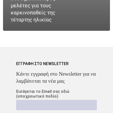
Νοσήματα
μελέτες για τους
Ετικέτες
καρκινοπαθείς της
Καρκίνος Κεφαλής 
CROWNE PLAZA
HPV
τέταρτης ηλικίας
Λαιμού
IMRT
MOVEMBER
Όγκοι Εγκεφάλου
ΒΡΑΧΥΘΕΡΑΠΕΊΑ
ΔΡ. ΔΈΣΠΟΙΝΑ ΚΑΤΣΏΧΗ
ΕΚΔΉΛΩΣΗ
ΚΑΡΚΊΝΟΣ
ΕΓΓΡΑΦΗ ΣΤΟ NEWSLETTER
Kάντε εγγραφή στο Newsletter για να
ΚΑΡΚΊΝΟΣ ΤΟΥ ΜΑΣΤΟΎ
λαμβάνεται τα νέα μας
ΚΑΡΚΊΝΟΣ ΤΟΥ ΠΡΟΣΤΆΤ
Εισάγεται το Email σας εδώ
(υποχρεωτικό πεδίο)
ΜΑΣΤΌΣ
ΜΕΛΆΝΩΜΑ
ΟΓΚΟΛΟΓΊΑ