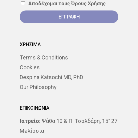
Αποδέχομαι τους
Όρους Χρήσης
ΣΤΕΡΕΟΤΑΚΤΙΚΉ
ΑΚΤΙΝΟΘΕΡΑΠΕΊΑ
ΣΥΝΈΔΡΙΟ
ΣΥΝΈΝΤΕΥ
ΧΡΗΣΙΜΑ
ΈΡΕΥΝΑ
ΑΚΤΙΝΟΒΟΛΊ
Terms & Conditions
ΑΚΤΙΝΟΘΕΡΑΠΕΊΑ
Cookies
ΑΝΟΣΟΘΕΡΑΠΕΊΑ
Despina Katsochi MD, PhD
Our Philosophy
ΑΞΟΝΙΚΉ ΤΟΜΟΓΡΑΦΊΑ
ΑΠΟΘΕΡΑΠΕΥΜΈΝΟΙ
ΕΠΙΚΟΙΝΩΝΙΑ
ΑΣΘΕΝΕΊΣ
ΔΈΡΜΑ
Ιατρείο:
Ψάθα 10 & Π. Τσαλδάρη, 15127
Μελίσσια
ΔΙΆΓΝΩΣΗ
ΔΙΑΤΡΟΦΉ