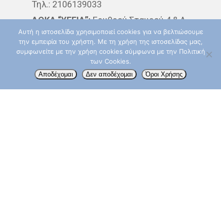
Τηλ.: 2106139033
ΘΕΡΑΠΕΊΑ
ΚΆΠΝΙΣΜΑ
ΔΘΚΑ “ΥΓΕΙΑ”:
Ερυθρού Σταυρού 4 & Λ.
Αυτή η ιστοσελίδα χρησιμοποιεί cookies για να βελτιώσουμε
Κηφισίας, 15123 Μαρούσι
ΚΑΡΚΊΝΟΣ ΤΟΥ ΔΈΡΜΑΤΟ
την εμπειρία του χρήστη. Με τη χρήση της ιστοσελίδας μας,
Δευτερα – Παρασκευή: 09:00 – 14:00
συμφωνείτε με την χρήση cookies σύμφωνα με την Πολιτική
ΚΑΡΚΊΝΟΣ ΤΟΥ ΠΑΧΈΟΣ
των Cookies.
Τηλ.: 210 6867832
Αποδέχομαι
Δεν αποδέχομαι
Όροι Χρήσης
ΕΝΤΈΡΟΥ
info@aktinotherapeia.gr
ΚΑΡΚΊΝΟΣ ΤΟΥ ΠΝΕΎΜΟΝ
ΚΎΤΤΑΡΑ
ΜΕΤΑΣΤΆΣΕ
ΟΓΚΟΛΌΓΟΣ
ΠΑΡΕΝΈΡ
ΠΡΟΣΤΆΤΗΣ
ΠΡΌΛΗΨ
ΠΌΝΟΣ
ΤΕΣΤ ΠΑΠ
ΤΡΊΤΗ ΗΛΙΚΊΑ
ΥΓΕΊΑ
Akoslife.com | Developed & Designed by