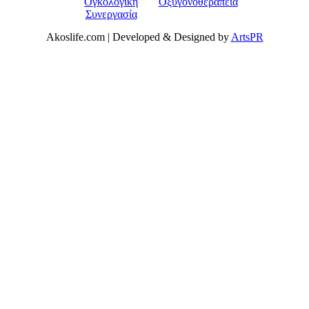
Akoslife.com | Developed & Designed by
ArtsPR
Αρχική
Δρ Δέσποινα Κατσώχη
Μαρτυρίες
Συνεργασίες Μέλη
Ομάδα των συνεργατών
Παθήσεις
Καλοήθη Νοσήματα
Κακοήθη Νοσήματα
Καρκίνος Του Πνεύμονος
Καρκίνος Μαστού
Καρκίνος Εντέρου Ορθού Και Πρωκτού
Καρκίνος Στομάχου Οισοφάγου και Παγκρέατος
Καρκίνος Τραχήλου Μήτρας & Ενδομητρίου
Καρκίνος Του Προστάτη
Καρκίνος ουροδόχου κύστεως