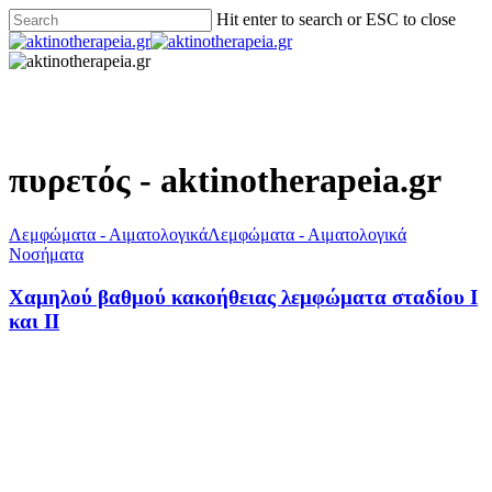
Hit enter to search or ESC to close
πυρετός - aktinotherapeia.gr
Λεμφώματα - Αιματολογικά
Λεμφώματα - Αιματολογικά
Νοσήματα
Χαμηλού βαθμού κακοήθειας λεμφώματα σταδίου Ι
και ΙΙ