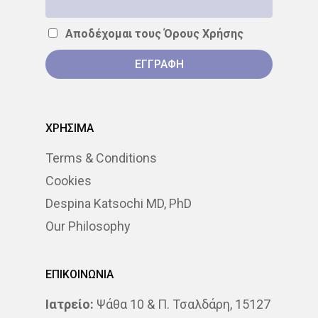
ΑΚΤΙΝΟΘΕΡΑΠΕΊΑ
Αποδέχομαι τους
Όρους Χρήσης
ΣΥΝΈΔΡΙΟ
ΣΥΝΈΝΤΕΥ
ΈΡΕΥΝΑ
ΑΚΤΙΝΟΒΟΛΊ
ΑΚΤΙΝΟΘΕΡΑΠΕΊΑ
ΧΡΗΣΙΜΑ
ΑΝΟΣΟΘΕΡΑΠΕΊΑ
Terms & Conditions
ΑΞΟΝΙΚΉ ΤΟΜΟΓΡΑΦΊΑ
Cookies
Despina Katsochi MD, PhD
ΑΠΟΘΕΡΑΠΕΥΜΈΝΟΙ
Our Philosophy
ΑΣΘΕΝΕΊΣ
ΔΈΡΜΑ
ΔΙΆΓΝΩΣΗ
ΔΙΑΤΡΟΦΉ
ΕΠΙΚΟΙΝΩΝΙΑ
Ιατρείο:
Ψάθα 10 & Π. Τσαλδάρη, 15127
ΘΕΡΑΠΕΊΑ
ΚΆΠΝΙΣΜΑ