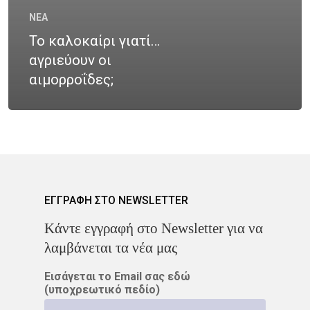
CROWNE PLAZA
HPV
NEA
Λαιμού
Το καλοκαίρι γιατί…
IMRT
MOVEMBER
Όγκοι Εγκεφάλου
αγριεύουν οι
ΒΡΑΧΥΘΕΡΑΠΕΊΑ
αιμορροΐδες;
ΔΡ. ΔΈΣΠΟΙΝΑ ΚΑΤΣΏΧΗ
ΕΚΔΉΛΩΣΗ
ΚΑΡΚΊΝΟΣ
ΚΑΡΚΊΝΟΣ ΤΟΥ ΜΑΣΤΟΎ
ΕΓΓΡΑΦΗ ΣΤΟ NEWSLETTER
ΚΑΡΚΊΝΟΣ ΤΟΥ ΠΡΟΣΤΆΤ
Kάντε εγγραφή στο Newsletter για να
ΜΑΣΤΌΣ
ΜΕΛΆΝΩΜΑ
λαμβάνεται τα νέα μας
ΟΓΚΟΛΟΓΊΑ
Εισάγεται το Email σας εδώ
(υποχρεωτικό πεδίο)
ΣΤΕΡΕΟΤΑΚΤΙΚΉ