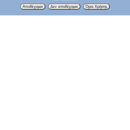
Αποδέχομαι τους
Όρους Χρήσης
Αποδέχομαι
Δεν αποδέχομαι
Όροι Χρήσης
ΌΓΚΟΣ
ΧΡΗΣΙΜΑ
Terms & Conditions
Cookies
Despina Katsochi MD, PhD
Our Philosophy
ΕΠΙΚΟΙΝΩΝΙΑ
Ιατρείο:
Ψάθα 10 & Π. Τσαλδάρη, 15127
Μελίσσια
Τηλ.: 2106139033