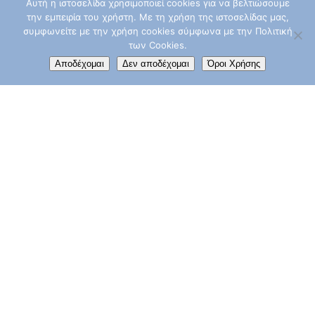
Καρκίνος Τ
Αυτή η ιστοσελίδα χρησιμοποιεί cookies για να βελτιώσουμε
την εμπειρία του χρήστη. Με τη χρήση της ιστοσελίδας μας,
Προστάτη
συμφωνείτε με την χρήση cookies σύμφωνα με την Πολιτική
των Cookies.
Αποδέχομαι
Δεν αποδέχομαι
Όροι Χρήσης
Καρκίνος
Ουροδόχου
Κύστεως
Σαρκώματα
Καρκίνος
Δέρματος
Παιδιατρικ
Κακοήθη
Νοσήματα