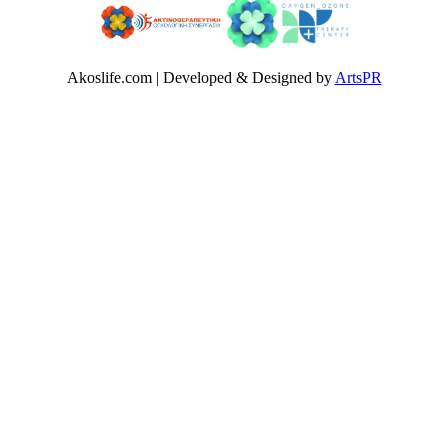
Akoslife.com | Developed & Designed by
ArtsPR
Αρχική
Δρ Δέσποινα Κατσώχη
Μαρτυρίες
Συνεργασίες Μέλη
Ομάδα των συνεργατών
Παθήσεις
Καλοήθη Νοσήματα
Κακοήθη Νοσήματα
Καρκίνος Του Πνεύμονος
Καρκίνος Μαστού
Καρκίνος Εντέρου Ορθού Και Πρωκτού
Καρκίνος Στομάχου Οισοφάγου και Παγκρέατος
Καρκίνος Τραχήλου Μήτρας & Ενδομητρίου