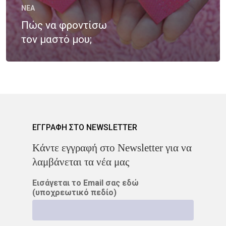
Νοσήματα
NEA
Ετικέτες
Πώς να φροντίσω
Καρκίνος Κεφαλής 
CROWNE PLAZA
HPV
τον μαστό μου;
Λαιμού
IMRT
MOVEMBER
Όγκοι Εγκεφάλου
ΒΡΑΧΥΘΕΡΑΠΕΊΑ
ΔΡ. ΔΈΣΠΟΙΝΑ ΚΑΤΣΏΧΗ
ΕΚΔΉΛΩΣΗ
ΚΑΡΚΊΝΟΣ
ΕΓΓΡΑΦΗ ΣΤΟ NEWSLETTER
Kάντε εγγραφή στο Newsletter για να
ΚΑΡΚΊΝΟΣ ΤΟΥ ΜΑΣΤΟΎ
λαμβάνεται τα νέα μας
ΚΑΡΚΊΝΟΣ ΤΟΥ ΠΡΟΣΤΆΤ
Εισάγεται το Email σας εδώ
(υποχρεωτικό πεδίο)
ΜΑΣΤΌΣ
ΜΕΛΆΝΩΜΑ
ΟΓΚΟΛΟΓΊΑ