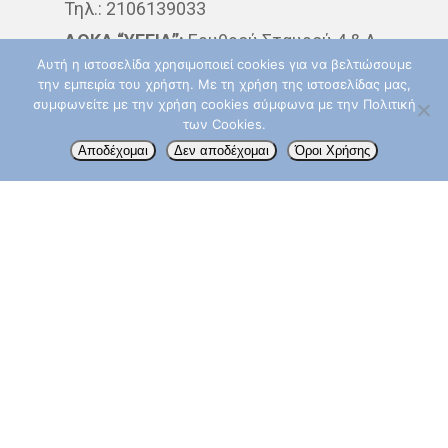
Τηλ.: 2106139033
ΘΕΡΑΠΕΊΑ
ΚΆΠΝΙΣΜΑ
ΔΘΚΑ “ΥΓΕΙΑ”:
Ερυθρού Σταυρού 4 & Λ.
Αυτή η ιστοσελίδα χρησιμοποιεί cookies για να βελτιώσουμε
Κηφισίας, 15123 Μαρούσι
ΚΑΡΚΊΝΟΣ ΤΟΥ ΔΈΡΜΑΤΟ
την εμπειρία του χρήστη. Με τη χρήση της ιστοσελίδας μας,
Δευτερα – Παρασκευή: 09:00 – 14:00
συμφωνείτε με την χρήση cookies σύμφωνα με την Πολιτική
ΚΑΡΚΊΝΟΣ ΤΟΥ ΠΑΧΈΟΣ
των Cookies.
Τηλ.: 210 6867832
Αποδέχομαι
Δεν αποδέχομαι
Όροι Χρήσης
ΕΝΤΈΡΟΥ
info@aktinotherapeia.gr
ΚΑΡΚΊΝΟΣ ΤΟΥ ΠΝΕΎΜΟΝ
ΚΎΤΤΑΡΑ
ΜΕΤΑΣΤΆΣΕ
ΟΓΚΟΛΌΓΟΣ
ΠΑΡΕΝΈΡ
ΠΡΟΣΤΆΤΗΣ
ΠΡΌΛΗΨ
ΠΌΝΟΣ
ΤΕΣΤ ΠΑΠ
ΤΡΊΤΗ ΗΛΙΚΊΑ
ΥΓΕΊΑ
Akoslife.com | Developed & Designed by