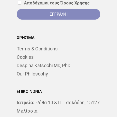
Αποδέχομαι τους
Όρους Χρήσης
ΣΤΕΡΕΟΤΑΚΤΙΚΉ
ΑΚΤΙΝΟΘΕΡΑΠΕΊΑ
ΣΥΝΈΔΡΙΟ
ΣΥΝΈΝΤΕΥ
ΧΡΗΣΙΜΑ
ΈΡΕΥΝΑ
ΑΚΤΙΝΟΒΟΛΊ
Terms & Conditions
ΑΚΤΙΝΟΘΕΡΑΠΕΊΑ
Cookies
ΑΝΟΣΟΘΕΡΑΠΕΊΑ
Despina Katsochi MD, PhD
Our Philosophy
ΑΞΟΝΙΚΉ ΤΟΜΟΓΡΑΦΊΑ
ΑΠΟΘΕΡΑΠΕΥΜΈΝΟΙ
ΕΠΙΚΟΙΝΩΝΙΑ
ΑΣΘΕΝΕΊΣ
ΔΈΡΜΑ
Ιατρείο:
Ψάθα 10 & Π. Τσαλδάρη, 15127
Μελίσσια
ΔΙΆΓΝΩΣΗ
ΔΙΑΤΡΟΦΉ