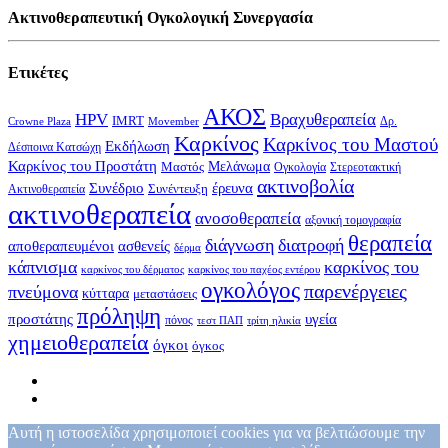
Ακτινοθεραπευτική Ογκολογική Συνεργασία
Ετικέτες
ΑΚΟΣ
HPV
Βραχυθεραπεία
IMRT
Δρ.
Crowne Plaza
Movember
Καρκίνος
Καρκίνος του Μαστού
Εκδήλωση
Δέσποινα Κατσώχη
Καρκίνος του Προστάτη
Μελάνωμα
Μαστός
Στερεοτακτική
Ογκολογία
ακτινοβολία
Συνέδριο
έρευνα
Συνέντευξη
Ακτινοθεραπεία
ακτινοθεραπεία
ανοσοθεραπεία
αξονική τομογραφία
θεραπεία
διάγνωση
διατροφή
αποθεραπευμένοι
ασθενείς
δέρμα
κάπνισμα
καρκίνος του
καρκίνος του δέρματος
καρκίνος του παχέος εντέρου
ογκολόγος
παρενέργειες
πνεύμονα
κύτταρα
μεταστάσεις
πρόληψη
υγεία
προστάτης
πόνος
τεστ ΠΑΠ
τρίτη ηλικία
χημειοθεραπεία
όγκοι
όγκος
Αυτή η ιστοσελίδα χρησιμοποιεί cookies για να βελτιώσουμε την