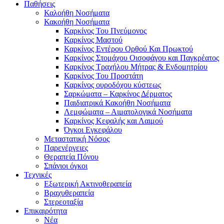
Παθήσεις
Καλοήθη Νοσήματα
Κακοήθη Νοσήματα
Καρκίνος Του Πνεύμονος
Καρκίνος Μαστού
Καρκίνος Εντέρου Ορθού Και Πρωκτού
Καρκίνος Στομάχου Οισοφάγου και Παγκρέατος
Καρκίνος Τραχήλου Μήτρας & Ενδομητρίου
Καρκίνος Του Προστάτη
Καρκίνος ουροδόχου κύστεως
Σαρκώματα – Καρκίνος Δέρματος
Παιδιατρικά Κακοήθη Νοσήματα
Λεμφώματα – Αιματολογικά Νοσήματα
Καρκίνος Κεφαλής και Λαιμού
Όγκοι Εγκεφάλου
Μεταστατική Νόσος
Παρενέργειες
Θεραπεία Πόνου
Σπάνιοι όγκοι
Τεχνικές
Εξωτερική Ακτινοθεραπεία
Βραχυθεραπεία
Στερεοταξία
Επικαιρότητα
Νέα