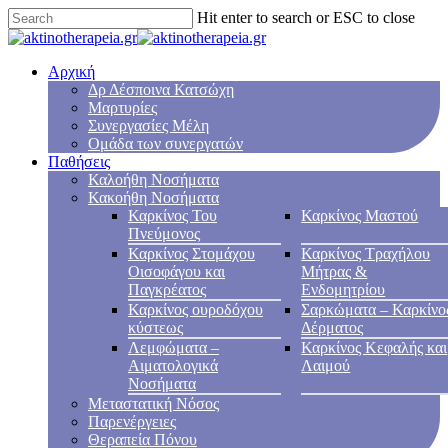
Hit enter to search or ESC to close
Αρχική
Δρ Δέσποινα Κατσώχη
Μαρτυρίες
Συνεργασίες Μέλη
Ομάδα των συνεργατών
Παθήσεις
Καλοήθη Νοσήματα
Κακοήθη Νοσήματα
Καρκίνος Του
Καρκίνος Μαστού
Πνεύμονος
Καρκίνος Στομάχου
Καρκίνος Τραχήλου
Οισοφάγου και
Μήτρας &
Παγκρέατος
Ενδομητρίου
Καρκίνος ουροδόχου
Σαρκώματα – Καρκίνο
κύστεως
Δέρματος
Λεμφώματα –
Καρκίνος Κεφαλής και
Αιματολογικά
Λαιμού
Νοσήματα
Μεταστατική Νόσος
Παρενέργειες
Θεραπεία Πόνου