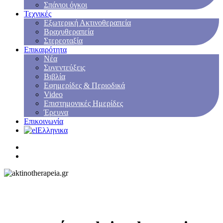
Σπάνιοι όγκοι
Τεχνικές
Εξωτερική Ακτινοθεραπεία
Βραχυθεραπεία
Στερεοταξία
Επικαιρότητα
Νέα
Συνεντεύξεις
Βιβλία
Εφημερίδες & Περιοδικά
Video
Επιστημονικές Ημερίδες
Έρευνα
Επικοινωνία
Ελληνικα