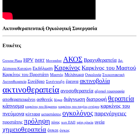
Ακτινοθεραπευτική Ογκολογική Συνεργασία
Ετικέτες
ΑΚΟΣ
HPV
Βραχυθεραπεία
IMRT
Δρ.
Crowne Plaza
Movember
Καρκίνος
Καρκίνος του Μαστού
Εκδήλωση
Δέσποινα Κατσώχη
Καρκίνος του Προστάτη
Μελάνωμα
Μαστός
Στερεοτακτική
Ογκολογία
ακτινοβολία
Συνέδριο
έρευνα
Συνέντευξη
Ακτινοθεραπεία
ακτινοθεραπεία
ανοσοθεραπεία
αξονική τομογραφία
θεραπεία
διάγνωση
διατροφή
αποθεραπευμένοι
ασθενείς
δέρμα
κάπνισμα
καρκίνος του
καρκίνος του δέρματος
καρκίνος του παχέος εντέρου
ογκολόγος
παρενέργειες
πνεύμονα
κύτταρα
μεταστάσεις
πρόληψη
υγεία
προστάτης
πόνος
τεστ ΠΑΠ
τρίτη ηλικία
χημειοθεραπεία
όγκοι
όγκος