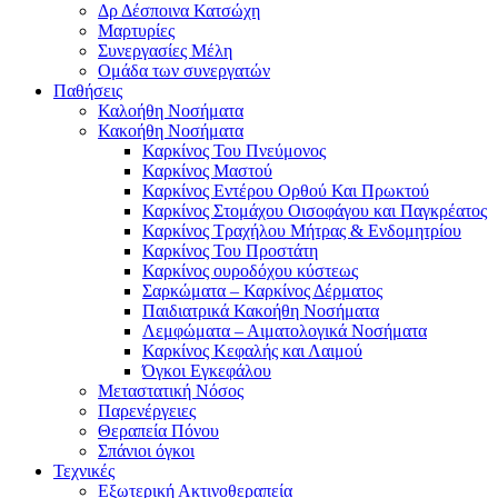
Δρ Δέσποινα Κατσώχη
Μαρτυρίες
Συνεργασίες Μέλη
Ομάδα των συνεργατών
Παθήσεις
Καλοήθη Νοσήματα
Κακοήθη Νοσήματα
Καρκίνος Του Πνεύμονος
Καρκίνος Μαστού
Καρκίνος Εντέρου Ορθού Και Πρωκτού
Καρκίνος Στομάχου Οισοφάγου και Παγκρέατος
Καρκίνος Τραχήλου Μήτρας & Ενδομητρίου
Καρκίνος Του Προστάτη
Καρκίνος ουροδόχου κύστεως
Σαρκώματα – Καρκίνος Δέρματος
Παιδιατρικά Κακοήθη Νοσήματα
Λεμφώματα – Αιματολογικά Νοσήματα
Καρκίνος Κεφαλής και Λαιμού
Όγκοι Εγκεφάλου
Μεταστατική Νόσος
Παρενέργειες
Θεραπεία Πόνου
Σπάνιοι όγκοι
Τεχνικές
Εξωτερική Ακτινοθεραπεία