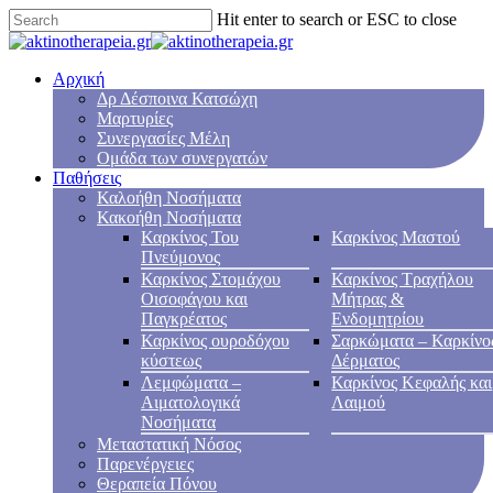
Hit enter to search or ESC to close
Αρχική
Δρ Δέσποινα Κατσώχη
Μαρτυρίες
Συνεργασίες Μέλη
Ομάδα των συνεργατών
Παθήσεις
Καλοήθη Νοσήματα
Κακοήθη Νοσήματα
Καρκίνος Του
Καρκίνος Μαστού
Πνεύμονος
Καρκίνος Στομάχου
Καρκίνος Τραχήλου
Οισοφάγου και
Μήτρας &
Παγκρέατος
Ενδομητρίου
Καρκίνος ουροδόχου
Σαρκώματα – Καρκίνο
κύστεως
Δέρματος
Λεμφώματα –
Καρκίνος Κεφαλής και
Αιματολογικά
Λαιμού
Νοσήματα
Μεταστατική Νόσος
Παρενέργειες
Θεραπεία Πόνου