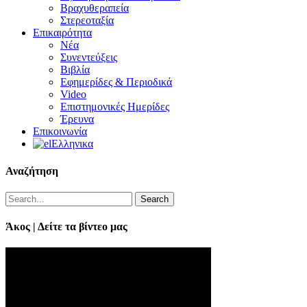
Βραχυθεραπεία
Στερεοταξία
Επικαιρότητα
Νέα
Συνεντεύξεις
Βιβλία
Εφημερίδες & Περιοδικά
Video
Επιστημονικές Ημερίδες
Έρευνα
Επικοινωνία
Ελληνικα
Αναζήτηση
Search
Άκος | Δείτε τα βίντεο μας