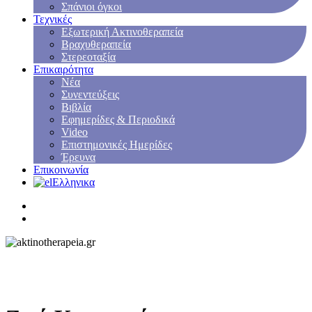
Σπάνιοι όγκοι
Τεχνικές
Εξωτερική Ακτινοθεραπεία
Βραχυθεραπεία
Στερεοταξία
Επικαιρότητα
Νέα
Συνεντεύξεις
Βιβλία
Εφημερίδες & Περιοδικά
Video
Επιστημονικές Ημερίδες
Έρευνα
Επικοινωνία
Ελληνικα