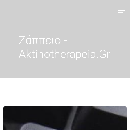
Ζάππειο -
Aktinotherapeia.gr