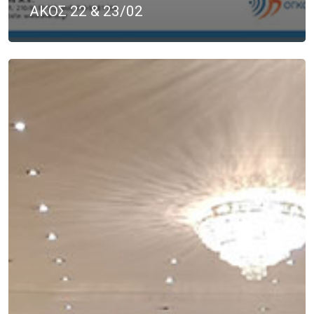
ΑΚΟΣ 22 & 23/02
ΠΌΝΟΣ
ΤΕΣΤ ΠΑΠ
ΤΡΊΤΗ ΗΛΙΚΊΑ
ΥΓΕΊΑ
ΧΗΜΕΙΟΘΕΡΑΠΕΊΑ
ΌΓ
ΌΓΚΟΣ