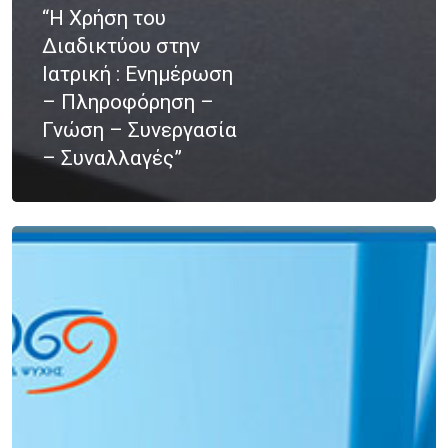
“Η Χρήση του
Νοσήματα
Συνεργασία
Διαδικτύου στην
Λεμφώματα – Αιματ
Ιατρική : Ενημέρωση
– Πληροφόρηση –
Νοσήματα
Ετικέτες
Γνώση – Συνεργασία
Καρκίνος Κεφαλής 
– Συναλλαγές”
CROWNE PLAZA
HPV
Λαιμού
IMRT
MOVEMBER
Όγκοι Εγκεφάλου
ΒΡΑΧΥΘΕΡΑΠΕΊΑ
ΔΡ. ΔΈΣΠΟΙΝΑ ΚΑΤΣΏΧΗ
ΕΚΔΉΛΩΣΗ
ΚΑΡΚΊΝΟΣ
ΚΑΡΚΊΝΟΣ ΤΟΥ ΜΑΣΤΟΎ
ΚΑΡΚΊΝΟΣ ΤΟΥ ΠΡΟΣΤΆΤ