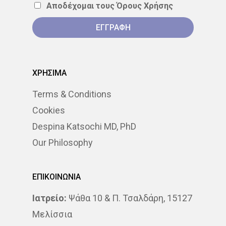
Αποδέχομαι τους
Όρους Χρήσης
ΣΤΕΡΕΟΤΑΚΤΙΚΉ
ΑΚΤΙΝΟΘΕΡΑΠΕΊΑ
ΣΥΝΈΔΡΙΟ
ΣΥΝΈΝΤΕΥ
ΧΡΗΣΙΜΑ
ΈΡΕΥΝΑ
ΑΚΤΙΝΟΒΟΛΊ
Terms & Conditions
ΑΚΤΙΝΟΘΕΡΑΠΕΊΑ
Cookies
ΑΝΟΣΟΘΕΡΑΠΕΊΑ
Despina Katsochi MD, PhD
Our Philosophy
ΑΞΟΝΙΚΉ ΤΟΜΟΓΡΑΦΊΑ
ΑΠΟΘΕΡΑΠΕΥΜΈΝΟΙ
ΕΠΙΚΟΙΝΩΝΙΑ
ΑΣΘΕΝΕΊΣ
ΔΈΡΜΑ
Ιατρείο:
Ψάθα 10 & Π. Τσαλδάρη, 15127
Μελίσσια
ΔΙΆΓΝΩΣΗ
ΔΙΑΤΡΟΦΉ