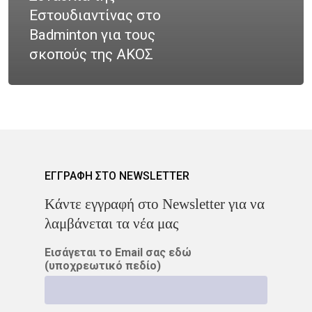
Νοσήματα
Εστουδιαντίνας στο
Ετικέτες
Badminton για τους
Καρκίνος Κεφαλής 
CROWNE PLAZA
HPV
σκοπούς της ΑΚΟΣ
Λαιμού
IMRT
MOVEMBER
Όγκοι Εγκεφάλου
ΒΡΑΧΥΘΕΡΑΠΕΊΑ
ΔΡ. ΔΈΣΠΟΙΝΑ ΚΑΤΣΏΧΗ
ΕΚΔΉΛΩΣΗ
ΚΑΡΚΊΝΟΣ
ΕΓΓΡΑΦΗ ΣΤΟ NEWSLETTER
Kάντε εγγραφή στο Newsletter για να
ΚΑΡΚΊΝΟΣ ΤΟΥ ΜΑΣΤΟΎ
λαμβάνεται τα νέα μας
ΚΑΡΚΊΝΟΣ ΤΟΥ ΠΡΟΣΤΆΤ
Εισάγεται το Email σας εδώ
(υποχρεωτικό πεδίο)
ΜΑΣΤΌΣ
ΜΕΛΆΝΩΜΑ
ΟΓΚΟΛΟΓΊΑ