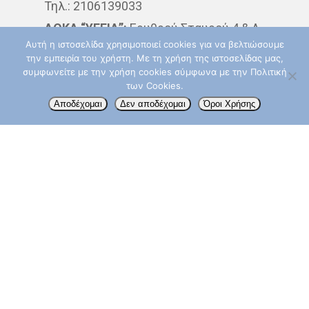
Τηλ.: 2106139033
ΘΕΡΑΠΕΊΑ
ΚΆΠΝΙΣΜΑ
ΔΘΚΑ “ΥΓΕΙΑ”:
Ερυθρού Σταυρού 4 & Λ.
Αυτή η ιστοσελίδα χρησιμοποιεί cookies για να βελτιώσουμε
Κηφισίας, 15123 Μαρούσι
ΚΑΡΚΊΝΟΣ ΤΟΥ ΔΈΡΜΑΤΟ
την εμπειρία του χρήστη. Με τη χρήση της ιστοσελίδας μας,
Δευτερα – Παρασκευή: 09:00 – 14:00
συμφωνείτε με την χρήση cookies σύμφωνα με την Πολιτική
ΚΑΡΚΊΝΟΣ ΤΟΥ ΠΑΧΈΟΣ
των Cookies.
Τηλ.: 210 6867832
Αποδέχομαι
Δεν αποδέχομαι
Όροι Χρήσης
ΕΝΤΈΡΟΥ
info@aktinotherapeia.gr
ΚΑΡΚΊΝΟΣ ΤΟΥ ΠΝΕΎΜΟΝ
ΚΎΤΤΑΡΑ
ΜΕΤΑΣΤΆΣΕ
ΟΓΚΟΛΌΓΟΣ
ΠΑΡΕΝΈΡ
ΠΡΟΣΤΆΤΗΣ
ΠΡΌΛΗΨ
ΠΌΝΟΣ
ΤΕΣΤ ΠΑΠ
ΤΡΊΤΗ ΗΛΙΚΊΑ
ΥΓΕΊΑ
Akoslife.com | Developed & Designed by