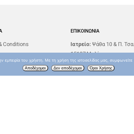
Α
ΕΠΙΚΟΙΝΩΝΙΑ
 Conditions
Ιατρείο:
Ψάθα 10 & Π. Τσα
s
15127 Μελίσσια
την εμπειρία του χρήστη. Με τη χρήση της ιστοσελίδας μας, συμφωνείτ
 Katsochi MD, PhD
Τηλ.: 2106139033
Αποδέχομαι
Δεν αποδέχομαι
Όροι Χρήσης
losophy
ΔΘΚΑ “ΥΓΕΙΑ”:
Ερυθρού Σ
4 & Λ. Κηφισίας, 15123 Μ
Δευτερα – Παρασκευή: 09
14:00
Τηλ.: 210 6867832
info@aktinotherapeia.gr