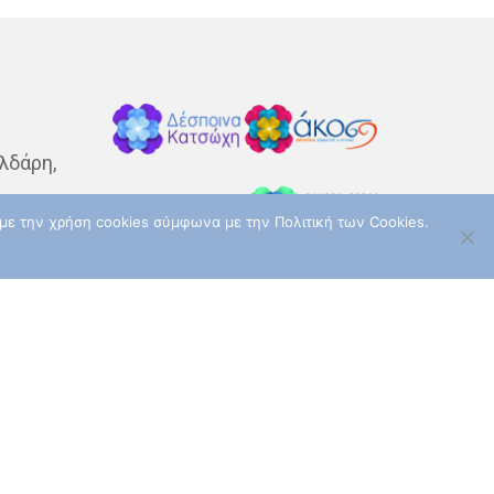
ΚΑΡΚΊΝΟΣ ΤΟΥ ΠΝΕΎΜΟΝΑ
ΚΎΤΤΑΡ
ΜΕΤΑΣΤΆΣΕΙΣ
ΟΓΚΟΛΌΓΟΣ
ΠΑΡΕΝΈΡΓΕΙΕΣ
ΠΡΟΣΤΆΤΗΣ
λδάρη,
ΠΡΌΛΗΨΗ
ΠΌΝΟΣ
ΤΕΣΤ ΠΑΠ
ε με την χρήση cookies σύμφωνα με την Πολιτική των Cookies.
ΤΡΊΤΗ ΗΛΙΚΊΑ
ΥΓΕΊΑ
ταυρού
ΧΗΜΕΙΟΘΕΡΑΠΕΊΑ
ΌΓΚΟΙ
ΌΓΚΟΣ
αρούσι
Akoslife.com | Developed &
:00 –
Designed by
ArtsPR