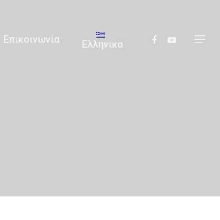
Επικοινωνία
Ελληνικα
Αναζήτηση
Άκος | Δείτε Τα Βίντεο Μας