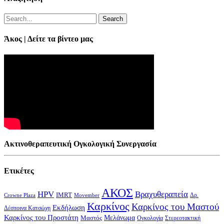
Search
Άκος | Δείτε τα βίντεο μας
Ακτινοθεραπευτική Ογκολογική Συνεργασία
Ετικέτες
ΑΚΟΣ
HPV
Βραχυθεραπεία
IMRT
Δρ.
Crowne Plaza
Movember
Καρκίνος
Καρκίνος του Μαστού
Εκδήλωση
Δέσποινα Κατσώχη
Καρκίνος του Προστάτη
Μελάνωμα
Μαστός
Στερεοτακτική
Ογκολογία