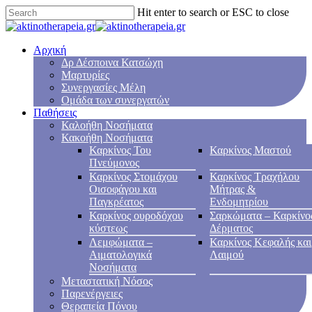
Hit enter to search or ESC to close
Αρχική
Δρ Δέσποινα Κατσώχη
Μαρτυρίες
Συνεργασίες Μέλη
Ομάδα των συνεργατών
Παθήσεις
Καλοήθη Νοσήματα
Κακοήθη Νοσήματα
Καρκίνος Του
Καρκίνος Μαστού
Πνεύμονος
Καρκίνος Στομάχου
Καρκίνος Τραχήλου
Οισοφάγου και
Μήτρας &
Παγκρέατος
Ενδομητρίου
Καρκίνος ουροδόχου
Σαρκώματα – Καρκίνο
κύστεως
Δέρματος
Λεμφώματα –
Καρκίνος Κεφαλής και
Αιματολογικά
Λαιμού
Νοσήματα
Μεταστατική Νόσος
Παρενέργειες
Θεραπεία Πόνου