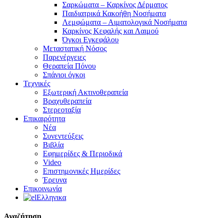
Σαρκώματα – Καρκίνος Δέρματος
Παιδιατρικά Κακοήθη Νοσήματα
Λεμφώματα – Αιματολογικά Νοσήματα
Καρκίνος Κεφαλής και Λαιμού
Όγκοι Εγκεφάλου
Μεταστατική Νόσος
Παρενέργειες
Θεραπεία Πόνου
Σπάνιοι όγκοι
Τεχνικές
Εξωτερική Ακτινοθεραπεία
Βραχυθεραπεία
Στερεοταξία
Επικαιρότητα
Νέα
Συνεντεύξεις
Βιβλία
Εφημερίδες & Περιοδικά
Video
Επιστημονικές Ημερίδες
Έρευνα
Επικοινωνία
Ελληνικα
Αναζήτηση