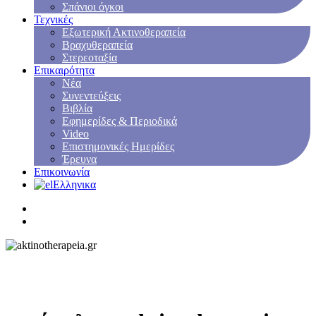
Σπάνιοι όγκοι
Τεχνικές
Εξωτερική Ακτινοθεραπεία
Βραχυθεραπεία
Στερεοταξία
Επικαιρότητα
Νέα
Συνεντεύξεις
Βιβλία
Εφημερίδες & Περιοδικά
Video
Επιστημονικές Ημερίδες
Έρευνα
Επικοινωνία
Ελληνικα