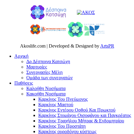
Akoslife.com | Developed & Designed by
ArtsPR
Αρχική
Δρ Δέσποινα Κατσώχη
Μαρτυρίες
Συνεργασίες Μέλη
Ομάδα των συνεργατών
Παθήσεις
Καλοήθη Νοσήματα
Κακοήθη Νοσήματα
Καρκίνος Του Πνεύμονος
Καρκίνος Μαστού
Καρκίνος Εντέρου Ορθού Και Πρωκτού
Καρκίνος Στομάχου Οισοφάγου και Παγκρέατος
Καρκίνος Τραχήλου Μήτρας & Ενδομητρίου
Καρκίνος Του Προστάτη
Καρκίνος ουροδόχου κύστεως