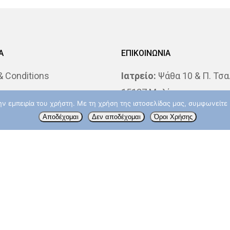
Α
ΕΠΙΚΟΙΝΩΝΙΑ
 Conditions
Ιατρείο:
Ψάθα 10 & Π. Τσα
s
15127 Μελίσσια
την εμπειρία του χρήστη. Με τη χρήση της ιστοσελίδας μας, συμφωνείτ
 Katsochi MD, PhD
Τηλ.: 2106139033
Αποδέχομαι
Δεν αποδέχομαι
Όροι Χρήσης
losophy
ΔΘΚΑ “ΥΓΕΙΑ”:
Ερυθρού Σ
Νοσήματα
4 & Λ. Κηφισίας, 15123 Μ
Δευτερα – Παρασκευή: 09
14:00
Τηλ.: 210 6867832
info@aktinotherapeia.gr