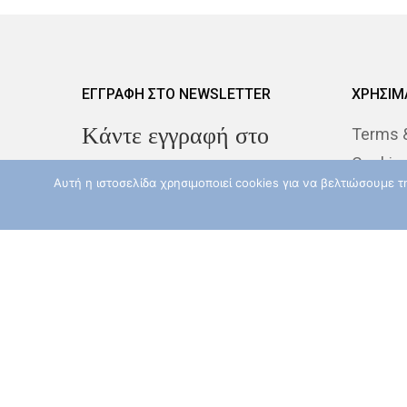
ΕΓΓΡΑΦΗ ΣΤΟ NEWSLETTER
ΧΡΗΣΙΜ
Kάντε εγγραφή στο
Terms &
Cookie
Newsletter για να
Αυτή η ιστοσελίδα χρησιμοποιεί cookies για να βελτιώσουμε 
Despina
λαμβάνεται τα νέα μας
Our Phi
Λεμφώματα - Αιματολογικά
Λεμφώματα - Αιματολογικά 
Εισάγεται το Email σας εδώ
Εξωλεμφαδενικά
(υποχρεωτικό πεδίο)
λεμφώματα οριακής
ζώνης
Αποδέχομαι τους
Όρους
Χρήσης