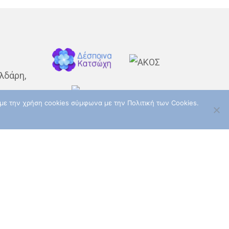
ΠΡΌΛΗΨΗ
ΠΌΝΟΣ
ΤΕΣΤ ΠΑΠ
ΤΡΊΤΗ ΗΛΙΚΊΑ
ΥΓΕΊΑ
ΧΗΜΕΙΟΘΕΡΑΠΕΊΑ
ΌΓΚΟΙ
ΌΓΚΟΣ
λδάρη,
ε με την χρήση cookies σύμφωνα με την Πολιτική των Cookies.
ταυρού
αρούσι
:00 –
Akoslife.com | Developed &
Designed by
ArtsPR