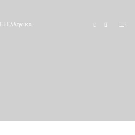
Αναζήτηση
Ελληνικα
Άκος | Δείτε Τα Βίντεο Μας
Ακτινοθεραπευτική Ογκολογική Συνε