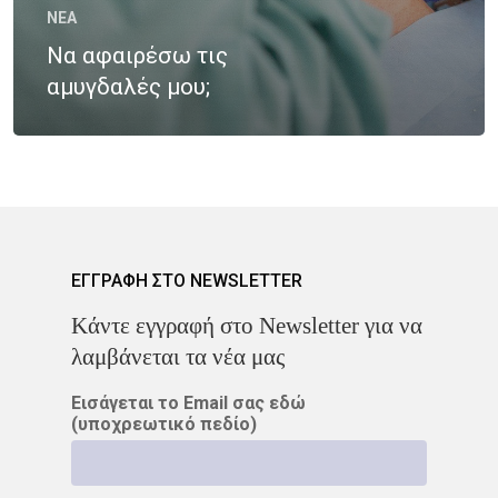
Νοσήματα
NEA
Ετικέτες
Να αφαιρέσω τις
Καρκίνος Κεφαλής 
CROWNE PLAZA
HPV
αμυγδαλές μου;
Λαιμού
IMRT
MOVEMBER
Όγκοι Εγκεφάλου
ΒΡΑΧΥΘΕΡΑΠΕΊΑ
ΔΡ. ΔΈΣΠΟΙΝΑ ΚΑΤΣΏΧΗ
ΕΚΔΉΛΩΣΗ
ΚΑΡΚΊΝΟΣ
ΕΓΓΡΑΦΗ ΣΤΟ NEWSLETTER
Kάντε εγγραφή στο Newsletter για να
ΚΑΡΚΊΝΟΣ ΤΟΥ ΜΑΣΤΟΎ
λαμβάνεται τα νέα μας
ΚΑΡΚΊΝΟΣ ΤΟΥ ΠΡΟΣΤΆΤ
Εισάγεται το Email σας εδώ
(υποχρεωτικό πεδίο)
ΜΑΣΤΌΣ
ΜΕΛΆΝΩΜΑ
ΟΓΚΟΛΟΓΊΑ