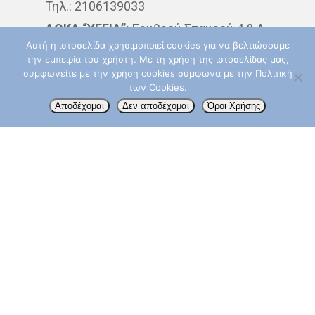
Τηλ.: 2106139033
ΘΕΡΑΠΕΊΑ
ΚΆΠΝΙΣΜΑ
ΔΘΚΑ “ΥΓΕΙΑ”:
Ερυθρού Σταυρού 4 & Λ.
Αυτή η ιστοσελίδα χρησιμοποιεί cookies για να βελτιώσουμε
Κηφισίας, 15123 Μαρούσι
ΚΑΡΚΊΝΟΣ ΤΟΥ ΔΈΡΜΑΤΟ
την εμπειρία του χρήστη. Με τη χρήση της ιστοσελίδας μας,
Δευτερα – Παρασκευή: 09:00 – 14:00
συμφωνείτε με την χρήση cookies σύμφωνα με την Πολιτική
ΚΑΡΚΊΝΟΣ ΤΟΥ ΠΑΧΈΟΣ
των Cookies.
Τηλ.: 210 6867832
Αποδέχομαι
Δεν αποδέχομαι
Όροι Χρήσης
ΕΝΤΈΡΟΥ
info@aktinotherapeia.gr
ΚΑΡΚΊΝΟΣ ΤΟΥ ΠΝΕΎΜΟΝ
ΚΎΤΤΑΡΑ
ΜΕΤΑΣΤΆΣΕ
ΟΓΚΟΛΌΓΟΣ
ΠΑΡΕΝΈΡ
ΠΡΟΣΤΆΤΗΣ
ΠΡΌΛΗΨ
ΠΌΝΟΣ
ΤΕΣΤ ΠΑΠ
ΤΡΊΤΗ ΗΛΙΚΊΑ
ΥΓΕΊΑ
Akoslife.com | Developed & Designed by