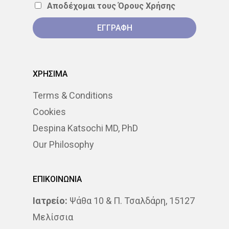
Αποδέχομαι τους
Όρους Χρήσης
ΣΤΕΡΕΟΤΑΚΤΙΚΉ
ΑΚΤΙΝΟΘΕΡΑΠΕΊΑ
ΣΥΝΈΔΡΙΟ
ΣΥΝΈΝΤΕΥ
ΧΡΗΣΙΜΑ
ΈΡΕΥΝΑ
ΑΚΤΙΝΟΒΟΛΊ
Terms & Conditions
ΑΚΤΙΝΟΘΕΡΑΠΕΊΑ
Cookies
ΑΝΟΣΟΘΕΡΑΠΕΊΑ
Despina Katsochi MD, PhD
Our Philosophy
ΑΞΟΝΙΚΉ ΤΟΜΟΓΡΑΦΊΑ
ΑΠΟΘΕΡΑΠΕΥΜΈΝΟΙ
ΕΠΙΚΟΙΝΩΝΙΑ
ΑΣΘΕΝΕΊΣ
ΔΈΡΜΑ
Ιατρείο:
Ψάθα 10 & Π. Τσαλδάρη, 15127
Μελίσσια
ΔΙΆΓΝΩΣΗ
ΔΙΑΤΡΟΦΉ