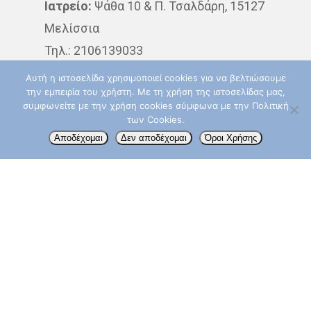
Ιατρείο:
Ψάθα 10 & Π. Τσαλδάρη, 15127
ΘΕΡΑΠΕΊΑ
ΚΆΠΝΙΣΜΑ
Μελίσσια
Τηλ.: 2106139033
ΚΑΡΚΊΝΟΣ ΤΟΥ ΔΈΡΜΑΤΟ
ΔΘΚΑ “ΥΓΕΙΑ”:
Ερυθρού Σταυρού 4 & Λ.
Αυτή η ιστοσελίδα χρησιμοποιεί cookies για να βελτιώσουμε
ΚΑΡΚΊΝΟΣ ΤΟΥ ΠΑΧΈΟΣ
την εμπειρία του χρήστη. Με τη χρήση της ιστοσελίδας μας,
Κηφισίας, 15123 Μαρούσι
ΕΝΤΈΡΟΥ
συμφωνείτε με την χρήση cookies σύμφωνα με την Πολιτική
Δευτερα – Παρασκευή: 09:00 – 14:00
των Cookies.
ΚΑΡΚΊΝΟΣ ΤΟΥ ΠΝΕΎΜΟΝ
Τηλ.: 210 6867832
Αποδέχομαι
Δεν αποδέχομαι
Όροι Χρήσης
ΚΎΤΤΑΡΑ
ΜΕΤΑΣΤΆΣΕ
info@aktinotherapeia.gr
ΟΓΚΟΛΌΓΟΣ
ΠΑΡΕΝΈΡ
ΠΡΟΣΤΆΤΗΣ
ΠΡΌΛΗΨ
ΠΌΝΟΣ
ΤΕΣΤ ΠΑΠ
ΤΡΊΤΗ ΗΛΙΚΊΑ
ΥΓΕΊΑ