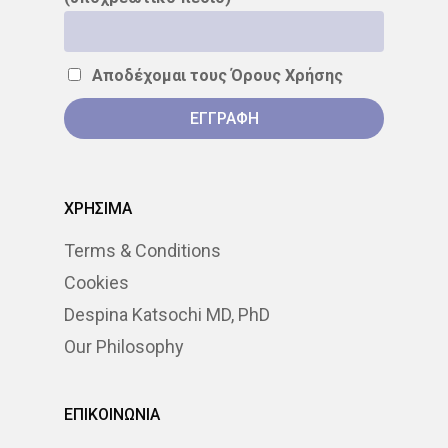
ΣΤΕΡΕΟΤΑΚΤΙΚΉ
ΑΚΤΙΝΟΘΕΡΑΠΕΊΑ
Αποδέχομαι τους
Όρους Χρήσης
ΣΥΝΈΔΡΙΟ
ΣΥΝΈΝΤΕΥ
ΈΡΕΥΝΑ
ΑΚΤΙΝΟΒΟΛΊ
ΑΚΤΙΝΟΘΕΡΑΠΕΊΑ
ΧΡΗΣΙΜΑ
ΑΝΟΣΟΘΕΡΑΠΕΊΑ
Terms & Conditions
Cookies
ΑΞΟΝΙΚΉ ΤΟΜΟΓΡΑΦΊΑ
Despina Katsochi MD, PhD
ΑΠΟΘΕΡΑΠΕΥΜΈΝΟΙ
Our Philosophy
ΑΣΘΕΝΕΊΣ
ΔΈΡΜΑ
ΕΠΙΚΟΙΝΩΝΙΑ
ΔΙΆΓΝΩΣΗ
ΔΙΑΤΡΟΦΉ