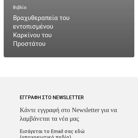
Νοσήματα
Ετικέτες
Βιβλία
Καρκίνος Κεφαλής 
Βραχυθεραπεία του
CROWNE PLAZA
HPV
Λαιμού
εντοπισμένου
IMRT
MOVEMBER
Καρκίνου του
Όγκοι Εγκεφάλου
Προστάτου
ΒΡΑΧΥΘΕΡΑΠΕΊΑ
ΔΡ. ΔΈΣΠΟΙΝΑ ΚΑΤΣΏΧΗ
ΕΚΔΉΛΩΣΗ
ΚΑΡΚΊΝΟΣ
ΚΑΡΚΊΝΟΣ ΤΟΥ ΜΑΣΤΟΎ
ΕΓΓΡΑΦΗ ΣΤΟ NEWSLETTER
ΚΑΡΚΊΝΟΣ ΤΟΥ ΠΡΟΣΤΆΤ
Kάντε εγγραφή στο Newsletter για να
λαμβάνεται τα νέα μας
ΜΑΣΤΌΣ
ΜΕΛΆΝΩΜΑ
Εισάγεται το Email σας εδώ
ΟΓΚΟΛΟΓΊΑ
(υποχρεωτικό πεδίο)