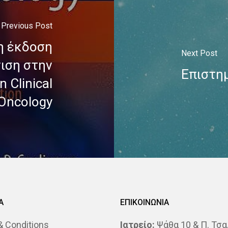
Previous Post
η έκδοση
Next Post
νιση στην
Επιστημ
 Clinical
Oncology
Α
ΕΠΙΚΟΙΝΩΝΙΑ
 Conditions
Ιατρείο:
Ψάθα 10 & Π. Τσα