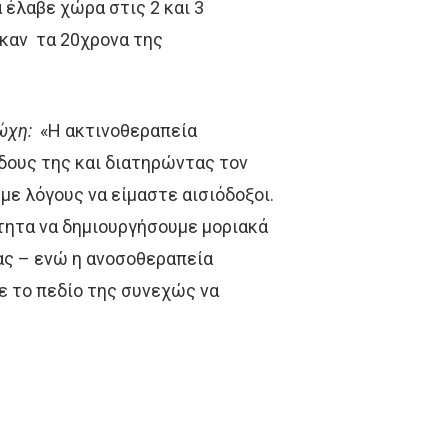
 έλαβε χώρα στις 2 και 3
ηκαν τα 20χρονα της
Ακτινοθεραπευτική Ογκολογική Συνε
ώχη:
«Η ακτινοθεραπεία
Ετικέτες
δους της και διατηρώντας τον
CROWNE PLAZA
HPV
IMRT
με λόγους να είμαστε αισιόδοξοι.
MOVEMBER
ΑΚΟΣ
ΒΡΑΧΥΘΕΡΑΠ
τητα να δημιουργήσουμε μοριακά
ας – ενώ η ανοσοθεραπεία
ΔΡ. ΔΈΣΠΟΙΝΑ ΚΑΤΣΏΧΗ
ΕΚΔΉΛΩΣΗ
ε το πεδίο της συνεχώς να
ΚΑΡΚΊΝΟΣ
ΚΑΡΚΊΝΟΣ ΤΟΥ ΜΑΣΤΟΎ
ΚΑΡΚΊΝΟΣ ΤΟΥ ΠΡΟΣΤΆΤΗ
ΜΑΣΤΌΣ
ΜΕΛΆΝΩΜΑ
ΟΓΚΟΛΟΓΊΑ