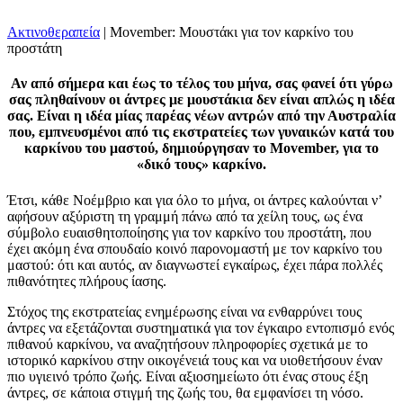
Ακτινοθεραπεία
|
Movember: Μουστάκι για τον καρκίνο του
προστάτη
Αν από σήμερα και έως το τέλος του μήνα, σας φανεί ότι γύρω
σας πληθαίνουν οι άντρες με μουστάκια δεν είναι απλώς η ιδέα
σας. Είναι η ιδέα μίας παρέας νέων αντρών από την Αυστραλία
που, εμπνευσμένοι από τις εκστρατείες των γυναικών κατά του
καρκίνου του μαστού, δημιούργησαν το Movember, για το
«δικό τους» καρκίνο.
Έτσι, κάθε Νοέμβριο και για όλο το μήνα, οι άντρες καλούνται ν’
αφήσουν αξύριστη τη γραμμή πάνω από τα χείλη τους, ως ένα
σύμβολο ευαισθητοποίησης για τον καρκίνο του προστάτη, που
έχει ακόμη ένα σπουδαίο κοινό παρονομαστή με τον καρκίνο του
μαστού: ότι και αυτός, αν διαγνωστεί εγκαίρως, έχει πάρα πολλές
πιθανότητες πλήρους ίασης.
Στόχος της εκστρατείας ενημέρωσης είναι να ενθαρρύνει τους
άντρες να εξετάζονται συστηματικά για τον έγκαιρο εντοπισμό ενός
πιθανού καρκίνου, να αναζητήσουν πληροφορίες σχετικά με το
ιστορικό καρκίνου στην οικογένειά τους και να υιοθετήσουν έναν
πιο υγιεινό τρόπο ζωής. Είναι αξιοσημείωτο ότι ένας στους έξη
άντρες, σε κάποια στιγμή της ζωής του, θα εμφανίσει τη νόσο.