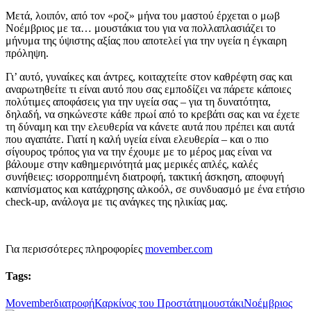
Μετά, λοιπόν, από τον «ροζ» μήνα του μαστού έρχεται ο μωβ
Νοέμβριος με τα… μουστάκια του για να πολλαπλασιάζει το
μήνυμα της ύψιστης αξίας που αποτελεί για την υγεία η έγκαιρη
πρόληψη.
Γι’ αυτό, γυναίκες και άντρες, κοιταχτείτε στον καθρέφτη σας και
αναρωτηθείτε τι είναι αυτό που σας εμποδίζει να πάρετε κάποιες
πολύτιμες αποφάσεις για την υγεία σας – για τη δυνατότητα,
δηλαδή, να σηκώνεστε κάθε πρωί από το κρεβάτι σας και να έχετε
τη δύναμη και την ελευθερία να κάνετε αυτά που πρέπει και αυτά
που αγαπάτε. Γιατί η καλή υγεία είναι ελευθερία – και ο πιο
σίγουρος τρόπος για να την έχουμε με το μέρος μας είναι να
βάλουμε στην καθημερινότητά μας μερικές απλές, καλές
συνήθειες: ισορροπημένη διατροφή, τακτική άσκηση, αποφυγή
καπνίσματος και κατάχρησης αλκοόλ, σε συνδυασμό με ένα ετήσιο
check-up, ανάλογα με τις ανάγκες της ηλικίας μας.
Για περισσότερες πληροφορίες
movember.com
Tags:
Movember
διατροφή
Καρκίνος του Προστάτη
μουστάκι
Νοέμβριος