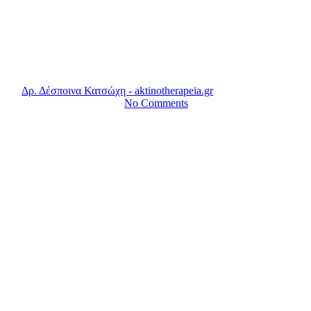
Movember: Μουστάκι για τον
καρκίνο του προστάτη
By
Δρ. Δέσποινα Κατσώχη - aktinotherapeia.gr
10 Νοεμβρίου,
2016
7 Φεβρουαρίου, 2022
No Comments