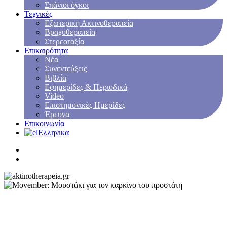
Σπάνιοι όγκοι
Τεχνικές
Εξωτερική Ακτινοθεραπεία
Βραχυθεραπεία
Στερεοταξία
Επικαιρότητα
Νέα
Συνεντεύξεις
Βιβλία
Εφημερίδες & Περιοδικά
Video
Επιστημονικές Ημερίδες
Έρευνα
Επικοινωνία
Ελληνικα
NEA
Καρκίνος του Προστάτη