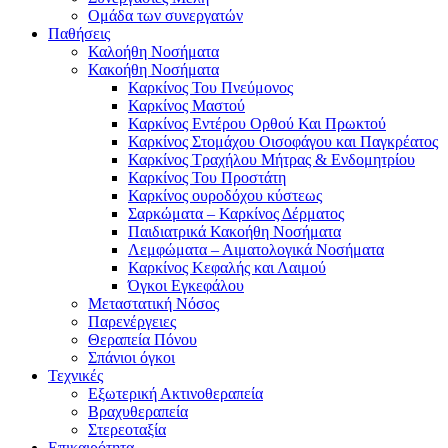
Ομάδα των συνεργατών
Παθήσεις
Καλοήθη Νοσήματα
Κακοήθη Νοσήματα
Καρκίνος Του Πνεύμονος
Καρκίνος Μαστού
Καρκίνος Εντέρου Ορθού Και Πρωκτού
Καρκίνος Στομάχου Οισοφάγου και Παγκρέατος
Καρκίνος Τραχήλου Μήτρας & Ενδομητρίου
Καρκίνος Του Προστάτη
Καρκίνος ουροδόχου κύστεως
Σαρκώματα – Καρκίνος Δέρματος
Παιδιατρικά Κακοήθη Νοσήματα
Λεμφώματα – Αιματολογικά Νοσήματα
Καρκίνος Κεφαλής και Λαιμού
Όγκοι Εγκεφάλου
Μεταστατική Νόσος
Παρενέργειες
Θεραπεία Πόνου
Σπάνιοι όγκοι
Τεχνικές
Εξωτερική Ακτινοθεραπεία
Βραχυθεραπεία
Στερεοταξία
Επικαιρότητα