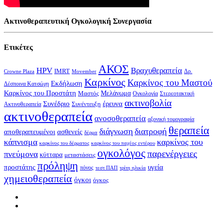
Ακτινοθεραπευτική Ογκολογική Συνεργασία
Ετικέτες
ΑΚΟΣ
HPV
Βραχυθεραπεία
IMRT
Δρ.
Crowne Plaza
Movember
Καρκίνος
Καρκίνος του Μαστού
Εκδήλωση
Δέσποινα Κατσώχη
Καρκίνος του Προστάτη
Μελάνωμα
Μαστός
Στερεοτακτική
Ογκολογία
ακτινοβολία
Συνέδριο
έρευνα
Συνέντευξη
Ακτινοθεραπεία
ακτινοθεραπεία
ανοσοθεραπεία
αξονική τομογραφία
θεραπεία
διάγνωση
διατροφή
αποθεραπευμένοι
ασθενείς
δέρμα
κάπνισμα
καρκίνος του
καρκίνος του δέρματος
καρκίνος του παχέος εντέρου
ογκολόγος
παρενέργειες
πνεύμονα
κύτταρα
μεταστάσεις
πρόληψη
υγεία
προστάτης
πόνος
τεστ ΠΑΠ
τρίτη ηλικία
χημειοθεραπεία
όγκοι
όγκος