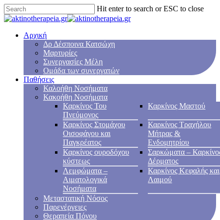
Hit enter to search or ESC to close
Αρχική
Δρ Δέσποινα Κατσώχη
Μαρτυρίες
Συνεργασίες Μέλη
Ομάδα των συνεργατών
Παθήσεις
Καλοήθη Νοσήματα
Κακοήθη Νοσήματα
Καρκίνος Του
Καρκίνος Μαστού
Πνεύμονος
Καρκίνος Στομάχου
Καρκίνος Τραχήλου
Οισοφάγου και
Μήτρας &
Παγκρέατος
Ενδομητρίου
Καρκίνος ουροδόχου
Σαρκώματα – Καρκίνο
κύστεως
Δέρματος
Λεμφώματα –
Καρκίνος Κεφαλής και
Αιματολογικά
Λαιμού
Νοσήματα
Μεταστατική Νόσος
Παρενέργειες
Θεραπεία Πόνου