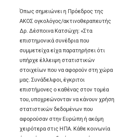
Μαρτυρίες
Τεχνικές
Καλοήθη Νοσήματα
Όπως σημειώνει η Πρόεδρος της
Συνεργασίες Μέλη
Κακοήθη Νοσήματα
Επικαιρότητ
Εξωτερική Ακτινοθερ
ΑΚΟΣ ογκολόγος/ακτινοθεραπευτής
Ομάδα Των Συνεργατώ
Δρ. Δέσποινα Κατσώχη: «Στα
Καρκίνος Του Πνεύ
Μεταστατική Νόσος
Βραχυθεραπεία
Επικοινωνία
Νέα
επιστημονικά συνέδρια που
Καρκίνος Μαστού
Παρενέργειες
Στερεοταξία
Συνεντεύξεις
Ελληνικα
συμμετείχα είχα παρατηρήσει ότι
Καρκίνος Εντέρου 
Θεραπεία Πόνου
υπήρχε έλλειψη στατιστικών
Βιβλία
Και Πρωκτού
στοιχείων που να αφορούν στη χώρα
Σπάνιοι Όγκοι
Εφημερίδες & Περιοδι
Αναζήτηση
μας. Συνάδελφοι, έγκριτοι
Καρκίνος Στομάχου
επιστήμονες ο καθένας στον τομέα
Video
Οισοφάγου Και Παγ
του, υποχρεώνονταν να κάνουν χρήση
Επιστημονικές Ημερίδ
Καρκίνος Τραχήλου
στατιστικών δεδομένων που
Άκος | Δείτε Τα Βίντεο Μ
& Ενδομητρίου
Έρευνα
αφορούσαν στην Ευρώπη ή ακόμη
Καρκίνος Του Προσ
χειρότερα στις ΗΠΑ. Κάθε κοινωνία