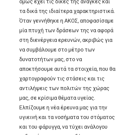
όμως έχει τις δικές της ανάγκες και
Καρκίνος Ουροδόχ
τα δικά της ιδιαίτερα χαρακτηριστικά.
Κύστεως
Όταν γεννήθηκε η ΑΚΟΣ, αποφασίσαμε
Σαρκώματα – Καρκί
μία πτυχή των δράσεων της να αφορά
Δέρματος
στη διενέργεια ερευνών, ακριβώς για
να συμβάλουμε στο μέτρο των
Παιδιατρικά Κακοή
Ακτινοθεραπευτική Ογκ
δυνατοτήτων μας, στο να
Νοσήματα
Συνεργασία
αποκτήσουμε αυτά τα στοιχεία, που θα
Λεμφώματα – Αιματ
χαρτογραφούν τις στάσεις και τις
Νοσήματα
αντιλήψεις των πολιτών της χώρας
Ετικέτες
Καρκίνος Κεφαλής 
μας, σε κρίσιμα θέματα υγείας.
CROWNE PLAZA
HPV
Λαιμού
Ελπίζουμε η νέα έρευνα μας για την
υγιεινή και τα νοσήματα του στόματος
IMRT
MOVEMBER
Όγκοι Εγκεφάλου
και του φάρυγγα, να τύχει ανάλογου
ΒΡΑΧΥΘΕΡΑΠΕΊΑ