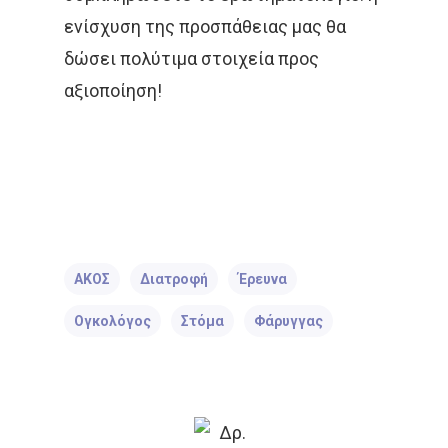
ενίσχυση της προσπάθειας μας θα
ΑΚΤΙΝΟΘΕΡΑΠΕΊΑ
δώσει πολύτιμα στοιχεία προς
ΑΝΟΣΟΘΕΡΑΠΕΊΑ
αξιοποίηση!
ΑΞΟΝΙΚΉ ΤΟΜΟΓΡΑΦΊΑ
ΑΠΟΘΕΡΑΠΕΥΜΈΝΟΙ
ΑΣΘΕΝΕΊΣ
ΔΈΡΜΑ
ΔΙΆΓΝΩΣΗ
ΔΙΑΤΡΟΦΉ
ΑΚΟΣ
Διατροφή
Έρευνα
ΘΕΡΑΠΕΊΑ
ΚΆΠΝΙΣΜΑ
Ογκολόγος
Στόμα
Φάρυγγας
ΚΑΡΚΊΝΟΣ ΤΟΥ ΔΈΡΜΑΤΟ
ΚΑΡΚΊΝΟΣ ΤΟΥ ΠΑΧΈΟΣ
ΕΝΤΈΡΟΥ