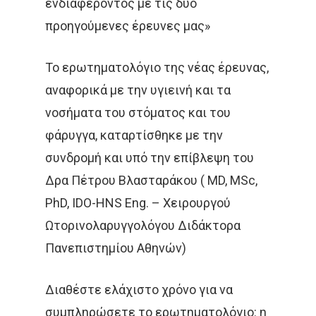
ενδιαφέροντος με τις δύο
ΔΡ. ΔΈΣΠΟΙΝΑ ΚΑΤΣΏΧΗ
προηγούμενες έρευνες μας»
ΕΚΔΉΛΩΣΗ
ΚΑΡΚΊΝΟΣ
Το ερωτηματολόγιο της νέας έρευνας,
ΚΑΡΚΊΝΟΣ ΤΟΥ ΜΑΣΤΟΎ
αναφορικά με την υγιεινή και τα
νοσήματα του στόματος και του
ΚΑΡΚΊΝΟΣ ΤΟΥ ΠΡΟΣΤΆΤ
φάρυγγα, καταρτίσθηκε με την
ΜΑΣΤΌΣ
ΜΕΛΆΝΩΜΑ
συνδρομή και υπό την επίβλεψη του
Δρα Πέτρου Βλασταράκου ( MD, MSc,
ΟΓΚΟΛΟΓΊΑ
PhD, IDO-HNS Eng. – Χειρουργού
ΣΤΕΡΕΟΤΑΚΤΙΚΉ
Ωτορινολαρυγγολόγου Διδάκτορα
ΑΚΤΙΝΟΘΕΡΑΠΕΊΑ
Πανεπιστημίου Αθηνών)
ΣΥΝΈΔΡΙΟ
ΣΥΝΈΝΤΕΥ
Διαθέστε ελάχιστο χρόνο για να
ΈΡΕΥΝΑ
ΑΚΤΙΝΟΒΟΛΊ
συμπληρώσετε το ερωτηματολόγιο: η