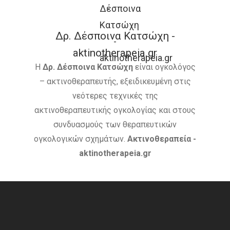
ΚΑΡΚΊΝΟΣ ΤΟΥ ΠΝΕΎΜΟΝ
Δρ. Δέσποινα Κατσώχη -
ΚΎΤΤΑΡΑ
ΜΕΤΑΣΤΆΣΕ
aktinotherapeia.gr
ΟΓΚΟΛΌΓΟΣ
ΠΑΡΕΝΈΡ
Η
Δρ. Δέσποινα Κατσώχη
είναι ογκολόγος
– ακτινοθεραπευτής, εξειδικευμένη στις
ΠΡΟΣΤΆΤΗΣ
ΠΡΌΛΗΨ
νεότερες τεχνικές της
ΠΌΝΟΣ
ΤΕΣΤ ΠΑΠ
ακτινοθεραπευτικής ογκολογίας και στους
συνδυασμούς των θεραπευτικών
ΤΡΊΤΗ ΗΛΙΚΊΑ
ΥΓΕΊΑ
ογκολογικών σχημάτων.
Ακτινοθεραπεία -
aktinotherapeia.gr
ΧΗΜΕΙΟΘΕΡΑΠΕΊΑ
ΌΓ
ΌΓΚΟΣ