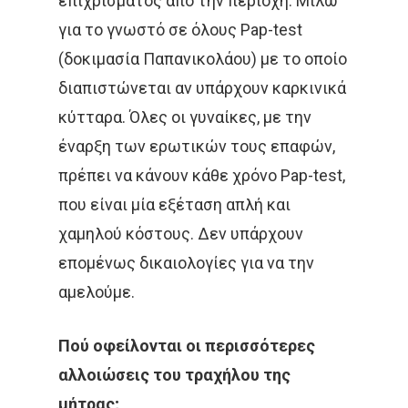
επιχρίσματος από την περιοχή. Μιλώ
Καρκίνος Εντέρου 
Θεραπεία Πόνου
για το γνωστό σε όλους Pap-test
Βιβλία
Και Πρωκτού
(δοκιμασία Παπανικολάου) με το οποίο
Σπάνιοι Όγκοι
Εφημερίδες & Περιοδι
Αναζήτηση
Καρκίνος Στομάχου
διαπιστώνεται αν υπάρχουν καρκινικά
Video
Οισοφάγου Και Παγ
κύτταρα. Όλες οι γυναίκες, με την
έναρξη των ερωτικών τους επαφών,
Επιστημονικές Ημερίδ
Καρκίνος Τραχήλου
Άκος | Δείτε Τα Βίντεο Μ
πρέπει να κάνουν κάθε χρόνο Pap-test,
& Ενδομητρίου
Έρευνα
που είναι μία εξέταση απλή και
Καρκίνος Του Προσ
χαμηλού κόστους. Δεν υπάρχουν
επομένως δικαιολογίες για να την
Καρκίνος Ουροδόχ
αμελούμε.
Κύστεως
Σαρκώματα – Καρκί
Πού οφείλονται οι περισσότερες
Δέρματος
αλλοιώσεις του τραχήλου της
Παιδιατρικά Κακοή
μήτρας;
Ακτινοθεραπευτική Ογκ