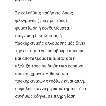
Νοσήματα
Συνεργασία
Σε καλοήθεις παθήσεις, όπως
Λεμφώματα – Αιματ
φλεγμονές (τραχηλίτιδες),
Νοσήματα
φυματίωση ή κονδυλώματα. Η
Ετικέτες
Καρκίνος Κεφαλής 
διάγνωση δυσπλασίας ή
CROWNE PLAZA
HPV
Λαιμού
προκαρκινικής αλλοίωσης μάς δίνει
την ευκαιρία να επέμβουμε πρόωρα
IMRT
MOVEMBER
Όγκοι Εγκεφάλου
και αποτελεσματικά, μιας και η
ΒΡΑΧΥΘΕΡΑΠΕΊΑ
εξέλιξή τους σε διηθητικό καρκίνο
ΔΡ. ΔΈΣΠΟΙΝΑ ΚΑΤΣΏΧΗ
απαιτεί χρόνια. Η θεραπεία
προκαρκινικών σταδίων είναι απλή,
ΕΚΔΉΛΩΣΗ
ΚΑΡΚΊΝΟΣ
ασφαλής, συχνά μη ακρωτηριαστή και
ΚΑΡΚΊΝΟΣ ΤΟΥ ΜΑΣΤΟΎ
συνήθως οδηγεί σε πλήρη ίαση.
ΚΑΡΚΊΝΟΣ ΤΟΥ ΠΡΟΣΤΆΤ