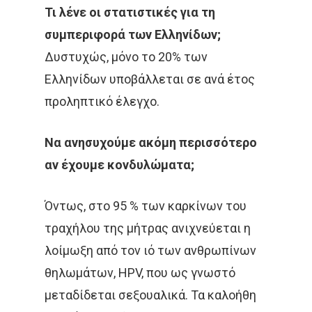
Τι λένε οι στατιστικές για τη
ΜΑΣΤΌΣ
ΜΕΛΆΝΩΜΑ
συμπεριφορά των Ελληνίδων;
Δυστυχώς, μόνο το 20% των
ΟΓΚΟΛΟΓΊΑ
Ελληνίδων υποβάλλεται σε ανά έτος
ΣΤΕΡΕΟΤΑΚΤΙΚΉ
προληπτικό έλεγχο.
ΑΚΤΙΝΟΘΕΡΑΠΕΊΑ
Να ανησυχούμε ακόμη περισσότερο
ΣΥΝΈΔΡΙΟ
ΣΥΝΈΝΤΕΥ
αν έχουμε κονδυλώματα;
ΈΡΕΥΝΑ
ΑΚΤΙΝΟΒΟΛΊ
Όντως, στο 95 % των καρκίνων του
ΑΚΤΙΝΟΘΕΡΑΠΕΊΑ
τραχήλου της μήτρας ανιχνεύεται η
ΑΝΟΣΟΘΕΡΑΠΕΊΑ
λοίμωξη από τον ιό των ανθρωπίνων
θηλωμάτων, HPV, που ως γνωστό
ΑΞΟΝΙΚΉ ΤΟΜΟΓΡΑΦΊΑ
μεταδίδεται σεξουαλικά. Τα καλοήθη
ΑΠΟΘΕΡΑΠΕΥΜΈΝΟΙ