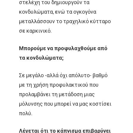
στελέχη του δημιουργούν τα
κονδυλώματα, ενώ τα ογκογόνα
ΑΣΘΕΝΕΊΣ
ΔΈΡΜΑ
μεταλλάσσουν το τραχηλικό κύτταρο
ΔΙΆΓΝΩΣΗ
ΔΙΑΤΡΟΦΉ
σε καρκινικό.
ΘΕΡΑΠΕΊΑ
ΚΆΠΝΙΣΜΑ
Μπορούμε να προφυλαχθούμε από
ΚΑΡΚΊΝΟΣ ΤΟΥ ΔΈΡΜΑΤΟ
τα κονδυλώματα;
ΚΑΡΚΊΝΟΣ ΤΟΥ ΠΑΧΈΟΣ
Σε μεγάλο -αλλά όχι απόλυτο- βαθμό
ΕΝΤΈΡΟΥ
με τη χρήση προφυλακτικού που
ΚΑΡΚΊΝΟΣ ΤΟΥ ΠΝΕΎΜΟΝ
προλαμβάνει τη μετάδοση μιας
μόλυνσης που μπορεί να μας κοστίσει
ΚΎΤΤΑΡΑ
ΜΕΤΑΣΤΆΣΕ
πολύ.
ΟΓΚΟΛΌΓΟΣ
ΠΑΡΕΝΈΡ
Λέγεται ότι το κάπνισμα επιβαρύνει
ΠΡΟΣΤΆΤΗΣ
ΠΡΌΛΗΨ