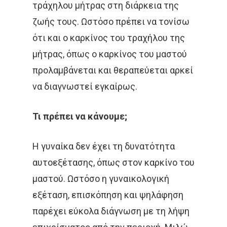
τράχηλου μήτρας στη διάρκεια της
ζωής τους. Ωστόσο πρέπει να τονίσω
ότι και ο καρκίνος του τραχήλου της
μήτρας, όπως ο καρκίνος του μαστού
προλαμβάνεται και θεραπεύεται αρκεί
να διαγνωστεί εγκαίρως.
Αρχική
Τι πρέπει να κάνουμε;
Παθήσεις
Δρ Δέσποινα Κατσώχ
Μαρτυρίες
Τεχνικές
Η γυναίκα δεν έχει τη δυνατότητα
Καλοήθη Νοσήματα
αυτοεξέτασης, όπως στον καρκίνο του
Συνεργασίες Μέλη
Κακοήθη Νοσήματα
Επικαιρότητ
Εξωτερική Ακτινοθερ
μαστού. Ωστόσο η γυναικολογική
Ομάδα Των Συνεργατώ
Καρκίνος Του Πνεύ
Μεταστατική Νόσος
εξέταση, επισκόπηση και ψηλάφηση
Βραχυθεραπεία
Επικοινωνία
Νέα
παρέχει εύκολα διάγνωση με τη λήψη
Καρκίνος Μαστού
Παρενέργειες
Στερεοταξία
Συνεντεύξεις
Ελληνικα