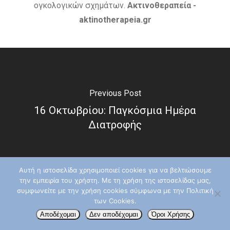
ογκολογικών σχημάτων.
Ακτινοθεραπεία -
aktinotherapeia.gr
Previous Post
16 Οκτωβρίου: Παγκόσμια Ημέρα
Διατροφής
Αυτή η ιστοσελίδα χρησιμοποιεί cookies για να βελτιώσουμε
την εμπειρία του χρήστη. Με τη χρήση της ιστοσελίδας μας,
συμφωνείτε με την χρήση cookies σύμφωνα με την Πολιτική
των Cookies.
Αποδέχομαι
Δεν αποδέχομαι
Όροι Χρήσης
Next Post