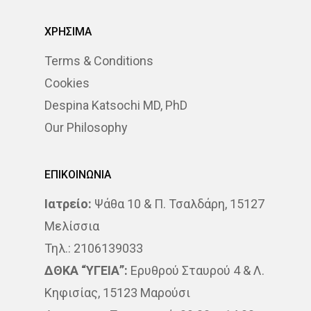
ΠΌΝΟΣ
ΤΕΣΤ ΠΑΠ
ΧΡΗΣΙΜΑ
ΤΡΊΤΗ ΗΛΙΚΊΑ
ΥΓΕΊΑ
Terms & Conditions
Cookies
ΧΗΜΕΙΟΘΕΡΑΠΕΊΑ
ΌΓ
Despina Katsochi MD, PhD
ΌΓΚΟΣ
Our Philosophy
ΕΠΙΚΟΙΝΩΝΙΑ
Ιατρείο:
Ψάθα 10 & Π. Τσαλδάρη, 15127
Μελίσσια
Τηλ.: 2106139033
ΔΘΚΑ “ΥΓΕΙΑ”:
Ερυθρού Σταυρού 4 & Λ.
Κηφισίας, 15123 Μαρούσι