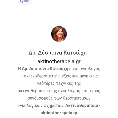
Υγεία
Νοσήματα
Συνεργασία
Λεμφώματα – Αιματ
Νοσήματα
Ετικέτες
Καρκίνος Κεφαλής 
CROWNE PLAZA
HPV
Λαιμού
Δρ. Δέσποινα Κατσώχη -
IMRT
MOVEMBER
Όγκοι Εγκεφάλου
aktinotherapeia.gr
ΒΡΑΧΥΘΕΡΑΠΕΊΑ
Η
Δρ. Δέσποινα Κατσώχη
είναι ογκολόγος
– ακτινοθεραπευτής, εξειδικευμένη στις
ΔΡ. ΔΈΣΠΟΙΝΑ ΚΑΤΣΏΧΗ
νεότερες τεχνικές της
ΕΚΔΉΛΩΣΗ
ΚΑΡΚΊΝΟΣ
ακτινοθεραπευτικής ογκολογίας και στους
συνδυασμούς των θεραπευτικών
ΚΑΡΚΊΝΟΣ ΤΟΥ ΜΑΣΤΟΎ
ογκολογικών σχημάτων.
Ακτινοθεραπεία -
aktinotherapeia.gr
ΚΑΡΚΊΝΟΣ ΤΟΥ ΠΡΟΣΤΆΤ