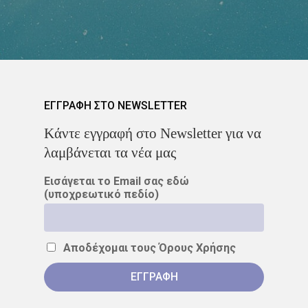
ΑΣΘΕΝΕΊΣ
ΔΈΡΜΑ
ΔΙΆΓΝΩΣΗ
ΔΙΑΤΡΟΦΉ
ΘΕΡΑΠΕΊΑ
ΚΆΠΝΙΣΜΑ
ΕΓΓΡΑΦΗ ΣΤΟ NEWSLETTER
ΚΑΡΚΊΝΟΣ ΤΟΥ ΔΈΡΜΑΤΟ
Kάντε εγγραφή στο Newsletter για να
ΚΑΡΚΊΝΟΣ ΤΟΥ ΠΑΧΈΟΣ
λαμβάνεται τα νέα μας
ΕΝΤΈΡΟΥ
Εισάγεται το Email σας εδώ
(υποχρεωτικό πεδίο)
ΚΑΡΚΊΝΟΣ ΤΟΥ ΠΝΕΎΜΟΝ
ΚΎΤΤΑΡΑ
ΜΕΤΑΣΤΆΣΕ
Αποδέχομαι τους
Όρους Χρήσης
ΟΓΚΟΛΌΓΟΣ
ΠΑΡΕΝΈΡ
ΠΡΟΣΤΆΤΗΣ
ΠΡΌΛΗΨ