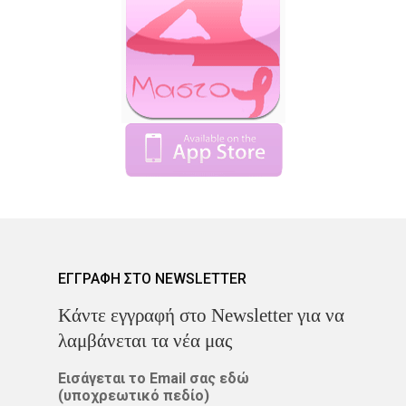
ΟΓΚΟΛΌΓΟΣ
ΠΑΡΕΝΈΡ
ΠΡΟΣΤΆΤΗΣ
ΠΡΌΛΗΨ
ΠΌΝΟΣ
ΤΕΣΤ ΠΑΠ
ΤΡΊΤΗ ΗΛΙΚΊΑ
ΥΓΕΊΑ
ΧΗΜΕΙΟΘΕΡΑΠΕΊΑ
ΌΓ
ΌΓΚΟΣ
ΕΓΓΡΑΦΗ ΣΤΟ NEWSLETTER
Kάντε εγγραφή στο Newsletter για να
λαμβάνεται τα νέα μας
Εισάγεται το Email σας εδώ
(υποχρεωτικό πεδίο)