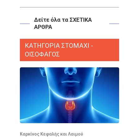
Δείτε όλα τα ΣΧΕΤΙΚΑ
ΑΡΘΡΑ
ΚΑΤΗΓΟΡΙΑ ΣΤΟΜΑΧΙ -
ΟΙΣΟΦΑΓΟΣ
Αρχική
Παθήσεις
Δρ Δέσποινα Κατσώχ
Μαρτυρίες
Τεχνικές
Καλοήθη Νοσήματα
Συνεργασίες Μέλη
Κακοήθη Νοσήματα
Επικαιρότητ
Εξωτερική Ακτινοθερ
Καρκίνος Κεφαλής και Λαιμού