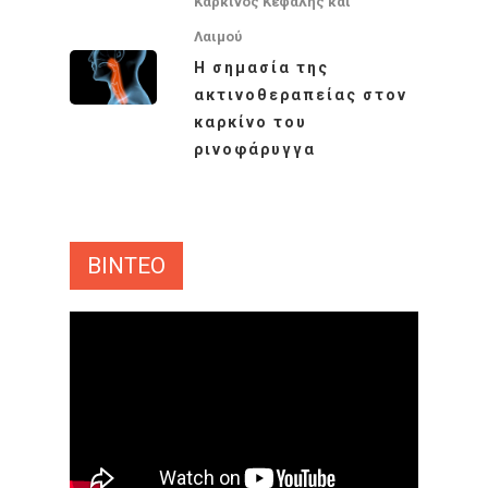
Καρκίνος Κεφαλής και
Δέρματος
Λαιμού
Ακτινοθεραπευτική Ογκ
Η σημασία της
Παιδιατρικά Κακοή
ακτινοθεραπείας στον
Νοσήματα
καρκίνο του
Συνεργασία
ρινοφάρυγγα
Λεμφώματα – Αιματ
Νοσήματα
Ετικέτες
Καρκίνος Κεφαλής 
CROWNE PLAZA
HPV
ΒΙΝΤΕΟ
Λαιμού
IMRT
MOVEMBER
Όγκοι Εγκεφάλου
ΒΡΑΧΥΘΕΡΑΠΕΊΑ
ΔΡ. ΔΈΣΠΟΙΝΑ ΚΑΤΣΏΧΗ
ΕΚΔΉΛΩΣΗ
ΚΑΡΚΊΝΟΣ