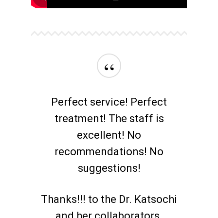
ΚΑΡΚΊΝΟΣ ΤΟΥ ΜΑΣΤΟΎ
ΚΑΡΚΊΝΟΣ ΤΟΥ ΠΡΟΣΤΆΤ
ΜΑΣΤΌΣ
ΜΕΛΆΝΩΜΑ
“
ΟΓΚΟΛΟΓΊΑ
ΣΤΕΡΕΟΤΑΚΤΙΚΉ
Perfect service! Perfect
ΑΚΤΙΝΟΘΕΡΑΠΕΊΑ
treatment! The staff is
excellent! No
ΣΥΝΈΔΡΙΟ
ΣΥΝΈΝΤΕΥ
recommendations! No
ΈΡΕΥΝΑ
ΑΚΤΙΝΟΒΟΛΊ
suggestions!
ΑΚΤΙΝΟΘΕΡΑΠΕΊΑ
Thanks!!! to the Dr. Katsochi
ΑΝΟΣΟΘΕΡΑΠΕΊΑ
and her collaborators.