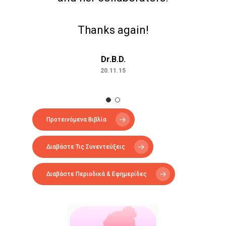
ΑΞΟΝΙΚΉ ΤΟΜΟΓΡΑΦΊΑ
Thanks again!
ΑΠΟΘΕΡΑΠΕΥΜΈΝΟΙ
ΑΣΘΕΝΕΊΣ
ΔΈΡΜΑ
Dr.B.D.
20.11.15
ΔΙΆΓΝΩΣΗ
ΔΙΑΤΡΟΦΉ
ΘΕΡΑΠΕΊΑ
ΚΆΠΝΙΣΜΑ
Προτεινόμενα Βιβλία
ΚΑΡΚΊΝΟΣ ΤΟΥ ΔΈΡΜΑΤΟ
ΚΑΡΚΊΝΟΣ ΤΟΥ ΠΑΧΈΟΣ
Διαβάστε Τις Συνεντεύξεις
ΕΝΤΈΡΟΥ
Διαβάστε Περιοδικά & Εφημερίδες
ΚΑΡΚΊΝΟΣ ΤΟΥ ΠΝΕΎΜΟΝ
ΚΎΤΤΑΡΑ
ΜΕΤΑΣΤΆΣΕ