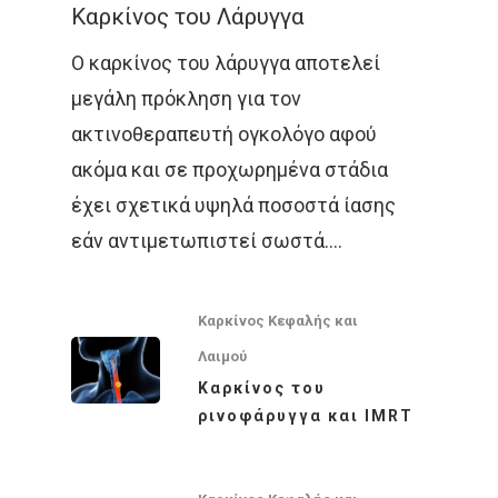
Ομάδα Των Συνεργατώ
Καρκίνος Του Πνεύ
Μεταστατική Νόσος
Καρκίνος του Λάρυγγα
Βραχυθεραπεία
Επικοινωνία
Νέα
Καρκίνος Μαστού
Παρενέργειες
Ο καρκίνος του λάρυγγα αποτελεί
Στερεοταξία
Συνεντεύξεις
Ελληνικα
μεγάλη πρόκληση για τον
Καρκίνος Εντέρου 
Θεραπεία Πόνου
Βιβλία
ακτινοθεραπευτή ογκολόγο αφού
Και Πρωκτού
Σπάνιοι Όγκοι
ακόμα και σε προχωρημένα στάδια
Εφημερίδες & Περιοδι
Αναζήτηση
Καρκίνος Στομάχου
έχει σχετικά υψηλά ποσοστά ίασης
Video
Οισοφάγου Και Παγ
εάν αντιμετωπιστεί σωστά.…
Επιστημονικές Ημερίδ
Καρκίνος Τραχήλου
Άκος | Δείτε Τα Βίντεο Μ
& Ενδομητρίου
Έρευνα
Καρκίνος Κεφαλής και
Καρκίνος Του Προσ
Λαιμού
Καρκίνος του
Καρκίνος Ουροδόχ
ρινοφάρυγγα και ΙΜRT
Κύστεως
Σαρκώματα – Καρκί