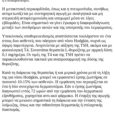
ή επιπωματισμό.
Η μετακτινική περικαρδίτιδα, όπως και η πνευμονίτιδα, συνήθως
αντιμετωπίζεται με συντηρητική αγωγή με αναλγητικά και μη
στεροειδή αντιφλεγμονώδη και υποχωρεί μέσα σε λίγες
εβδομάδες. Είναι σημαντικό να γίνει έγκαιρα η διαφοροδιάγνωση
μεταξύ των συνδρόμων αυτών και της υποτροπής του λεμφώματος.
Υποκλινικός υποθυρεοειδισμός αναπτύσσεται τουλάχιστον σε ένα
στους δυο ασθενείς που πάσχουν από νόσο Hodgkin, συχνά ως
όψιμη παρενέργεια. Ανιχνεύεται με αύξηση της TSH, ακόμα και με
φυσιολογική Τ4. Συνιστάται θεραπεία L-θυροξίνης με αρχική δόση
0,1 mg/ημέρα. Οι τιμές της Τ4 και της TSH πρέπει να
παρακολουθούνται τακτικά για αναπροσαρμογή της δόσης της
θυροξίνης.
Κατά τη διάρκεια της θεραπείας ή και μερικά χρόνια μετά τη λήξη
της για νόσο Hodgkin, μπορεί να εμφανιστεί έρπης ζωστήρας σε
ποσοστό 10-15% των ασθενών. Η εμφάνιση του περιορίζεται σε
ένα ή δύο συνεχόμενα δερματοτόμια. Εάν ο έρπης ζωστήρας
διαγνωστεί εντός 72 ωρών από την εμφάνιση του δερματικού
εξανθήματος, χορηγείται αντι-ιικό φάρμακο. Η έναρξη της αγωγής
μπορεί να μειώσει σημαντικά τη διάρκεια και την ένταση της
λοίμωξης, όπως και την πιθανότητα δερματικής ή σπλαχνικής
διασποράς.