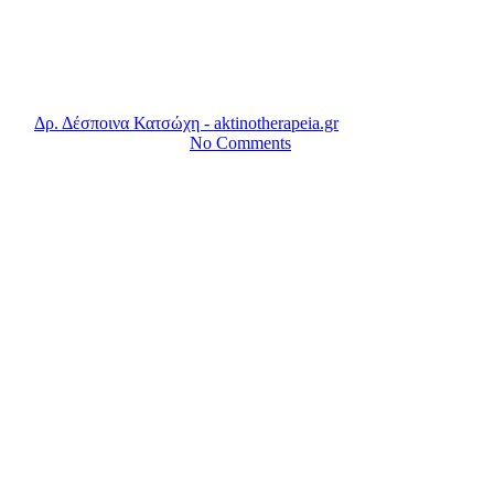
Νοσήματα
Παρενέργειες της θεραπείας
By
Δρ. Δέσποινα Κατσώχη - aktinotherapeia.gr
15 Σεπτεμβρίου,
2015
19 Ιανουαρίου, 2022
No Comments