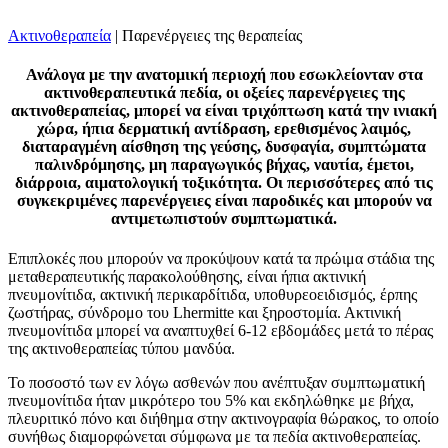
Ακτινοθεραπεία
|
Παρενέργειες της θεραπείας
Ανάλογα με την ανατομική περιοχή που εσωκλείονταν στα
ακτινοθεραπευτικά πεδία, οι οξείες παρενέργειες της
ακτινοθεραπείας, μπορεί να είναι τριχόπτωση κατά την ινιακή
χώρα, ήπια δερματική αντίδραση, ερεθισμένος λαιμός,
διαταραγμένη αίσθηση της γεύσης, δυσφαγία, συμπτώματα
παλινδρόμησης, μη παραγωγικός βήχας, ναυτία, έμετοι,
διάρροια, αιματολογική τοξικότητα. Οι περισσότερες από τις
συγκεκριμένες παρενέργειες είναι παροδικές και μπορούν να
αντιμετωπιστούν συμπτωματικά.
Επιπλοκές που μπορούν να προκύψουν κατά τα πρώιμα στάδια της
μεταθεραπευτικής παρακολούθησης, είναι ήπια ακτινική
πνευμονίτιδα, ακτινική περικαρδίτιδα, υποθυρεοειδισμός, έρπης
ζωστήρας, σύνδρομο του Lhermitte και ξηροστομία. Ακτινική
πνευμονίτιδα μπορεί να αναπτυχθεί 6-12 εβδομάδες μετά το πέρας
της ακτινοθεραπείας τύπου μανδύα.
Το ποσοστό των εν λόγω ασθενών που ανέπτυξαν συμπτωματική
πνευμονίτιδα ήταν μικρότερο του 5% και εκδηλώθηκε με βήχα,
πλευριτικό πόνο και διήθημα στην ακτινογραφία θώρακος, το οποίο
συνήθως διαμορφώνεται σύμφωνα με τα πεδία ακτινοθεραπείας.