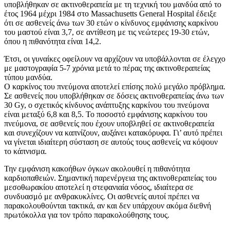
υποβλήθηκαν σε ακτινοθεραπεία με τη τεχνική του μανδύα από το
έτος 1964 μέχρι 1984 στο Massachusetts General Hospital έδειξε
ότι σε ασθενείς άνω των 30 ετών ο κίνδυνος εμφάνισης καρκίνου
του μαστού είναι 3,7, σε αντίθεση με τις νεώτερες 19-30 ετών,
όπου η πιθανότητα είναι 14,2.
Έτσι, οι γυναίκες οφείλουν να αρχίζουν να υποβάλλονται σε έλεγχο
με μαστογραφία 5-7 χρόνια μετά το πέρας της ακτινοθεραπείας
τύπου μανδύα.
Ο καρκίνος του πνεύμονα αποτελεί επίσης πολύ μεγάλο πρόβλημα.
Σε ασθενείς που υποβλήθηκαν σε δόσεις ακτινοθεραπείας άνω των
30 Gy, ο σχετικός κίνδυνος ανάπτυξης καρκίνου του πνεύμονα
είναι μεταξύ 6,8 και 8,5. Το ποσοστό εμφάνισης καρκίνου του
πνεύμονα, σε ασθενείς που έχουν υποβληθεί σε ακτινοθεραπεία
και συνεχίζουν να καπνίζουν, αυξάνει κατακόρυφα. Γι’ αυτό πρέπει
να γίνεται ιδιαίτερη σύσταση σε αυτούς τους ασθενείς να κόψουν
το κάπνισμα.
Την εμφάνιση κακοήθων όγκων ακολουθεί η πιθανότητα
καρδιοπαθειών. Σημαντική παρενέργεια της ακτινοθεραπείας του
μεσοθωρακίου αποτελεί η στεφανιαία νόσος, ιδιαίτερα σε
συνδυασμό με ανθρακυκλίνες. Οι ασθενείς αυτοί πρέπει να
παρακολουθούνται τακτικά, αν και δεν υπάρχουν ακόμα διεθνή
πρωτόκολλα για τον τρόπο παρακολούθησης τους.