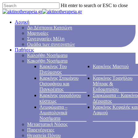
Hit enter to search or ESC to close
Αρχική
Δρ Δέσποινα Κατσώχη
Μαρτυρίες
Συνεργασίες Μέλη
Ομάδα των συνεργατών
Παθήσεις
Καλοήθη Νοσήματα
Κακοήθη Νοσήματα
Καρκίνος Του
Καρκίνος Μαστού
Πνεύμονος
Καρκίνος Στομάχου
Καρκίνος Τραχήλου
Οισοφάγου και
Μήτρας &
Παγκρέατος
Ενδομητρίου
Καρκίνος ουροδόχου
Σαρκώματα – Καρκίνο
κύστεως
Δέρματος
Λεμφώματα –
Καρκίνος Κεφαλής και
Αιματολογικά
Λαιμού
Νοσήματα
Μεταστατική Νόσος
Παρενέργειες
Θεραπεία Πόνου