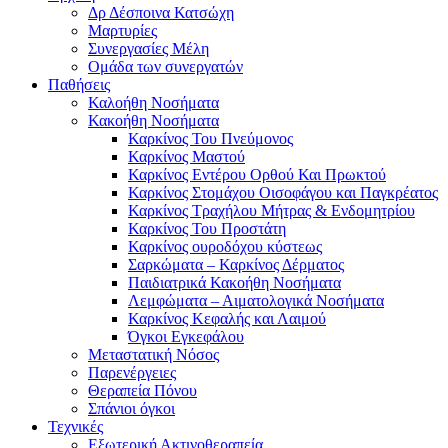
Δρ Δέσποινα Κατσώχη
Μαρτυρίες
Συνεργασίες Μέλη
Ομάδα των συνεργατών
Παθήσεις
Καλοήθη Νοσήματα
Κακοήθη Νοσήματα
Καρκίνος Του Πνεύμονος
Καρκίνος Μαστού
Καρκίνος Εντέρου Ορθού Και Πρωκτού
Καρκίνος Στομάχου Οισοφάγου και Παγκρέατος
Καρκίνος Τραχήλου Μήτρας & Ενδομητρίου
Καρκίνος Του Προστάτη
Καρκίνος ουροδόχου κύστεως
Σαρκώματα – Καρκίνος Δέρματος
Παιδιατρικά Κακοήθη Νοσήματα
Λεμφώματα – Αιματολογικά Νοσήματα
Καρκίνος Κεφαλής και Λαιμού
Όγκοι Εγκεφάλου
Μεταστατική Νόσος
Παρενέργειες
Θεραπεία Πόνου
Σπάνιοι όγκοι
Τεχνικές
Εξωτερική Ακτινοθεραπεία