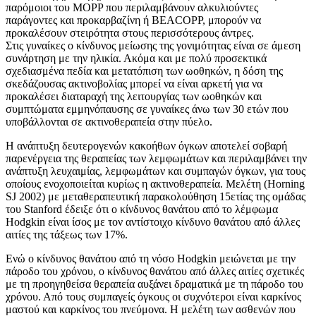
παρόμοιοι του ΜΟPP που περιλαμβάνουν αλκυλιούντες
παράγοντες και προκαρβαζίνη ή BEACOPP, μπορούν να
προκαλέσουν στειρότητα στους περισσότερους άντρες.
Στις γυναίκες ο κίνδυνος μείωσης της γονιμότητας είναι σε άμεση
συνάρτηση με την ηλικία. Ακόμα και με πολύ προσεκτικά
σχεδιασμένα πεδία και μετατόπιση των ωοθηκών, η δόση της
σκεδάζουσας ακτινοβολίας μπορεί να είναι αρκετή για να
προκαλέσει διαταραχή της λειτουργίας των ωοθηκών και
συμπτώματα εμμηνόπαυσης σε γυναίκες άνω των 30 ετών που
υποβάλλονται σε ακτινοθεραπεία στην πύελο.
Η ανάπτυξη δευτερογενών κακοήθων όγκων αποτελεί σοβαρή
παρενέργεια της θεραπείας των λεμφωμάτων και περιλαμβάνει την
ανάπτυξη λευχαιμίας, λεμφωμάτων και συμπαγών όγκων, για τους
οποίους ενοχοποιείται κυρίως η ακτινοθεραπεία. Μελέτη (Horning
SJ 2002) με μεταθεραπευτική παρακολούθηση 15ετίας της ομάδας
του Stanford έδειξε ότι ο κίνδυνος θανάτου από το λέμφωμα
Hodgkin είναι ίσος με τον αντίστοιχο κίνδυνο θανάτου από άλλες
αιτίες της τάξεως των 17%.
Ενώ ο κίνδυνος θανάτου από τη νόσο Hodgkin μειώνεται με την
πάροδο του χρόνου, ο κίνδυνος θανάτου από άλλες αιτίες σχετικές
με τη προηγηθείσα θεραπεία αυξάνει δραματικά με τη πάροδο του
χρόνου. Από τους συμπαγείς όγκους οι συχνότεροι είναι καρκίνος
μαστού και καρκίνος του πνεύμονα. Η μελέτη των ασθενών που