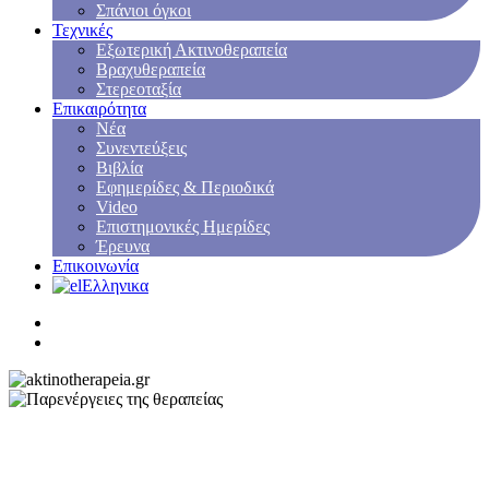
Σπάνιοι όγκοι
Τεχνικές
Εξωτερική Ακτινοθεραπεία
Βραχυθεραπεία
Στερεοταξία
Επικαιρότητα
Νέα
Συνεντεύξεις
Βιβλία
Εφημερίδες & Περιοδικά
Video
Επιστημονικές Ημερίδες
Έρευνα
Επικοινωνία
Ελληνικα
Λεμφώματα - Αιματολογικά
Λεμφώματα - Αιματολογικά