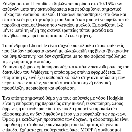
Σύνδρομο του Lhermitte εκδηλώνεται περίπου στο 10-15% των
ασθενών μετά την ακτινοθεραπεία και περιλαμβάνει σημαντικό
μήκος του νωτιαίου μυελού. Προκαλεί παραισθησίες στα άνω και
στα κάτω άκρα, στην κάμψη του λαιμού και μπορεί να οφείλεται σε
παροδική απομυελίνωση του νωτιαίου μυελού. Εμφανίζεται 1-2
μήνες μετά τη λήξη της ακτινοθεραπείας τύπου μανδύα και
συνήθως υποχωρεί αυτόματα σε 2 έως 6 μήνες.
Το σύνδρομο Lhermitte είναι συχνό επακόλουθο στους ασθενείς
που έλαβαν πρόσφατα αγωγή με αλκαλοειδή της βίνκα (βινκριστίνη
και βινμπλαστίνη) και δεν σχετίζεται με το πιο σοβαρό πρόβλημα
της εγκάρσιας μυελίτιδας.
Σημαντική ξηροστομία παρουσιάζεται κατόπιν ακτινοθεραπείας του
δακτυλίου του Waldeyer, η οποία όμως σπάνια εφαρμόζεται. Η
στοματική υγιεινή έχει καθοριστικό ρόλο στην αντιμετώπιση των
περιπτώσεων αυτών, για αυτό συνιστάται συχνή οδοντική
προφύλαξη, περιποίηση και φθορίωση.
Ένα επίσης σημαντικό θέμα για τους ασθενείς με νόσο Hodgkin
είναι η επίδραση της θεραπείας στην πιθανή τεκνοποίηση. Στους
άρρενες η ακτινοθεραπεία στην πύελο μπορεί να προκαλέσει
αζωοσπερμία, αν δεν ληφθούν μέτρα για προφύλαξη των όρχεων.
Όμως, με κατάλληλη προστασία των όρχεων, η αζωοσπερμία είναι
παροδική με σταδιακή επανάκαμψη του σπέρματος σε γόνιμα
επίπεδα. Σχήματα χημειοθεραπείας όπως MOPP ή συνδυασμοί