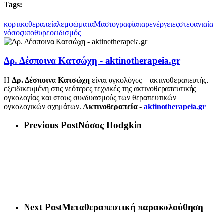
Tags:
κορτικοθεραπεία
λεμφώματα
Μαστογραφία
παρενέργειες
στεφανιαία
νόσος
υποθυρεοειδισμός
Δρ. Δέσποινα Κατσώχη - aktinotherapeia.gr
Η
Δρ. Δέσποινα Κατσώχη
είναι ογκολόγος – ακτινοθεραπευτής,
εξειδικευμένη στις νεότερες τεχνικές της ακτινοθεραπευτικής
ογκολογίας και στους συνδυασμούς των θεραπευτικών
ογκολογικών σχημάτων.
Ακτινοθεραπεία -
aktinotherapeia.gr
Previous Post
Νόσος Hodgkin
Next Post
Μεταθεραπευτική παρακολούθηση