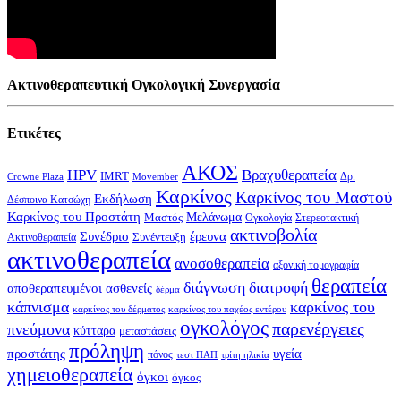
Ακτινοθεραπευτική Ογκολογική Συνεργασία
Ετικέτες
ΑΚΟΣ
HPV
Βραχυθεραπεία
IMRT
Δρ.
Crowne Plaza
Movember
Καρκίνος
Καρκίνος του Μαστού
Εκδήλωση
Δέσποινα Κατσώχη
Καρκίνος του Προστάτη
Μελάνωμα
Μαστός
Στερεοτακτική
Ογκολογία
ακτινοβολία
Συνέδριο
έρευνα
Συνέντευξη
Ακτινοθεραπεία
ακτινοθεραπεία
ανοσοθεραπεία
αξονική τομογραφία
θεραπεία
διάγνωση
διατροφή
αποθεραπευμένοι
ασθενείς
δέρμα
κάπνισμα
καρκίνος του
καρκίνος του δέρματος
καρκίνος του παχέος εντέρου
ογκολόγος
παρενέργειες
πνεύμονα
κύτταρα
μεταστάσεις
πρόληψη
υγεία
προστάτης
πόνος
τεστ ΠΑΠ
τρίτη ηλικία
χημειοθεραπεία
όγκοι
όγκος