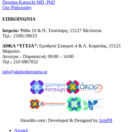
Despina Katsochi MD, PhD
Our Philosophy
ΕΠΙΚΟΙΝΩΝΙΑ
Ιατρείο:
Ψάθα 10 & Π. Τσαλδάρη, 15127 Μελίσσια
Τηλ.: 2106139033
ΔΘΚΑ “ΥΓΕΙΑ”:
Ερυθρού Σταυρού 4 & Λ. Κηφισίας, 15123
Μαρούσι
Δευτερα – Παρασκευή: 09:00 – 14:00
Τηλ.: 210 6867832
info@aktinotherapeia.gr
Akoslife.com | Developed & Designed by
ArtsPR
Αρχική