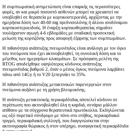
Η συμπτωματική αντιμετώπιση είναι επαρκής τις περισσότερες
φορές, αν και μικρό ποσοστό ασθενών μπορεί να χρειαστεί να
υποβληθεί σε θεραπεία με κορτικοστεροειδή, αρχίζοντας με την
ημερήσια δόση των 40-60 mg πρεδνισολόνης ή άλλου ισοδύναμου
κορτικοστεροειδούς. Η έναρξη κορτικοθεραπείας σημαίνει
τουλάχιστον αγωγή 4-6 εβδομάδες με σταδιακή προσεκτική
μείωση της κορτιζόνης προς αποφυγή έξαρσης των συμπτωμάτων.
Η πιθανότητα ανάπτυξης πνευμονίτιδος είναι ανάλογη με τον όγκο
του πνεύμονα που έχει ακτινοβοληθεί, τη συνολική δόση και το
μέγεθος των ημερησίων κλασμάτων. Σε πρόσφατη μελέτη της
RTOG αποδείχθηκε υψηλότερος κίνδυνος ανάπτυξης
πνευμονίτιδας βαθμού 2, όταν ο μέσος όγκος πνεύμονα λαμβάνει
πάνω από 14Gy ή το V20 ξεπερνάει το 35%.
H πιθανότητα ανάπτυξης μετακτινικών παρενεργειών στον
πνεύμονα αυξάνει με τη χρήση βλεομυκίνης.
Η ανάπτυξη μετακτινικής περικαρδίτιδας αποτελεί κίνδυνο σε
περίπτωση που ακτινοβοληθεί όλη η καρδιά, σενάριο μάλλον
απίθανο με τα σύγχρονα θεραπευτικά πρωτόκολλα. Εκδηλώνεται
ως οξύ πυρετικό σύνδρομο με πόνο στο στήθος, περικαρδιακό
τριγμό, περικαρδιακή συλλογή, που διαγιγνώσκεται στην
ακτινογραφία θώρακος ή στον υπέρηχο, συσφιγκτική περικαρδίτιδα