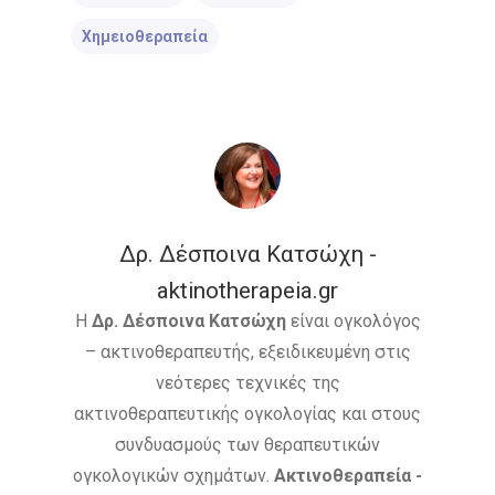
Παιδιατρικά Κακοή
Χημειοθεραπεία
Νοσήματα
Συνεργασία
Λεμφώματα – Αιματ
Νοσήματα
Ετικέτες
Καρκίνος Κεφαλής 
CROWNE PLAZA
HPV
Λαιμού
IMRT
MOVEMBER
Δρ. Δέσποινα Κατσώχη -
Όγκοι Εγκεφάλου
aktinotherapeia.gr
ΒΡΑΧΥΘΕΡΑΠΕΊΑ
Η
Δρ. Δέσποινα Κατσώχη
είναι ογκολόγος
ΔΡ. ΔΈΣΠΟΙΝΑ ΚΑΤΣΏΧΗ
– ακτινοθεραπευτής, εξειδικευμένη στις
νεότερες τεχνικές της
ΕΚΔΉΛΩΣΗ
ΚΑΡΚΊΝΟΣ
ακτινοθεραπευτικής ογκολογίας και στους
συνδυασμούς των θεραπευτικών
ΚΑΡΚΊΝΟΣ ΤΟΥ ΜΑΣΤΟΎ
ογκολογικών σχημάτων.
Ακτινοθεραπεία -