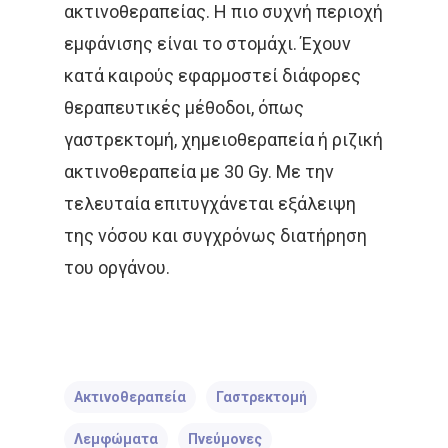
Συνεντεύξεις
Ελληνικα
ακτινοθεραπείας. Η πιο συχνή περιοχή
Καρκίνος Εντέρου 
Θεραπεία Πόνου
εμφάνισης είναι το στομάχι. Έχουν
Βιβλία
Και Πρωκτού
κατά καιρούς εφαρμοστεί διάφορες
Σπάνιοι Όγκοι
Εφημερίδες & Περιοδι
Αναζήτηση
θεραπευτικές μέθοδοι, όπως
Καρκίνος Στομάχου
Video
γαστρεκτομή, χημειοθεραπεία ή ριζική
Οισοφάγου Και Παγ
ακτινοθεραπεία με 30 Gy. Με την
Επιστημονικές Ημερίδ
Καρκίνος Τραχήλου
Άκος | Δείτε Τα Βίντεο Μ
τελευταία επιτυγχάνεται εξάλειψη
& Ενδομητρίου
Έρευνα
της νόσου και συγχρόνως διατήρηση
Καρκίνος Του Προσ
του οργάνου.
Καρκίνος Ουροδόχ
Κύστεως
Σαρκώματα – Καρκί
Ακτινοθεραπεία
Γαστρεκτομή
Δέρματος
Λεμφώματα
Πνεύμονες
Ακτινοθεραπευτική Ογκ