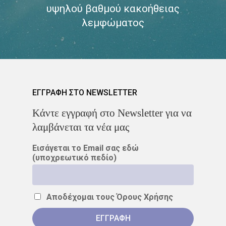
υψηλού βαθμού κακοήθειας
λεμφώματος
ΑΣΘΕΝΕΊΣ
ΔΈΡΜΑ
ΔΙΆΓΝΩΣΗ
ΔΙΑΤΡΟΦΉ
ΘΕΡΑΠΕΊΑ
ΚΆΠΝΙΣΜΑ
ΕΓΓΡΑΦΗ ΣΤΟ NEWSLETTER
ΚΑΡΚΊΝΟΣ ΤΟΥ ΔΈΡΜΑΤΟ
Kάντε εγγραφή στο Newsletter για να
ΚΑΡΚΊΝΟΣ ΤΟΥ ΠΑΧΈΟΣ
λαμβάνεται τα νέα μας
ΕΝΤΈΡΟΥ
Εισάγεται το Email σας εδώ
ΚΑΡΚΊΝΟΣ ΤΟΥ ΠΝΕΎΜΟΝ
(υποχρεωτικό πεδίο)
ΚΎΤΤΑΡΑ
ΜΕΤΑΣΤΆΣΕ
Αποδέχομαι τους
Όρους Χρήσης
ΟΓΚΟΛΌΓΟΣ
ΠΑΡΕΝΈΡ
ΠΡΟΣΤΆΤΗΣ
ΠΡΌΛΗΨ