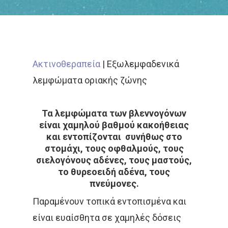
Ακτινοθεραπεία
|
Εξωλεμφαδενικά
λεμφώματα οριακής ζώνης
Αρχική
Τα λεμφώματα των βλεννογόνων
είναι χαμηλού βαθμού κακοήθειας
Παθήσεις
Δρ Δέσποινα Κατσώχ
και εντοπίζονται συνήθως στο
στομάχι, τους οφθαλμούς, τους
Μαρτυρίες
Τεχνικές
Καλοήθη Νοσήματα
σιελογόνους αδένες, τους μαστούς,
το θυρεοειδή αδένα, τους
Συνεργασίες Μέλη
Κακοήθη Νοσήματα
Επικαιρότητ
Εξωτερική Ακτινοθερ
πνεύμονες.
Ομάδα Των Συνεργατώ
Καρκίνος Του Πνεύ
Μεταστατική Νόσος
Παραμένουν τοπικά εντοπισμένα και
Βραχυθεραπεία
Επικοινωνία
Νέα
είναι ευαίσθητα σε χαμηλές δόσεις
Καρκίνος Μαστού
Παρενέργειες
Στερεοταξία