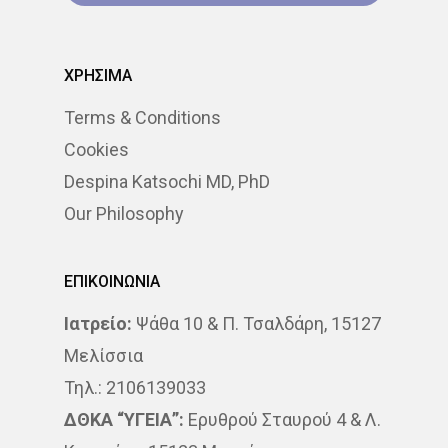
ΠΌΝΟΣ
ΤΕΣΤ ΠΑΠ
ΧΡΗΣΙΜΑ
ΤΡΊΤΗ ΗΛΙΚΊΑ
ΥΓΕΊΑ
Terms & Conditions
ΧΗΜΕΙΟΘΕΡΑΠΕΊΑ
ΌΓ
Cookies
Despina Katsochi MD, PhD
ΌΓΚΟΣ
Our Philosophy
ΕΠΙΚΟΙΝΩΝΙΑ
Ιατρείο:
Ψάθα 10 & Π. Τσαλδάρη, 15127
Μελίσσια
Τηλ.: 2106139033
ΔΘΚΑ “ΥΓΕΙΑ”:
Ερυθρού Σταυρού 4 & Λ.