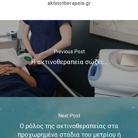
ΚΑΡΚΊΝΟΣ ΤΟΥ ΠΡΟΣΤΆΤ
aktinotherapeia.gr
ΜΑΣΤΌΣ
ΜΕΛΆΝΩΜΑ
ΟΓΚΟΛΟΓΊΑ
ΣΤΕΡΕΟΤΑΚΤΙΚΉ
Previous Post
ΑΚΤΙΝΟΘΕΡΑΠΕΊΑ
Η ακτινοθεραπεία σώζει…
ΣΥΝΈΔΡΙΟ
ΣΥΝΈΝΤΕΥ
ΈΡΕΥΝΑ
ΑΚΤΙΝΟΒΟΛΊ
ΑΚΤΙΝΟΘΕΡΑΠΕΊΑ
ΑΝΟΣΟΘΕΡΑΠΕΊΑ
Next Post
ΑΞΟΝΙΚΉ ΤΟΜΟΓΡΑΦΊΑ
Ο ρόλος της ακτινοθεραπείας στα
προχωρημένα στάδια του μετρίου ή
ΑΠΟΘΕΡΑΠΕΥΜΈΝΟΙ